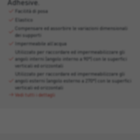
Adhesive.
Facilità di posa
Elastico
Compensare ed assorbire le variazioni dimensionali
dei supporti
Impermeabile all’acqua
Utilizzato per raccordare ed impermeabilizzare gli
angoli interni (angolo interno a 90°) con le superfici
verticali ed orizzontali
Utilizzato per raccordare ed impermeabilizzare gli
angoli esterni (angolo esterno a 270°) con le superfici
verticali ed orizzontali
Vedi tutti i dettagli