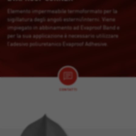
Elemento impermeabile termoformato per la
sigillatura degli angoli esterni/interni. Viene
impiegato in abbinamento ad Evaproof Band e
per la sua applicazione è necessario utilizzare
l’adesivo poliuretanico Evaproof Adhesive.
CONTATTI