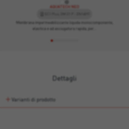
AQUATECH NEO
EC1 Plus, DM O1 P - EN14891
Membrana impermeabilizzante liquida monocomponente,
elastica e ad asciugatura rapida, per…
Dettagli
Varianti di prodotto