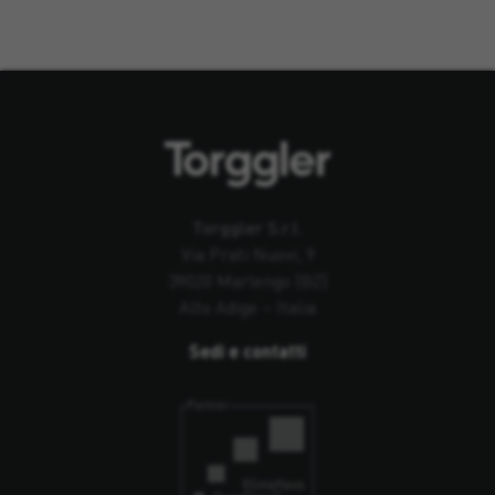
Torggler S.r.l.
Via Prati Nuovi, 9
39020 Marlengo (BZ)
Alto Adige – Italia
Sedi e contatti