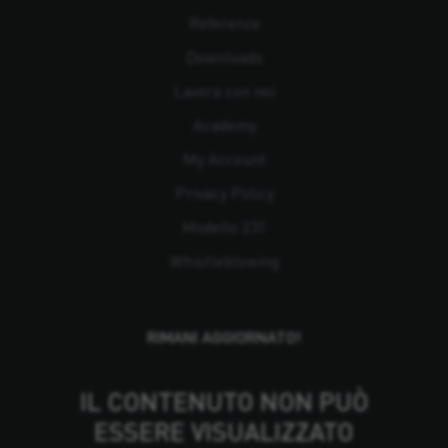
Referenze
Downloads
Lavora con noi
Academy
My Account
Privacy Policy
Modello 231
Whistleblowing
RIMANI AGGIORNATO!
IL CONTENUTO NON PUÒ
ESSERE VISUALIZZATO