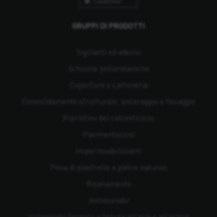
GRUPPI DI PRODOTTI
Sigillanti ed adesivi
Schiume poliuretaniche
Coperture e Lattoneria
Consolidamento strutturale, ancoraggio e fissaggio
Ripristino del calcestruzzo
Pavimentazioni
Impermeabilizzanti
Posa di piastrelle e pietre naturali
Risanamento
Antincendio
Isolamento termico e tenuta all'aria e all'acqua