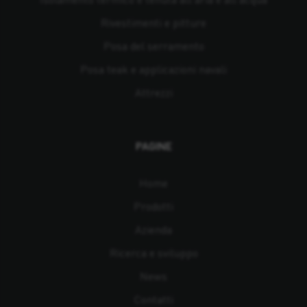
Rivestimenti e pitture
Posa del serramento
Posa teak e applicazioni navali
Attrezzi
PAGINE
Home
Prodotti
Azienda
Ricerca e sviluppo
News
Contatti