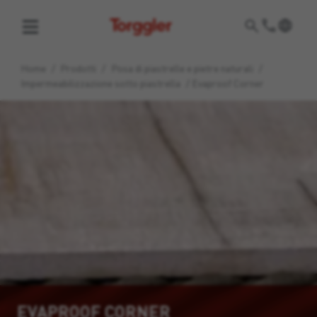
Torggler
Home
/
Prodotti
/
Posa di piastrelle e pietre naturali
/
Impermeabilizzazione sotto piastrella
/
Evaproof Corner
EVAPROOF CORNER