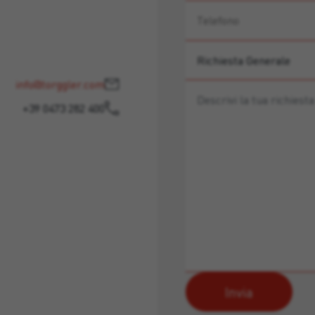
info@torggler.com
+39 0473 282 400