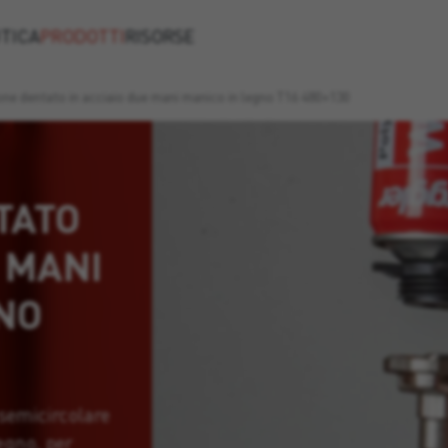
TICA
PRODOTTI
RISORSE
ne dentato in acciaio due mani manico in legno T16 480×130
TATO
E MANI
NO
semicircolare
egno, per