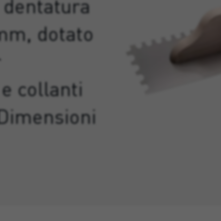
n dentatura
 mm, dotato
r
e collanti
 Dimensioni