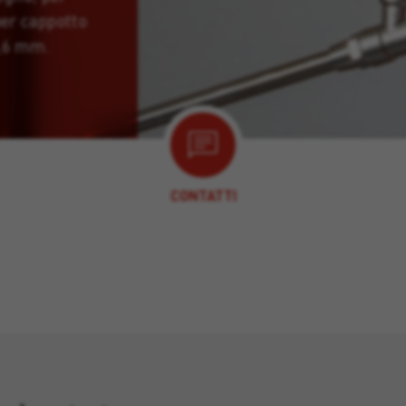
per cappotto
0,6 mm.
CONTATTI