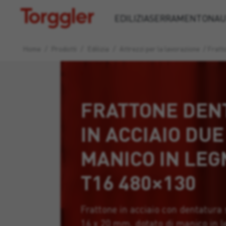
Torggler
EDILIZIA
SERRAMENTO
NAU
Home
/
Prodotti
/
Edilizia
/
Attrezzi per la lavorazione
/
Fratto
FRATTONE DEN
IN ACCIAIO DU
MANICO IN LEG
T16 480×130
Frattone in acciaio con dentatura 
16 x 20 mm, dotato di manico in l