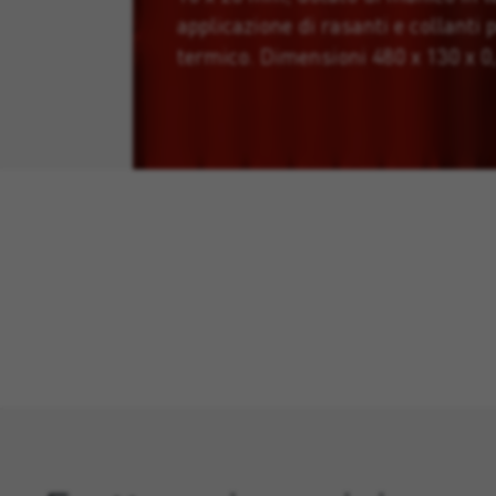
applicazione di rasanti e collanti 
termico. Dimensioni 480 x 130 x 