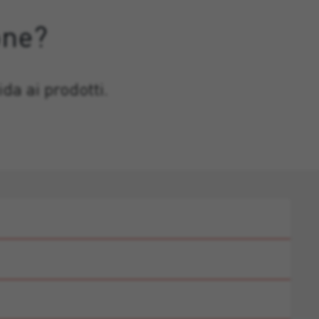
one?
da ai prodotti.