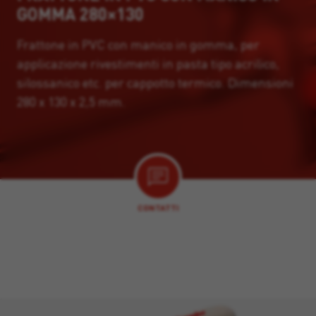
GOMMA 280×130
Frattone in PVC con manico in gomma, per
applicazione rivestimenti in pasta tipo acrilico,
silossanico etc. per cappotto termico. Dimensioni
280 x 130 x 2,5 mm.
CONTATTI