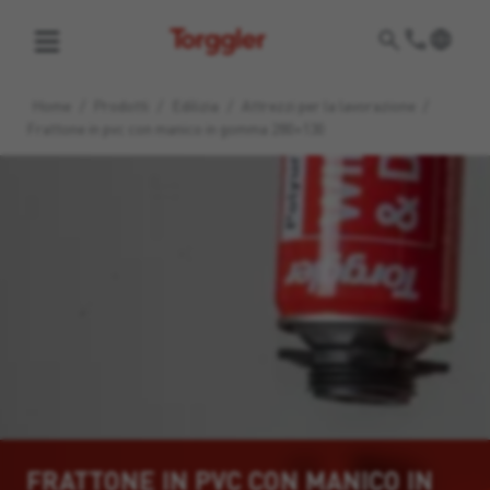
Torggler
Home
/
Prodotti
/
Edilizia
/
Attrezzi per la lavorazione
/
Frattone in pvc con manico in gomma 280×130
FRATTONE IN PVC CON MANICO IN