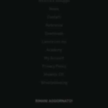
Ricerca e sviluppo
News
Contatti
Referenze
Downloads
Lavora con noi
Academy
My Account
Privacy Policy
Modello 231
Whistleblowing
RIMANI AGGIORNATO!