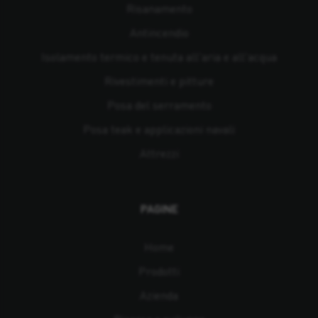
Risanamento
Antincendio
Isolamento termico e tenuta all'aria e all'acqua
Rivestimenti e pitture
Posa del serramento
Posa teak e applicazioni navali
Attrezzi
PAGINE
Home
Prodotti
Azienda