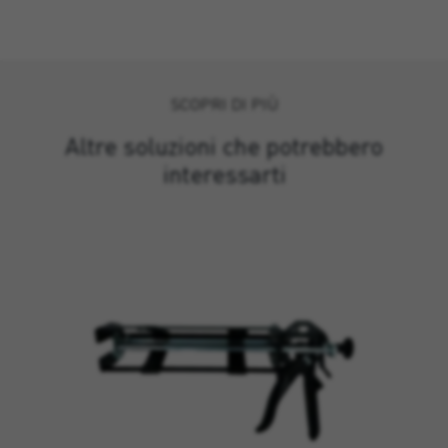
SCOPRI DI PIÙ
Altre soluzioni che potrebbero
interessarti