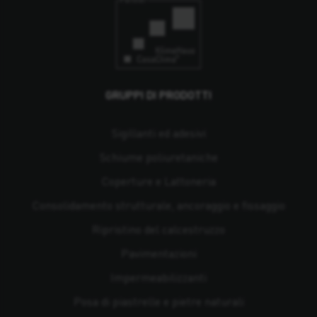
GRUPPI DI PRODOTTI
Sigillanti ed adesivi
Schiume poliuretaniche
Coperture e Lattoneria
Consolidamento strutturale, ancoraggio e fissaggio
Ripristino del calcestruzzo
Pavimentazioni
Impermeabilizzanti
Posa di piastrelle e pietre naturali