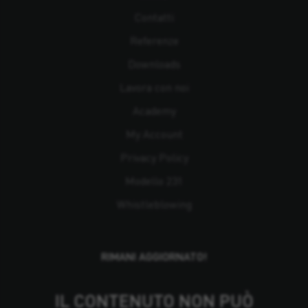
Contatti
Referenze
Downloads
Lavora con noi
Academy
My Account
Privacy Policy
Modello 231
Whistleblowing
RIMANI AGGIORNATO!
IL CONTENUTO NON PUÒ