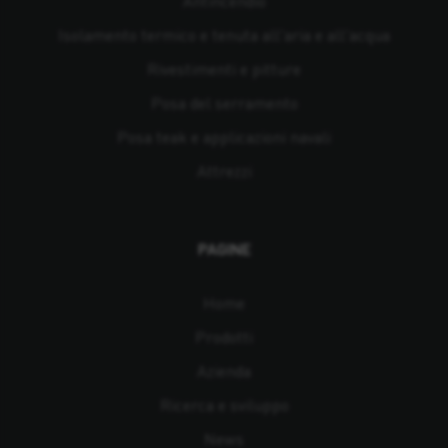
Antincendio
Isolamento termico e tenuta all'aria e all'acqua
Rivestimenti e pitture
Posa del serramento
Posa teak e applicazioni navali
Attrezzi
PAGINE
Home
Prodotti
Azienda
Ricerca e sviluppo
News