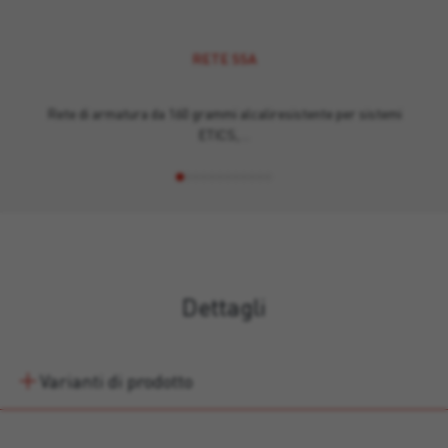
RETE SSA
Rete di armatura da 160 grammi alcaliresistente per sistemi
ETICS,…
Dettagli
Varianti di prodotto