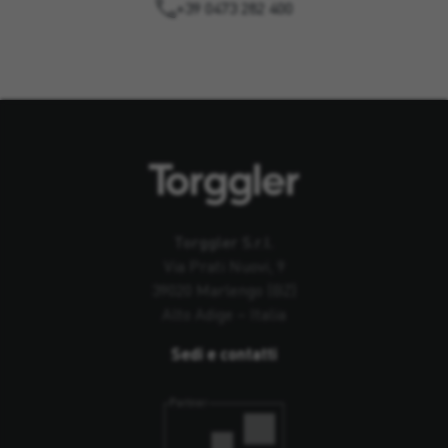
+39 0473 282 400
Torggler S.r.l.
Via Prati Nuovi, 9
39020 Marlengo (BZ)
Alto Adige – Italia
Sedi e contatti