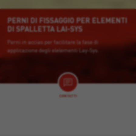
PERNI DI FISSAGGIO PER ELEMENTI
DI SPALLETTA LAI-SYS
Perni in acciao per facilitare la fase di
applicazione degli elelementi Lay-Sys.
CONTATTI