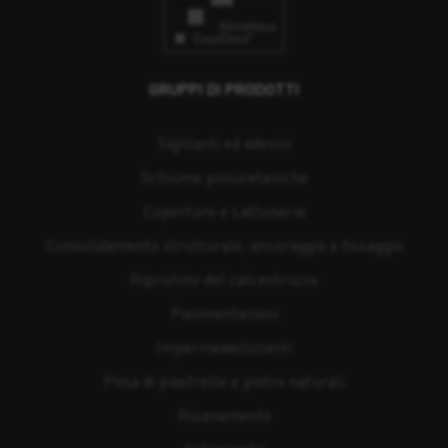
GRUPPI DI PRODOTTI
Sigillanti ed adesivi
Schiume poliuretaniche
Coperture e Lattoneria
Consolidamento strutturale, ancoraggio e fissaggio
Ripristino del calcestruzzo
Pavimentazioni
Impermeabilizzanti
Posa di piastrelle e pietre naturali
Risanamento