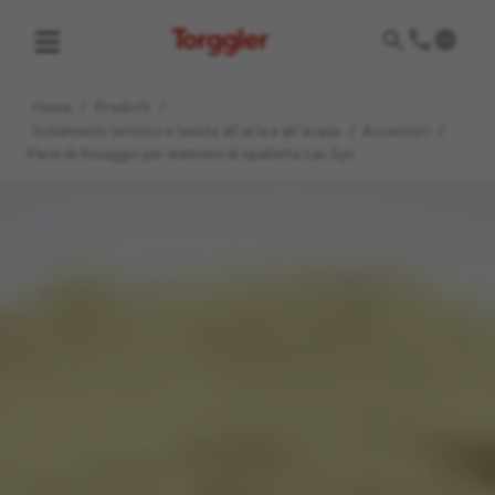
Torggler
Home
/
Prodotti
/
Isolamento termico e tenuta all'aria e all'acqua
/
Accessori
/
Perni di fissaggio per elementi di spalletta Lai-Sys