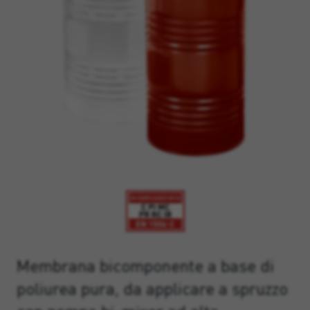
Membrana bicomponente a base di
poliurea pura, da applicare a spruzzo