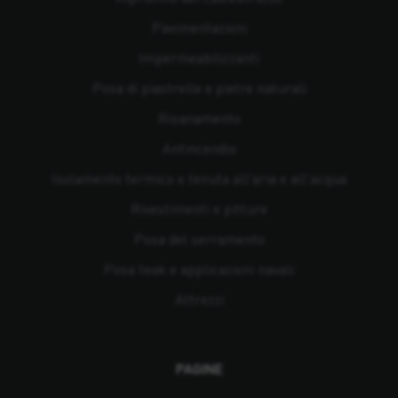
Pavimentazioni
Impermeabilizzanti
Posa di piastrelle e pietre naturali
Risanamento
Antincendio
Isolamento termico e tenuta all'aria e all'acqua
Rivestimenti e pitture
Posa del serramento
Posa teak e applicazioni navali
Attrezzi
PAGINE