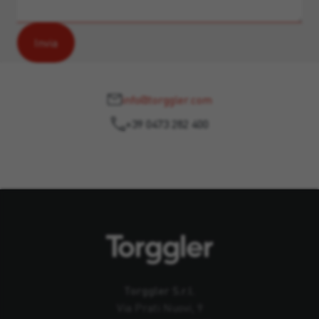
info@torggler.com
+39 0473 282 400
Torggler S.r.l.
Via Prati Nuovi, 9