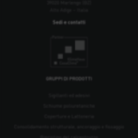
39020 Marlengo (BZ)
Alto Adige – Italia
Sedi e contatti
GRUPPI DI PRODOTTI
Sigillanti ed adesivi
Schiume poliuretaniche
Coperture e Lattoneria
Consolidamento strutturale, ancoraggio e fissaggio
Ripristino del calcestruzzo