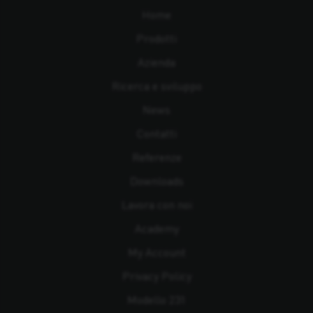
Home
Prodotti
Azienda
Ricerca e sviluppo
News
Contatti
Referenze
Downloads
Lavora con noi
Academy
My Account
Privacy Policy
Modello 231