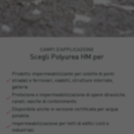
CAMPI D’APPLICAZIONE
Scegli Polyurea HM per
Prodotto impermeabilizzante per solette di ponti
stradali e ferroviari, viadotti, strutture interrate,
gallerie.
Protezione e impermeabilizzazione di opere idrauliche,
canali, vasche di contenimento.
Disponibile anche in versione certificata per acqua
potabile.
Impermeabilizzazione per tetti di edifici civili e
industriali.