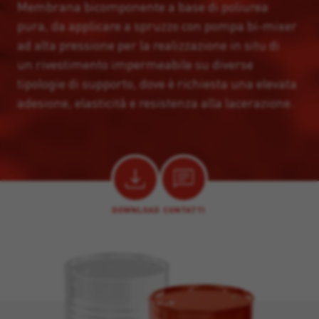
Membrana bicomponente a base di poliurea
pura, da applicare a spruzzo con pompa bi-mixer
ad alta pressione per la realizzazione in situ di
un rivestimento impermeabile su diverse
tipologie di supporto, dove è richiesta una elevata
adesione, elasticità e resistenza alla lacerazione.
DOWNLOAD
CONTATTI