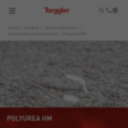
Torggler
Home
/
Prodotti
/
Impermeabilizzanti
/
Impermeabilizzanti polimerici
/
Polyurea HM
POLYUREA HM