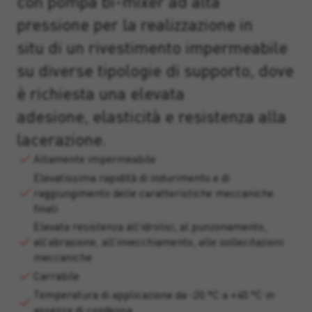
con pompa bi-mixer ad alta
pressione per la realizzazione in
situ di un rivestimento impermeabile
su diverse tipologie di supporto, dove
è richiesta una elevata
adesione, elasticità e resistenza alla
lacerazione.
Altamente impermeabile
Elevatissima rapidità di indurimento e di
raggiungimento delle caratteristiche meccaniche
finali
Elevata resistenza all’idrolisi, al punzonamento,
all’abrasione, all’invecchiamento, alle sollecitazioni
meccaniche
Carrabile
Temperatura di applicazione da -20 °C a +40 °C in
assenza di condensa