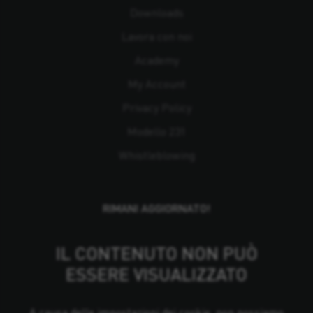
Downloads
Lavora con noi
Academy
My Account
Privacy Policy
Modello 231
Whistleblowing
RIMANI AGGIORNATO!
IL CONTENUTO NON PUÒ
ESSERE VISUALIZZATO
A causa delle impostazioni dei cookie, non possiamo