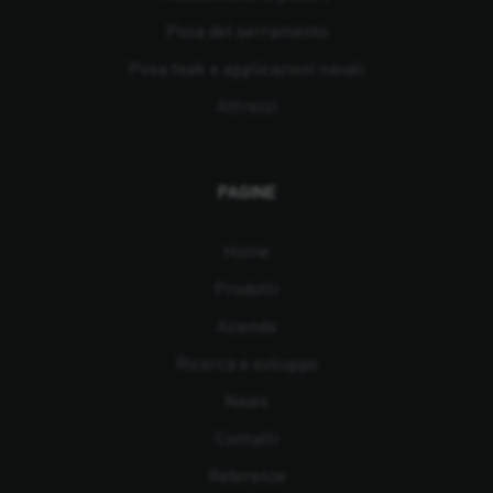
Posa del serramento
Posa teak e applicazioni navali
Attrezzi
PAGINE
Home
Prodotti
Azienda
Ricerca e sviluppo
News
Contatti
Referenze