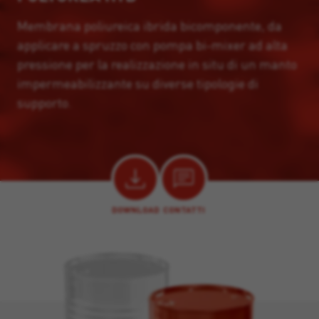
Membrana poliureica ibrida bicomponente, da
applicare a spruzzo con pompa bi-mixer ad alta
pressione per la realizzazione in situ di un manto
impermeabilizzante su diverse tipologie di
supporto.
DOWNLOAD
CONTATTI