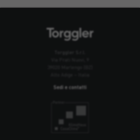
Torggler S.r.l.
Via Prati Nuovi, 9
39020 Marlengo (BZ)
Alto Adige – Italia
Sedi e contatti