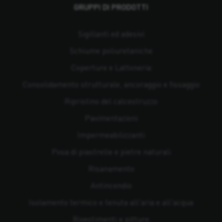
GRUPPI DI PRODOTTI
Sigillanti ed adesivi
Schiume poliuretaniche
Coperture e Lattoneria
Consolidamento strutturale, ancoraggio e fissaggio
Ripristino del calcestruzzo
Pavimentazioni
Impermeabilizzanti
Posa di piastrelle e pietre naturali
Risanamento
Antincendio
Isolamento termico e tenuta all'aria e all'acqua
Rivestimenti e pitture