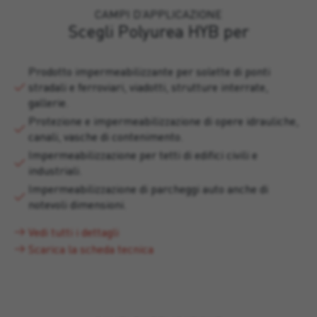
CAMPI D’APPLICAZIONE
Scegli Polyurea HYB per
Prodotto impermeabilizzante per solette di ponti
stradali e ferroviari, viadotti, strutture interrate,
gallerie.
Protezione e impermeabilizzazione di opere idrauliche,
canali, vasche di contenimento.
Impermeabilizzazione per tetti di edifici civili e
industriali.
Impermeabilizzazione di parcheggi auto anche di
notevoli dimensioni.
Vedi tutti i dettagli
Scarica la scheda tecnica