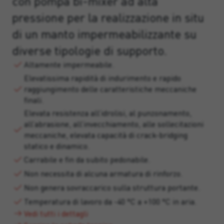
con pompa bi-mixer ad alta
pressione per la realizzazione in situ
di un manto impermeabilizzante su
diverse tipologie di supporto.
Altamente impermeabile.
Elevatissima rapidità di indurimento e rapido
raggiungimento delle caratteristiche meccaniche
finali.
Elevata resistenza all’idrolisi, al punzonamento,
all’abrasione, all’invecchiamento, alle sollecitazioni
meccaniche, elevata capacità di crack-bridging
statico e dinamico.
Carrabile e fin da subito pedonabile.
Non necessita di alcuna armatura di rinforzo.
Non genera sovraccarico sulla struttura portante.
Temperatura di lavoro da -40 °C a +100 °C in aria.
Vedi tutti i dettagli