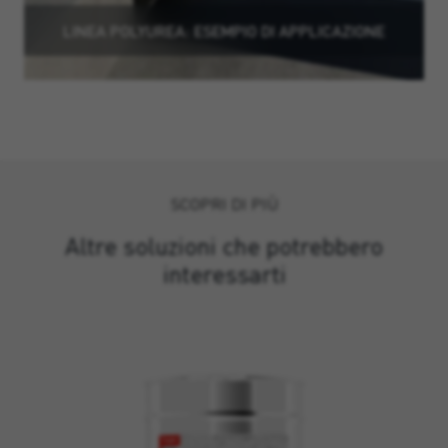
LINEA POLYUREA: ESEMPIO DI APPLICAZIONE
SCOPRI DI PIÙ
Altre soluzioni che potrebbero
interessarti