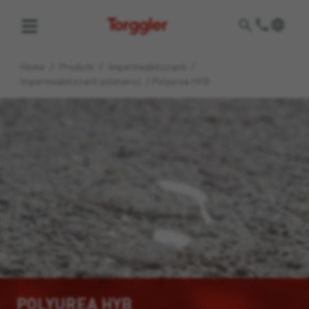
Torggler
Home
/
Prodotti
/
Impermeabilizzanti
/
Impermeabilizzanti polimerici
/
Polyurea HYB
POLYUREA HYB