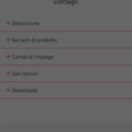
Dettagli
Descrizione
Varianti di prodotto
Campi di impiego
Dati tecnici
Downloads