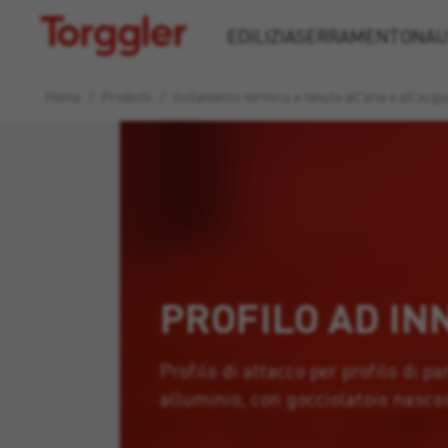
Torggler
EDILIZIA
SERRAMENTO
NAU
Home
/
Prodotti
/
Isolamento termico e tenuta all'aria e all'acqu
PROFILO AD IN
Profilo di attacco per profilo di pa
alluminio, con gocciolatoio nasco