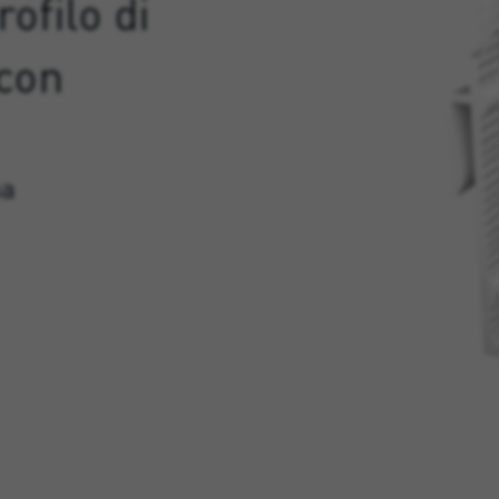
rofilo di
 con
na