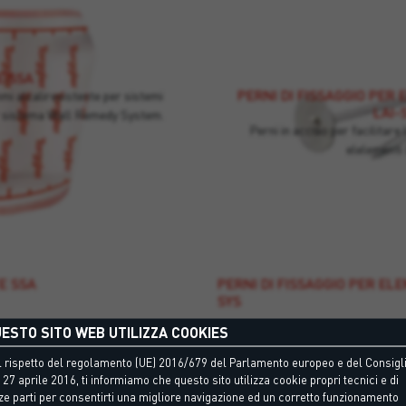
E SSA
PERNI DI FISSAGGIO PER
i alcaliresistente per sistemi
LAI-
r sistema Wall Remedy System.
Perni in acciao per facilitare 
elelementi
E SSA
PERNI DI FISSAGGIO PER ELE
SYS
ESTO SITO WEB UTILIZZA COOKIES
mi alcaliresistente per sistemi
Perni in acciao per facilitare 
ICS,…
 rispetto del regolamento (UE) 2016/679 del Parlamento europeo e del Consigli
 27 aprile 2016, ti informiamo che questo sito utilizza cookie propri tecnici e di
ze parti per consentirti una migliore navigazione ed un corretto funzionamento