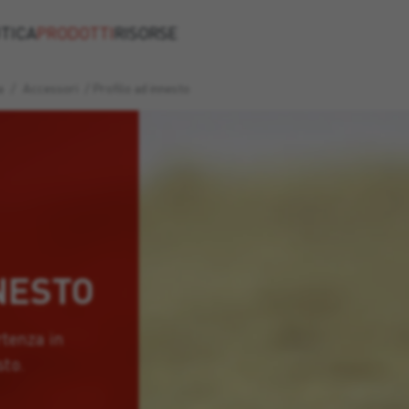
TICA
PRODOTTI
RISORSE
a
/
Accessori
/
Profilo ad innesto
NESTO
rtenza in
sto.