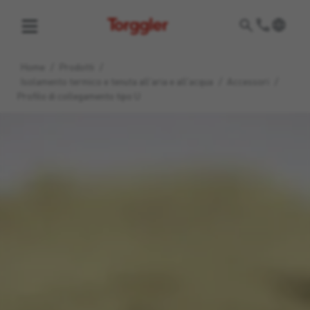
Torggler
Home
/
Prodotti
/
Isolamento termico e tenuta all'aria e all'acqua
/
Accessori
/
Profilo di collegamento tipo U