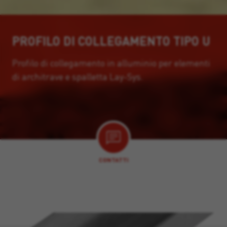
PROFILO DI COLLEGAMENTO TIPO U
Profilo di collegamento in alluminio per elementi
di architrave e spalletta Lay-Sys.
CONTATTI