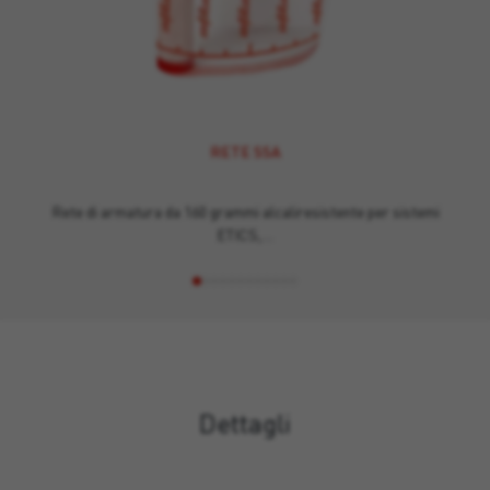
RETE SSA
Rete di armatura da 160 grammi alcaliresistente per sistemi
ETICS,…
Dettagli