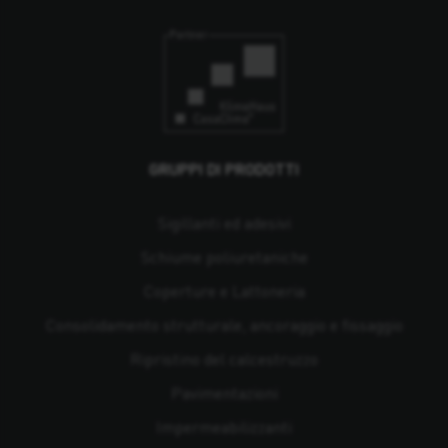
GRUPPI DI PRODOTTI
Sigillanti ed adesivi
Schiume poliuretaniche
Coperture e Lattoneria
Consolidamento strutturale, ancoraggio e fissaggio
Ripristino del calcestruzzo
Pavimentazioni
Impermeabilizzanti