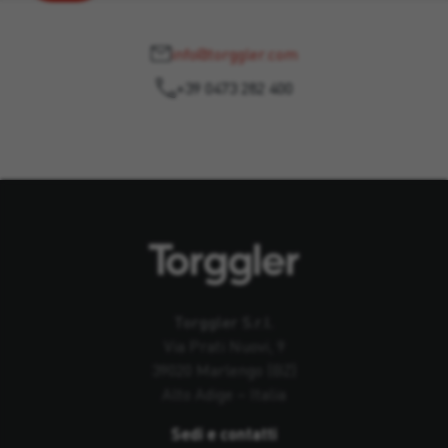
info@torggler.com
+39 0473 282 400
Torggler S.r.l.
Via Prati Nuovi, 9
39020 Marlengo (BZ)
Alto Adige – Italia
Sedi e contatti