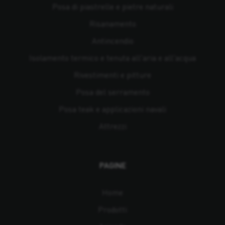
Posa di piastrelle e pietre naturali
Risanamento
Antincendio
Isolamento termico e tenuta all'aria e all'acqua
Rivestimenti e pitture
Posa del serramento
Posa teak e applicazioni navali
Attrezzi
PAGINE
Home
Prodotti