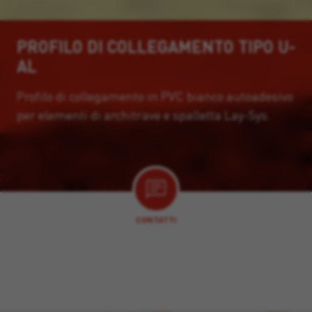
PROFILO DI COLLEGAMENTO TIPO U-
AL
Profilo di collegamento in PVC bianco autoadesivo
per elementi di architrave e spalletta Lay-Sys.
CONTATTI