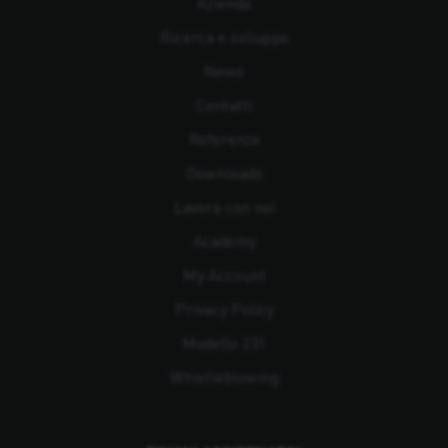
Azienda
Ricerca e sviluppo
News
Contatti
Referenze
Downloads
Lavora con noi
Academy
My Account
Privacy Policy
Modello 231
Whistleblowing