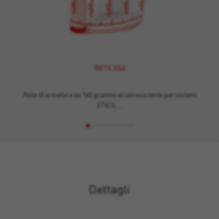
RETE SSA
Rete di armatura da 160 grammi alcaliresistente per sistemi
ETICS,…
Dettagli