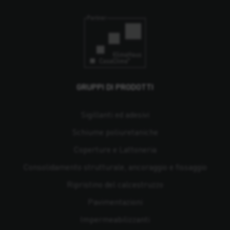
GRUPPI DI PRODOTTI
Sigillanti ed adesivi
Schiume poliuretaniche
Coperture e Lattoneria
Consolidamento strutturale, ancoraggio e fissaggio
Ripristino del calcestruzzo
Pavimentazioni
Impermeabilizzanti