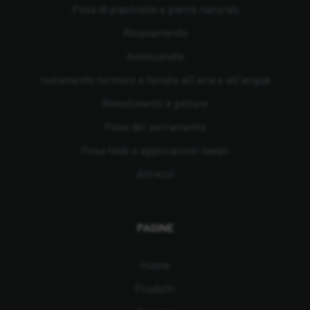
Posa di piastrelle e pietre naturali
Risanamento
Antincendio
Isolamento termico e tenuta all'aria e all'acqua
Rivestimenti e pitture
Posa del serramento
Posa teak e applicazioni navali
Attrezzi
PAGINE
Home
Prodotti