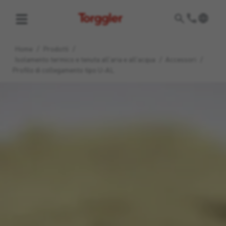
Torggler
Home
/
Prodotti
/
Isolamento termico e tenuta all'aria e all'acqua
/
Accessori
/
Profilo di collegamento tipo U-AL