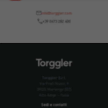
info@torggler.com
+39 0473 282 400
Torggler S.r.l.
Via Prati Nuovi, 9
39020 Marlengo (BZ)
Alto Adige – Italia
Sedi e contatti