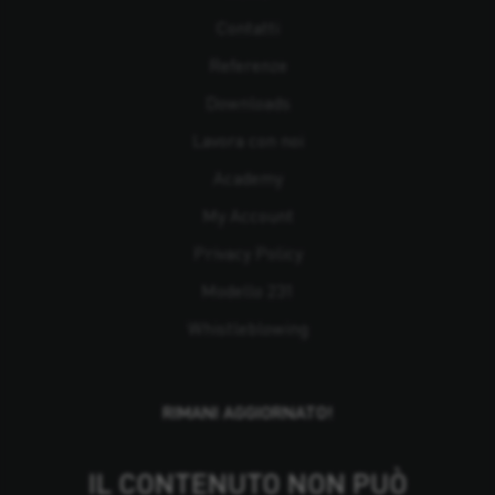
Contatti
Referenze
Downloads
Lavora con noi
Academy
My Account
Privacy Policy
Modello 231
Whistleblowing
RIMANI AGGIORNATO!
IL CONTENUTO NON PUÒ