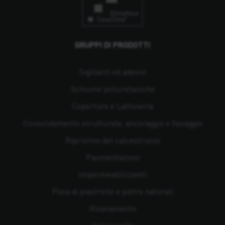
GRUPPI DI PRODOTTI
Sigillanti ed adesivi
Schiume poliuretaniche
Coperture e Lattoneria
Consolidamento strutturale, ancoraggio e fissaggio
Ripristino del calcestruzzo
Pavimentazioni
Impermeabilizzanti
Posa di piastrelle e pietre naturali
Risanamento