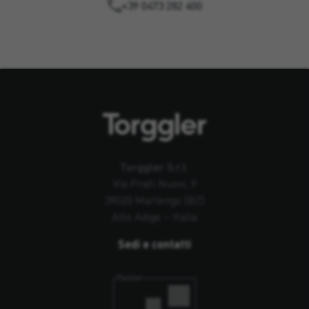
+39 0473 282 400
Torggler S.r.l.
Via Prati Nuovi, 9
39020 Marlengo (BZ)
Alto Adige – Italia
Sedi e contatti