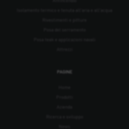
Antincendio
Isolamento termico e tenuta all'aria e all'acqua
Rivestimenti e pitture
Posa del serramento
Posa teak e applicazioni navali
Attrezzi
PAGINE
Home
Prodotti
Azienda
Ricerca e sviluppo
News