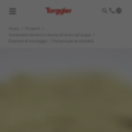
Torggler
Home
/
Prodotti
/
Isolamento termico e tenuta all'aria e all'acqua
/
Elementi di montaggio
/
Punteria per profondità