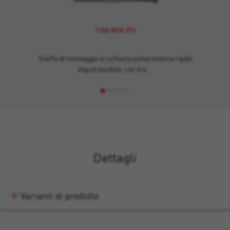
TRA WIK PU
Staffa di montaggio in schiuma poliuretanica rigida
imputrescibile, con tre…
Dettagli
Varianti di prodotto