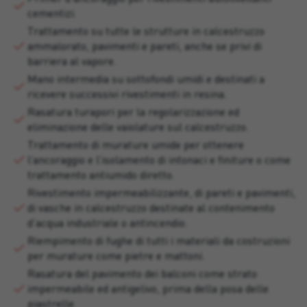
cementizi.
Trattamento su tutte le strutture in calcestruzzo
ammalorato, pavimenti e pareti, anche se privi di
barriera al vapore.
Mano intermedia su sottofondi umidi e destinati a
ricevere successivi rivestimenti in resina.
Rasatura turapori per la regolarizzazione ed
eliminazione delle vaiolature sul calcestruzzo.
Trattamento di murature umide per ottenere
l’ancoraggio e l’isolamento di intonaci e finiture o come
trattamento antiumido diretto.
Rivestimento impermeabilizzante, di pareti e pavimenti,
di vasche in calcestruzzo destinate al contenimento
d’acqua industriale o antincendio.
Riempimento di fughe di tutti i materiali da costruzioni
per murature come pietre e mattoni.
Rasatura del pavimento dei balconi come strato
impermeabile ed antigelivo, prima della posa delle
piastrelle.