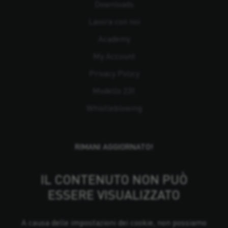
Downloads
Lavora con noi
Academy
My Account
Privacy Policy
Modello 231
Whistleblowing
RIMANI AGGIORNATO!
IL CONTENUTO NON PUÒ
ESSERE VISUALIZZATO
A causa delle impostazioni dei cookie, non possiamo