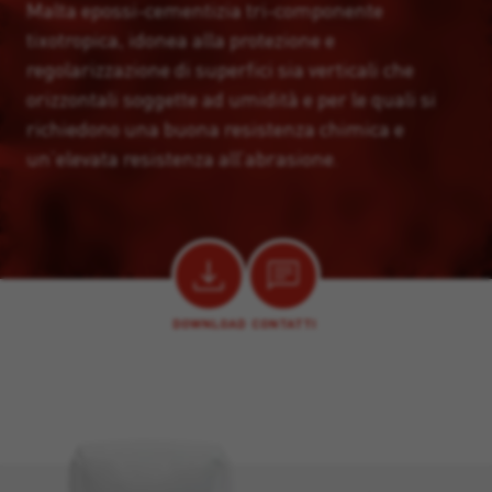
Malta epossi-cementizia tri-componente
tixotropica, idonea alla protezione e
regolarizzazione di superfici sia verticali che
orizzontali soggette ad umidità e per le quali si
richiedono una buona resistenza chimica e
un’elevata resistenza all’abrasione.
DOWNLOAD
CONTATTI