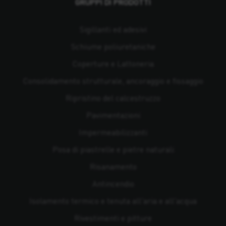
GRUPPI DI PRODOTTI
Sigillanti ed adesivi
Schiume poliuretaniche
Coperture e Lattoneria
Consolidamento strutturale, ancoraggio e fissaggio
Ripristino del calcestruzzo
Pavimentazioni
Impermeabilizzanti
Posa di piastrelle e pietre naturali
Risanamento
Antincendio
Isolamento termico e tenuta all'aria e all'acqua
Rivestimenti e pitture