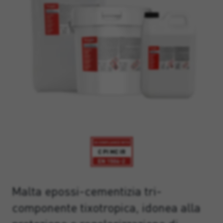
Malta epossi-cementizia tri-
componente tixotropica, idonea alla