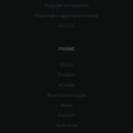
Posa del serramento
Posa teak e applicazioni navali
Attrezzi
PAGINE
Home
Prodotti
Azienda
Ricerca e sviluppo
News
Contatti
Referenze