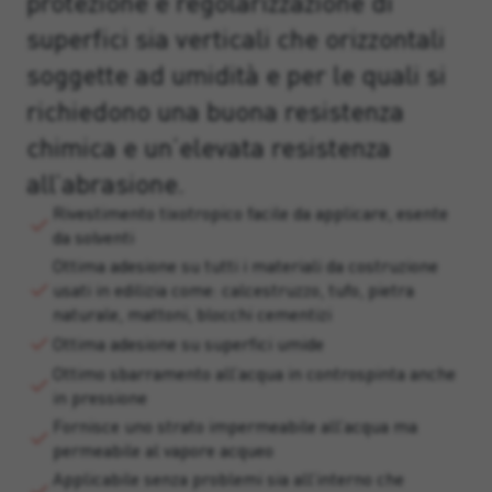
protezione e regolarizzazione di
superfici sia verticali che orizzontali
soggette ad umidità e per le quali si
richiedono una buona resistenza
chimica e un’elevata resistenza
all’abrasione.
Rivestimento tixotropico facile da applicare, esente
da solventi
Ottima adesione su tutti i materiali da costruzione
usati in edilizia come: calcestruzzo, tufo, pietra
naturale, mattoni, blocchi cementizi
Ottima adesione su superfici umide
Ottimo sbarramento all’acqua in controspinta anche
in pressione
Fornisce uno strato impermeabile all’acqua ma
permeabile al vapore acqueo
Applicabile senza problemi sia all’interno che