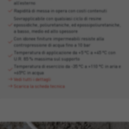
all’esterno
Rapidità di messa in opera con costi contenuti
Sovrapplicabile con qualsiasi ciclo di resine
epossidiche, poliuretaniche, ed epossipoliuretaniche,
a basso, medio ed alto spessore
Con idonee finiture impermeabili resiste alla
contropressione di acqua fino a 10 bar
Temperatura di applicazione da +5 °C a +45 °C con
U.R. 85 % massima sul supporto
Temperatura di esercizio da -35 °C a +110 °C in aria e
+65°C in acqua
Vedi tutti i dettagli
Scarica la scheda tecnica