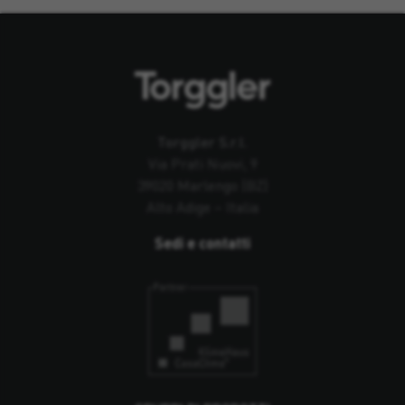
Torggler S.r.l.
Via Prati Nuovi, 9
39020 Marlengo (BZ)
Alto Adige – Italia
Sedi e contatti