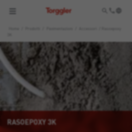
Torggler
Home
/
Prodotti
/
Pavimentazioni
/
Accessori
/
Rasoepoxy
3K
RASOEPOXY 3K