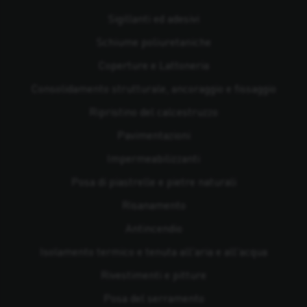
Sigillanti ed adesivi
Schiume poliuretaniche
Coperture e Lattoneria
Consolidamento strutturale, ancoraggio e fissaggio
Ripristino del calcestruzzo
Pavimentazioni
Impermeabilizzanti
Posa di piastrelle e pietre naturali
Risanamento
Antincendio
Isolamento termico e tenuta all'aria e all'acqua
Rivestimenti e pitture
Posa del serramento