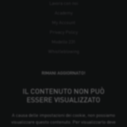
Lavora con noi
Academy
My Account
Privacy Policy
Modello 231
Whistleblowing
RIMANI AGGIORNATO!
IL CONTENUTO NON PUÒ
ESSERE VISUALIZZATO
A causa delle impostazioni dei cookie, non possiamo
visualizzare questo contenuto. Per visualizzarlo deve