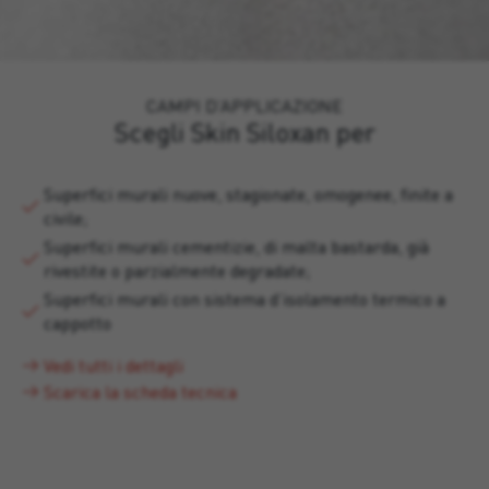
CAMPI D’APPLICAZIONE
Scegli Skin Siloxan per
Superfici murali nuove, stagionate, omogenee, finite a
civile;
Superfici murali cementizie, di malta bastarda, già
rivestite o parzialmente degradate;
Superfici murali con sistema d’isolamento termico a
cappotto
Vedi tutti i dettagli
Scarica la scheda tecnica