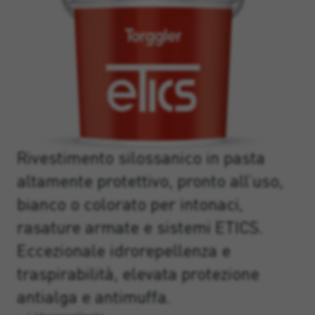
Rivestimento silossanico in pasta
altamente protettivo, pronto all’uso,
bianco o colorato per intonaci,
rasature armate e sistemi ETICS.
Eccezionale idrorepellenza e
traspirabilità, elevata protezione
antialga e antimuffa.