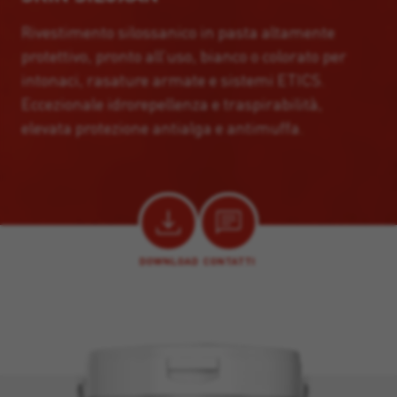
Rivestimento silossanico in pasta altamente
protettivo, pronto all’uso, bianco o colorato per
intonaci, rasature armate e sistemi ETICS.
Eccezionale idrorepellenza e traspirabilità,
elevata protezione antialga e antimuffa.
DOWNLOAD
CONTATTI