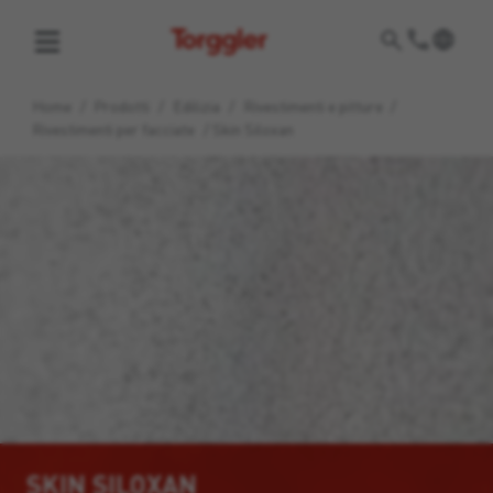
Torggler
Home
/
Prodotti
/
Edilizia
/
Rivestimenti e pitture
/
Rivestimenti per facciate
/
Skin Siloxan
SKIN SILOXAN