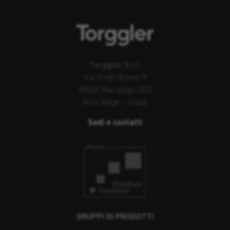
Torggler S.r.l.
Via Prati Nuovi, 9
39020 Marlengo (BZ)
Alto Adige – Italia
Sedi e contatti
GRUPPI DI PRODOTTI