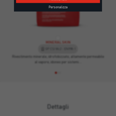
Personalizza
MINERAL SKIN
GP CSI Wc2 - EN998-1
Rivestimento minerale, idrofobizzato, altamente permeabile
al vapore, idoneo per sistemi…
Dettagli