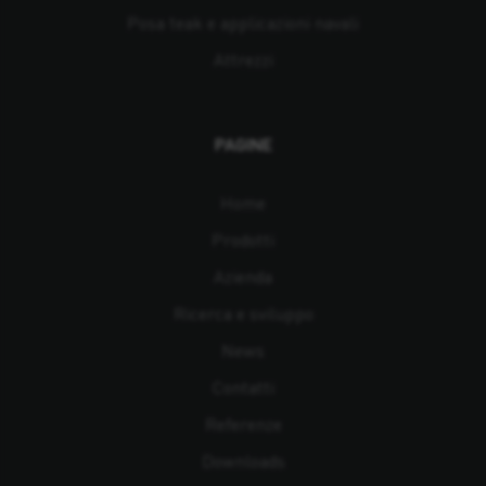
Posa teak e applicazioni navali
Attrezzi
PAGINE
Home
Prodotti
Azienda
Ricerca e sviluppo
News
Contatti
Referenze
Downloads