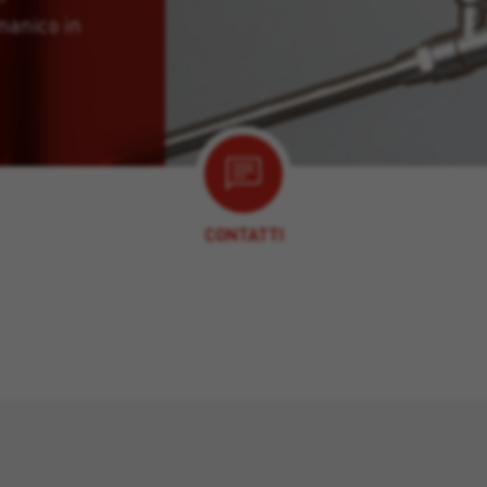
 manico in
CONTATTI