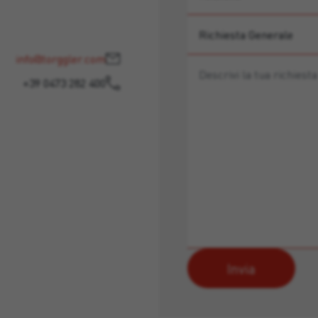
info@torggler.com
+39 0473 282 400