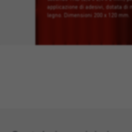
applicazione di adesivi, dotata di
legno. Dimensioni 200 x 120 mm.