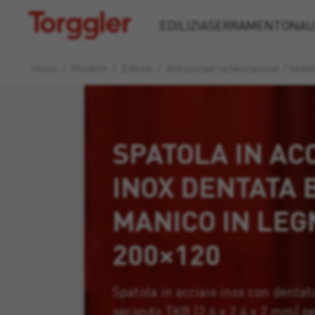
Torggler
EDILIZIA
SERRAMENTO
NAU
Home
/
Prodotti
/
Edilizia
/
Attrezzi per la lavorazione
/
Spatol
SPATOLA IN AC
INOX DENTATA 
MANICO IN LEG
200×120
Spatola in acciaio inox con denta
secondo TKB (2,6 x 2,4 x 2 mm) p