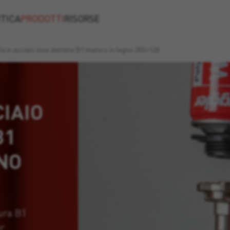
TICA
PRODOTTI
RISORSE
a in acciaio inox dentata B1 manico in legno 200×120
CIAIO
B1
NO
tura B1
er