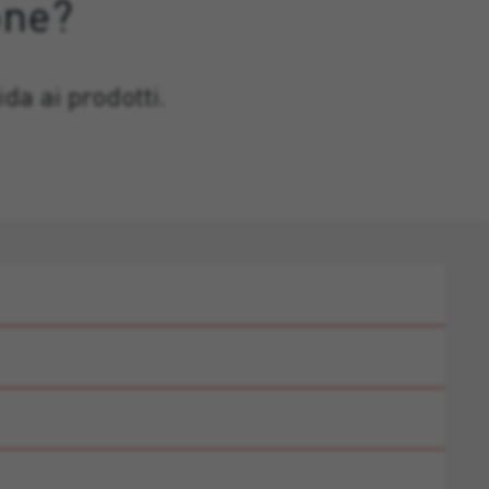
one?
da ai prodotti.