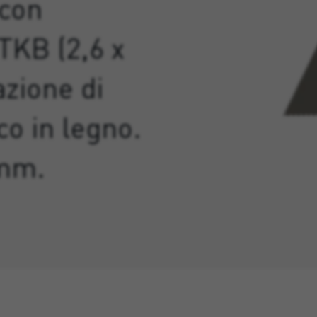
 con
TKB (2,6 x
azione di
co in legno.
 mm.