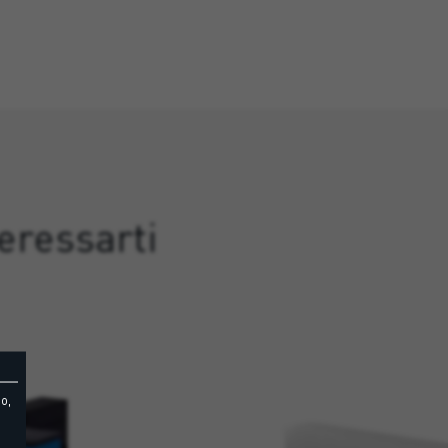
eressarti
o,