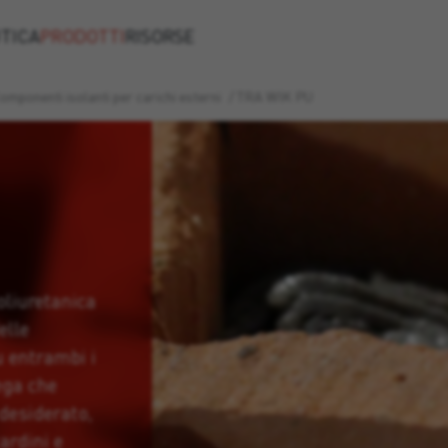
TICA
PRODOTTI
RISORSE
omponenti isolanti per carichi esterni
/
TRA WIK PU
liuretanica
elle
 entrambi i
sega che
 desiderato,
ardini e