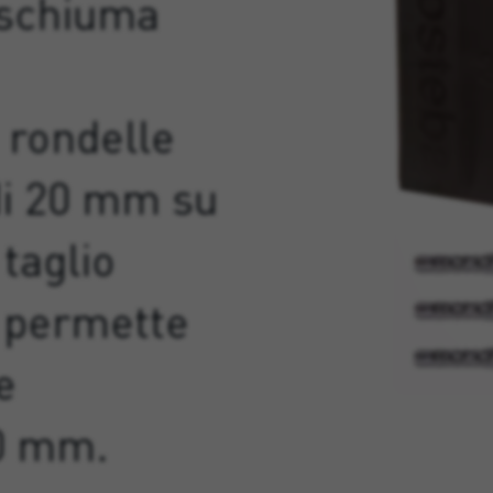
 schiuma
 rondelle
di 20 mm su
 taglio
e permette
e
00 mm.