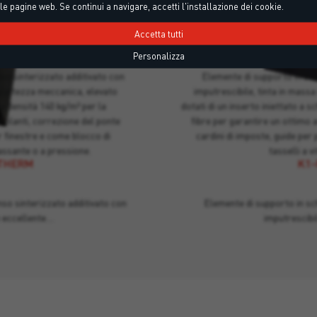
le pagine web. Se continui a navigare, accetti l'installazione dei cookie.
Accetta tutti
Personalizza
THERM
K1-
so sinterizzato additivato con
Elemente di supporto in sch
pattezza meccanica, elevato
imputrescibile, tinta in mass
a densità 140 kg/m³ per la
dotati di un inserto iniettato a 
isolanti, correzione del ponte
fibre per garantire un ottimo 
 finestre e come blocco di
cardini di imposte, guide per 
assante o a pressione.
tasselli a 
ITHERM
K1-
nso sinterizzato additivato con
Elemente di supporto in sc
n eccellente…
imputrescibil