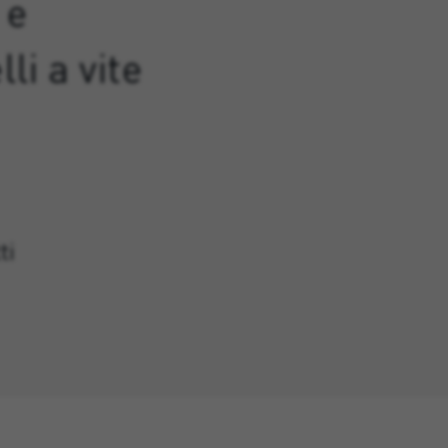
 e
lli a vite
ti