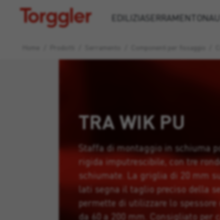
Torggler
EDILIZIA
SERRAMENTO
NAU
Home
/
Prodotti
/
Serramento
/
Componenti per fissaggio
/
C
TRA WIK PU
Staffa di montaggio in schiuma po
rigida imputrescibile, con tre rond
schiumate. La griglia di 20 mm su
lati segna il taglio preciso della 
permette di utilizzare lo spessore
da 60 a 200 mm. Consigliato per c