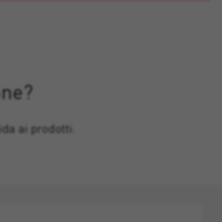
one?
da ai prodotti.