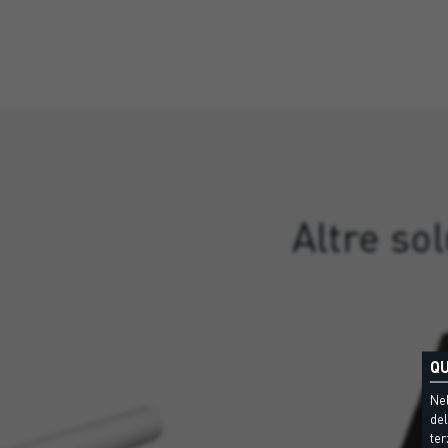
Altre so
QU
Nel
del
ter