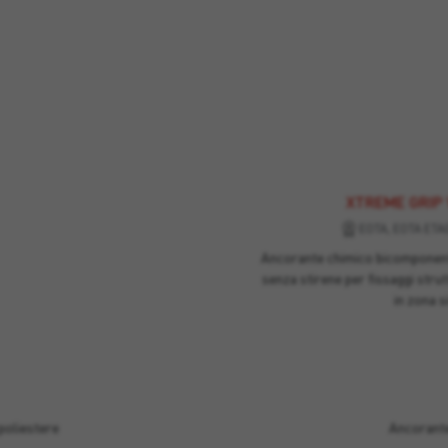
XTREME GRIP
EOTA, EOTA ETAG
Ancorante chimico bicomponente
senza stirene per fissaggi strut
in zona s
poliestere
Ancorante