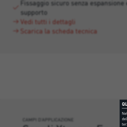
Fissaggio sicuro senza espansione 
supporto
Vedi tutti i dettagli
Scarica la scheda tecnica
QU
Nel
del
CAMPI D’APPLICAZIONE
ter