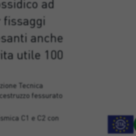
ssidico ad
 fissaggi
pesanti anche
ita utile 100
azione Tecnica
cestruzzo fessurato
sismica C1 e C2 con