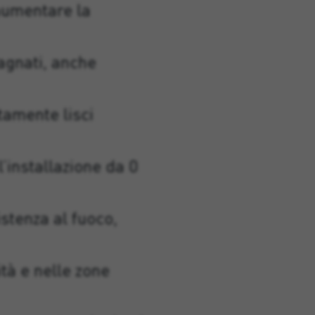
 aumentare la
bagnati, anche
ttamente lisci
’installazione da 0
stenza al fuoco,
ità e nelle zone