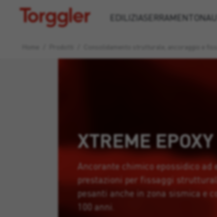
Torggler
EDILIZIA
SERRAMENTO
NAU
Home
/
Prodotti
/
Consolidamento strutturale, ancoraggio e fis
XTREME EPOXY
Ancorante chimico epossidico ad 
prestazioni per fissaggi struttural
pesanti anche in zona sismica e co
100 anni.