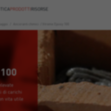
TICA
PRODOTTI
RISORSE
saggio
/
Ancoranti chimici
/
Xtreme Epoxy 100
 100
elevate
i di carichi
n vita utile