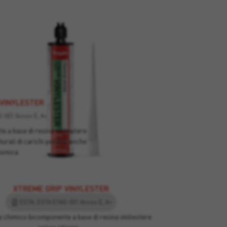
 VINYLESTER
-001 Annex E, A+
 a base di resina vinilestere
turali di carichi pesanti anche
ismica.
XTREME GRIP VINYLESTER
EOTA, EOTA ETAG-001 Annex E, A+
 chimico bicomponente a base di resina vinilestere