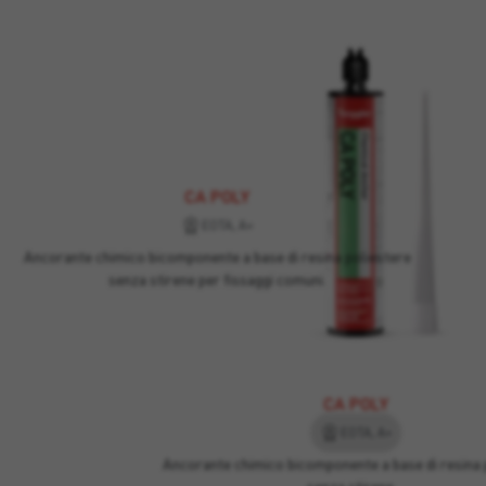
CA POLY
EOTA, A+
Ancorante chimico bicomponente a base di resina poliestere
senza stirene per fissaggi comuni.
CA POLY
EOTA, A+
Ancorante chimico bicomponente a base di resina 