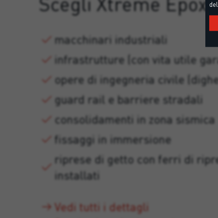
Scegli Xtreme Epoxy
del
macchinari industriali
infrastrutture (con vita utile ga
opere di ingegneria civile (dighe
guard rail e barriere stradali
consolidamenti in zona sismica
fissaggi in immersione
riprese di getto con ferri di rip
installati
Vedi tutti i dettagli