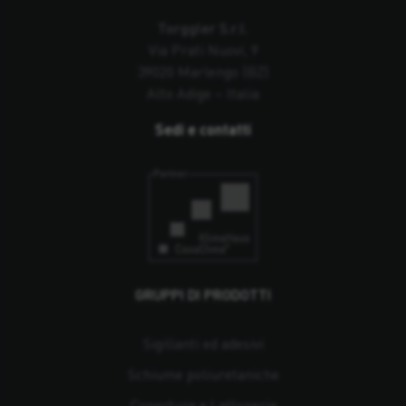
Torggler S.r.l.
Via Prati Nuovi, 9
39020 Marlengo (BZ)
Alto Adige – Italia
Sedi e contatti
GRUPPI DI PRODOTTI
Sigillanti ed adesivi
Schiume poliuretaniche
Coperture e Lattoneria