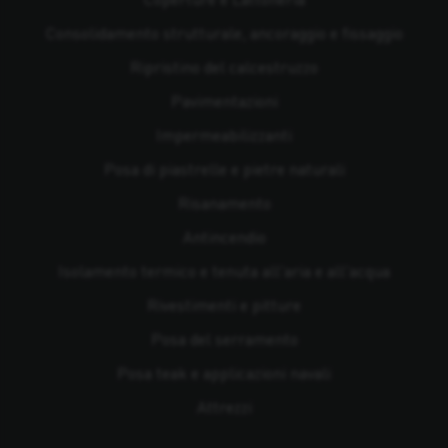
Consolidamento strutturale, ancoraggio e fissaggio
Ripristino del calcestruzzo
Pavimentazioni
Impermeabilizzanti
Posa di piastrelle e pietre naturali
Risanamento
Antincendio
Isolamento termico e tenuta all'aria e all'acqua
Rivestimenti e pitture
Posa del serramento
Posa teak e applicazioni navali
Attrezzi