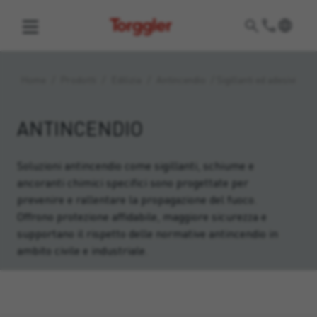
Torggler
Home
/
Prodotti
/
Edilizia
/
Antincendio
/
Sigillanti ed adesivi
ANTINCENDIO
Soluzioni antincendio come sigillanti, schiume e
ancoranti chimici specifici sono progettate per
prevenire e rallentare la propagazione del fuoco.
Offrono protezione affidabile, maggiore sicurezza e
supportano il rispetto delle normative antincendio in
ambito civile e industriale.