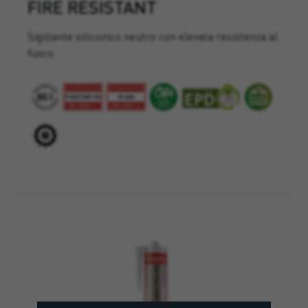
FIRE RESISTANT
Sigillante siliconico neutro con elevata resistenza al
fuoco.