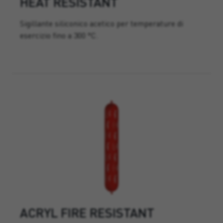
HEAT RESISTANT
Sigillante siliconico acetico per temperature di
esercizio fino a 300 °C.
ACRYL FIRE RESISTANT