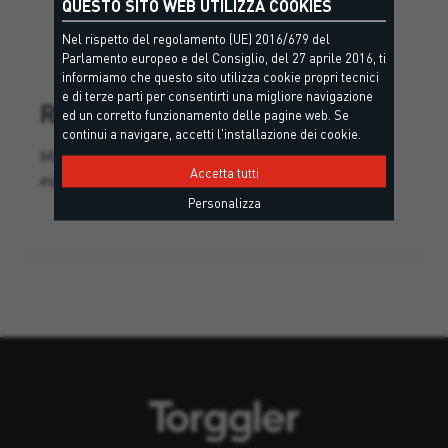
QUESTO SITO WEB UTILIZZA COOKIES
Nel rispetto del regolamento (UE) 2016/679 del
Parlamento europeo e del Consiglio, del 27 aprile 2016, ti
informiamo che questo sito utilizza cookie propri tecnici
e di terze parti per consentirti una migliore navigazione
REFRACTORY
ed un corretto funzionamento delle pagine web. Se
continui a navigare, accetti l'installazione dei cookie.
Mastice refrattario per la stuccatura in situazioni
Accetta tutti
esposte a temperature fino a 1000 °C.
Personalizza