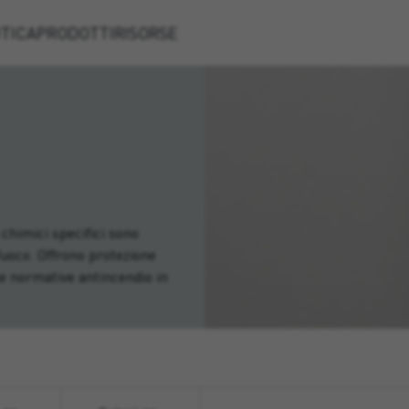
TICA
PRODOTTI
RISORSE
chimici specifici sono
fuoco. Offrono protezione
le normative antincendio in