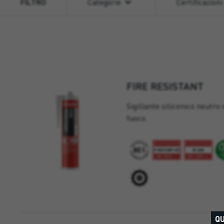
FILTRO
Categorie
Certificazioni
FIRE RESISTANT
Sigillante siliconico neutro
fuoco.
QU