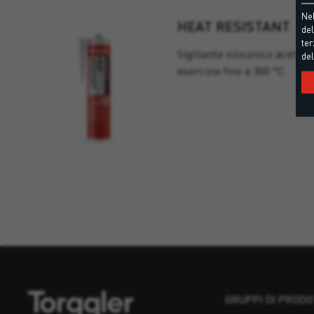
Nel
HEAT RESISTANT
del
ter
Sigillante siliconico acetic
del
esercizio fino a 300 °C.
GRUPPI DI PRODO