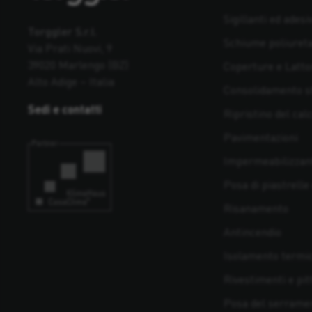
Sigillanti ed adesiv
Torggler S.r.l.
Schiume poliuret
Via Prati Nuovi, 9
39020 Marlengo (BZ)
Coperture e Latto
Alto Adige – Italia
Consolidamento st
Sedi e contatti
Ripristino del cal
Pavimentazioni
Impermeabilizzan
Posa di piastrelle
Risanamento
Antincendio
Isolamento termico
Rivestimenti e pit
Posa del serrame