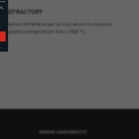
o,
REFRACTORY
Mastice refrattario per la stuccatura in situazioni
esposte a temperature fino a 1000 °C.
RIMANI AGGIORNATO!