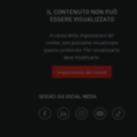
IL CONTENUTO NON PUÒ
ESSERE VISUALIZZATO
A causa delle impostazioni dei
cookie, non possiamo visualizzare
questo contenuto. Per visualizzarlo
deve modificarle.
Impostazioni dei cookie
SEGUICI SUI SOCIAL MEDIA