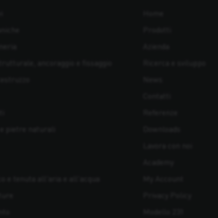
i
Home
aniche
Prodotti
neria
Azienda
rutturale, ancoraggio e fissaggio
Ricerca e sviluppo
cestruzzo
News
Contatti
ti
Referenze
 e pietre naturali
Downloads
Lavora con noi
Academy
 e tenuta all'aria e all'acqua
My Account
ture
Privacy Policy
nto
Modello 231