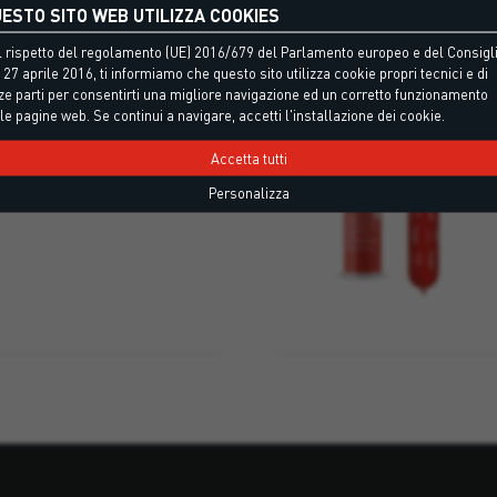
ESTO SITO WEB UTILIZZA COOKIES
 rispetto del regolamento (UE) 2016/679 del Parlamento europeo e del Consigli
 27 aprile 2016, ti informiamo che questo sito utilizza cookie propri tecnici e di
ze parti per consentirti una migliore navigazione ed un corretto funzionamento
le pagine web. Se continui a navigare, accetti l'installazione dei cookie.
per giunti di dilatazione a
Accetta tutti
Personalizza