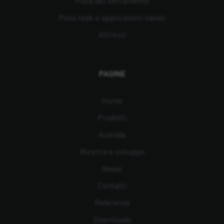
Posa del serramento
Posa teak e applicazioni navali
Attrezzi
PAGINE
Home
Prodotti
Azienda
Ricerca e sviluppo
News
Contatti
Referenze
Downloads