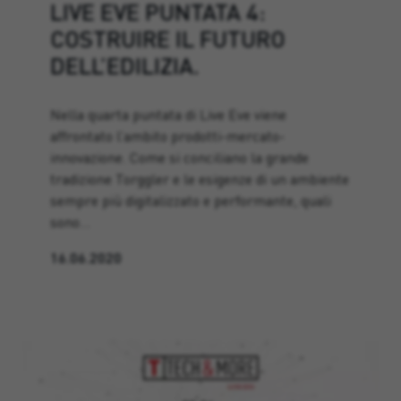
LIVE EVE PUNTATA 4:
COSTRUIRE IL FUTURO
DELL’EDILIZIA.
Nella quarta puntata di Live Eve viene
affrontato l’ambito prodotti-mercato-
innovazione. Come si conciliano la grande
tradizione Torggler e le esigenze di un ambiente
sempre più digitalizzato e performante, quali
sono…
16.06.2020