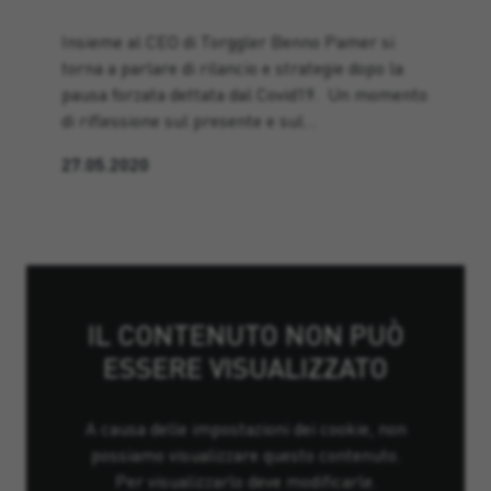
Insieme al CEO di Torggler Benno Pamer si
torna a parlare di rilancio e strategie dopo la
pausa forzata dettata dal Covid19. Un momento
di riflessione sul presente e sul…
27.05.2020
IL CONTENUTO NON PUÒ
ESSERE VISUALIZZATO
A causa delle impostazioni dei cookie, non
possiamo visualizzare questo contenuto.
Per visualizzarlo deve modificarle.