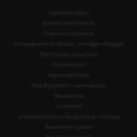
Sigillanti ed adesivi
Schiume poliuretaniche
Coperture e Lattoneria
Consolidamento strutturale, ancoraggio e fissaggio
Ripristino del calcestruzzo
Pavimentazioni
Impermeabilizzanti
Posa di piastrelle e pietre naturali
Risanamento
Antincendio
Isolamento termico e tenuta all'aria e all'acqua
Rivestimenti e pitture