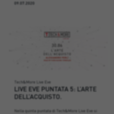
09.07.2020
Tech&More Live Eve
LIVE EVE PUNTATA 5: L’ARTE
DELL’ACQUISTO.
Nella quinta puntata di Tech&More Live Eve si