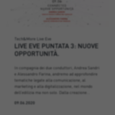
Tech&More Live Eve
LIVE EVE PUNTATA 3: NUOVE
OPPORTUNITÀ.
In compagnia dei due conduttori, Andrea Sandri
e Alessandro Farina, andremo ad approfondire
tematiche legate alla comunicazione, al
marketing e alla digitalizzazione, nel mondo
dell’edilizia ma non solo. Dalla creazione…
09.06.2020