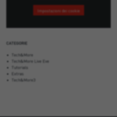
Impostazioni dei cookie
CATEGORIE
Tech&More
Tech&More Live Eve
Tutorials
Extras
Tech&More3