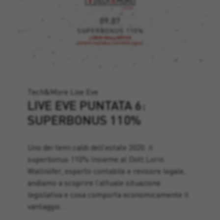
Tech&More Live Eve
LIVE EVE PUNTATA 6:
SUPERBONUS 110%
Uno dei temi caldi dell’estate 2020: il
superbonus 110% Insieme al Dott.Lorin
Wallnöfer, esperto contabile e revisore legale,
andiamo a scoprire l’attuale situazione
legislativa e cosa comporta economicamente il
vantaggio…