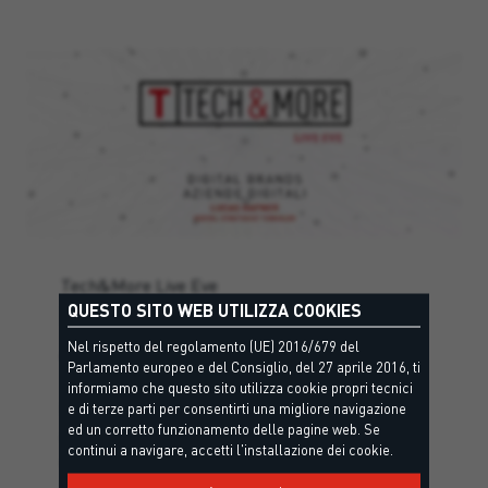
Tech&More Live Eve
LIVE EVE PUNTATA 2:
QUESTO SITO WEB UTILIZZA COOKIES
AZIENDE DIGITALI
Nel rispetto del regolamento (UE) 2016/679 del
Parlamento europeo e del Consiglio, del 27 aprile 2016, ti
informiamo che questo sito utilizza cookie propri tecnici
Nella seconda puntata di Tech&More Live Eve
e di terze parti per consentirti una migliore navigazione
ed un corretto funzionamento delle pagine web. Se
approfondiamo il tema della digitalizzazione
continui a navigare, accetti l'installazione dei cookie.
delle imprese. Dal web 2.0 all’industria 4.0
faremo una panoramica sul mondo della