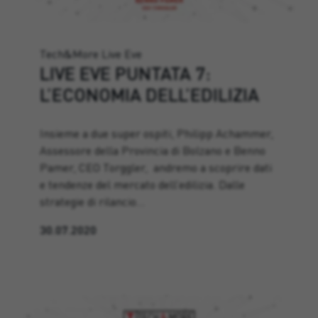
Tech&More Live Eve
LIVE EVE PUNTATA 7:
L’ECONOMIA DELL’EDILIZIA
Insieme a due super ospiti, Philipp Achammer,
Assessore della Provincia di Bolzano e Benno
Pamer, CEO Torggler, andremo a scoprire dati
e tendenze del mercato dell’edilizia. Dalle
strategie di rilancio…
30.07.2020