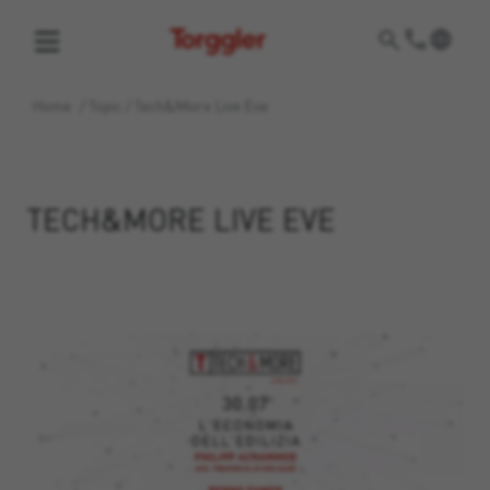
Torggler
Home
/
Topic
/
Tech&More Live Eve
TECH&MORE LIVE EVE