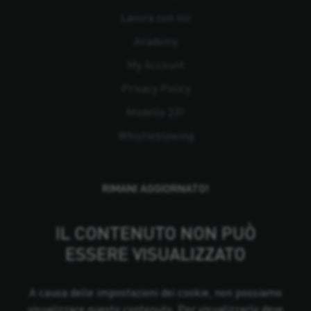
Lavora con noi
Academy
My Account
Privacy Policy
Modello 231
Whistleblowing
RIMANI AGGIORNATO!
IL CONTENUTO NON PUÒ
ESSERE VISUALIZZATO
A causa delle impostazioni dei cookie, non possiamo
visualizzare questo contenuto. Per visualizzarlo deve