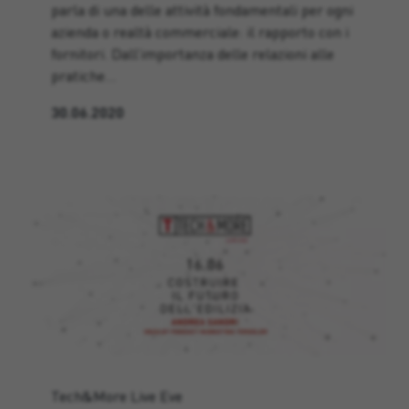
parla di una delle attività fondamentali per ogni
azienda o realtà commerciale: il rapporto con i
fornitori. Dall’importanza delle relazioni alle
pratiche…
30.06.2020
Tech&More Live Eve