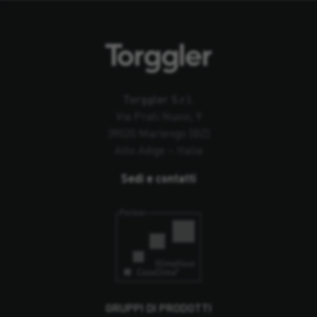
Torggler S.r.l.
Via Prati Nuovi, 9
39020 Marlengo (BZ)
Alto Adige – Italia
Sedi e contatti
GRUPPI DI PRODOTTI