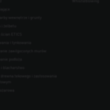
ż
Whistleblowing
iające
arby wewnętrze i grunty
i żelbetu
 ścian ETICS
ania i tynkowania
zanie zawilgoconych murów
anie podłoża
 i blacharstwo
 drewna tekowego i zastosowania
ętowym
pożarowa