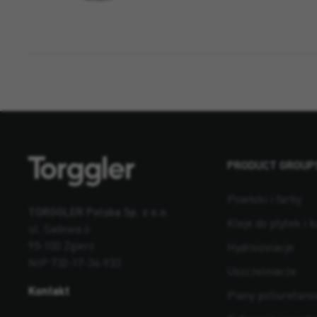
PRODUCT GROUP
Powłoki i farby
TORGGLER Polska Sp. z o.o.
Kleje do płytek i 
ul. Sadowa 6
95-100 Zgierz
Hydroizolacje
NIP 732-17-34-933
Uszczelniacze
Kontakt
Piany poliuretan