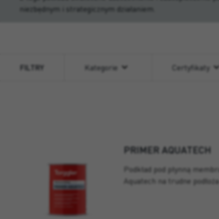
niezbędnym i strategicznym działaniem.
FILTRY
Kategorie
Certyfikaty
PRIMER AQUATECH
Podkład pod płynną membra
Aquatech na trudne podłoż