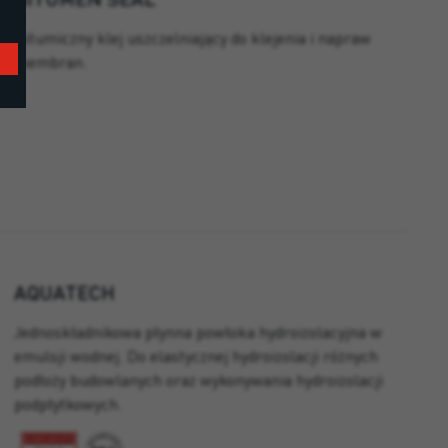
Bitumiczny klej uszczelniający do klejenia i napraw
membran.
AQUATECH
Jednoskładnikowa płynna powłoka hydroizolacyjna w
emulsji wodnej. Do elastycznej hydroizolacji różnych
podłoży budowlanych oraz wykonywania hydroizolacji
podpłytkowych.