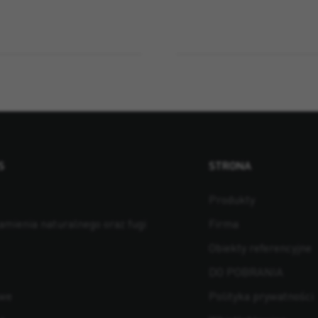
S
STRONA
Produkty
kamienia naturalnego oraz fugi
Firma
Obiekty referencyjne
DO POBRANIA
owe
Polityka prywatności