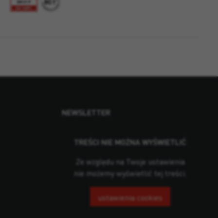
NEWSLETTER
TREŚCI NIE MOŻNA WYŚWIETLIĆ
Ze względu na Twoje ustawienia
nie możemy wyświetlić tej treści.
ustawienia cookies