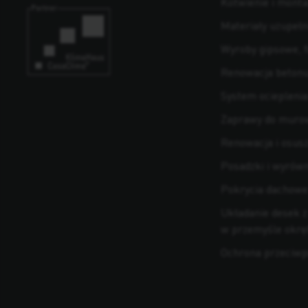
Kotwienie i monta
Materiały uzupełn
Wyroby gipsowe, f
Renowacja betonu 
System ocieplenia
Zaprawy do murow
Renowacja i osus
Posadzki i wyrówn
Pokrycia dachowe
Układanie desek z
w przemyśle okr
Ochrona przeciw