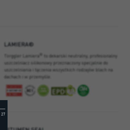
LAMIERA®
®
Torggler Lamiera
to dekarski neutralny, profesionalny
uszczelniacz silikonowy przeznaczony specjalnie do
uszczelniania i łączenia wszystkich rodzajów blach na
dachach i w przemyśle.
a 27
BITUMEN SEAL