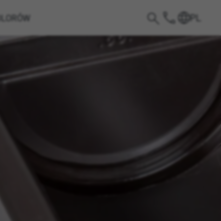
PL
OLORÓW