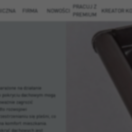
PRACUJ Z
NICZNA
FIRMA
NOWOŚCI
KREATOR K
PREMIUM
arażone na działanie
 w pokryciu dachowym mogą
ważnie zagrozić
dto rozwojowi
zestrzenianiu się pleśni, co
na komfort mieszkania.
pokryć dachowych jest