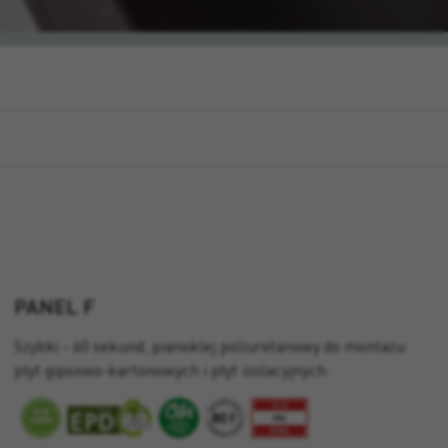
PANEL F
Szybki - 60 sekund, pianoklej poliuretanowy do montażu
płyt gipsowo-kartonowych i płyt izolacyjnych.