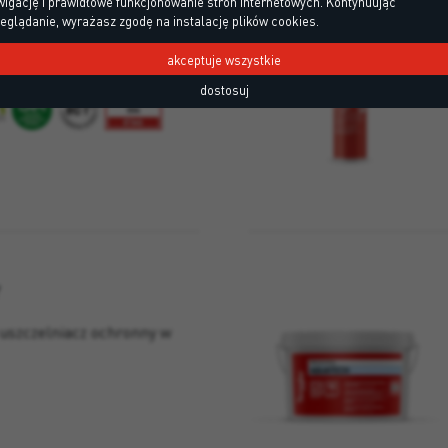
igację i prawidłowe funkcjonowanie stron internetowych. Kontynuując
eglądanie, wyrażasz zgodę na instalację plików cookies.
owy do klejenia i
akceptuje wszystkie
dostosuj
 uszczelniacz ochronny w