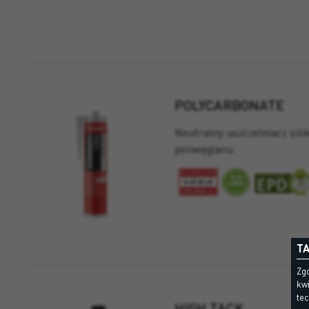
POLYCARBONATE
Neutralny uszczelniacz sili
poliwęglanu.
TA
Zgo
kwi
te
HIGH TACK