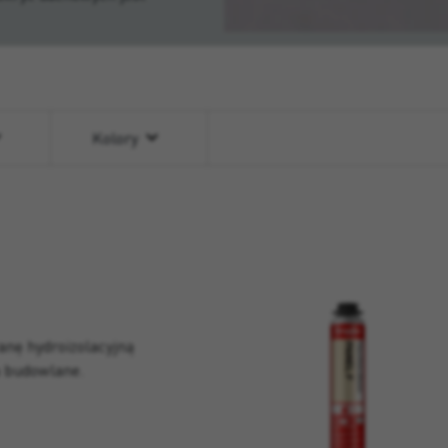
Kolory
nę hydroizolacyjną
a budowlane.