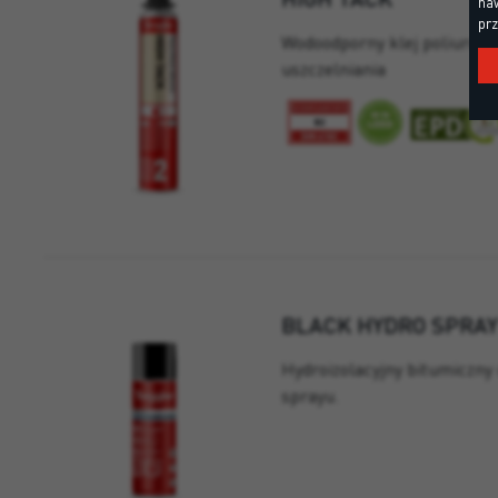
naw
prz
Wodoodporny klej poliuretan
uszczelniania
BLACK HYDRO SPRAY
Hydroizolacyjny bitumiczny
sprayu.