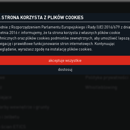
 STRONA KORZYSTA Z PLIKÓW COOKIES
S
STRONA
dnie z Rozporządzeniem Parlamentu Europejskiego i Rady (UE) 2016/679 z dni
etnia 2016 r. informujemy, że ta strona korzysta z własnych plików cookie
Produkty
chnicznych oraz plików cookies podmiotów zewnętrznych, aby umożliwić lepszą
igację i prawidłowe funkcjonowanie stron internetowych. Kontynuując
kamienia naturalnego oraz fugi
Firma
eglądanie, wyrażasz zgodę na instalację plików cookies.
Obiekty referencyjne
akceptuje wszystkie
DO POBRANIA
dostosuj
owe
Polityka prywatności
ż
Whistleblowing
iające
arby wewnętrze i grunty
i żelbetu
 ścian ETICS