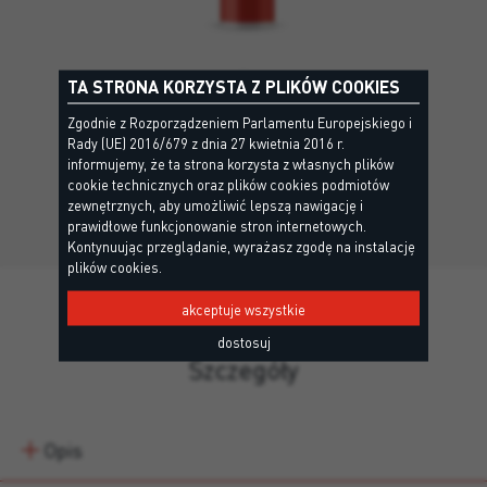
TA STRONA KORZYSTA Z PLIKÓW COOKIES
A 2.1
Zgodnie z Rozporządzeniem Parlamentu Europejskiego i
F-INT - EN15651-1, Leed, Minimalne kryteria środowiskowe, EC1 Plus
Rady (UE) 2016/679 z dnia 27 kwietnia 2016 r.
Uniwersalny uszczelniacz akrylowy, nadający się do
informujemy, że ta strona korzysta z własnych plików
malowania.
cookie technicznych oraz plików cookies podmiotów
zewnętrznych, aby umożliwić lepszą nawigację i
prawidłowe funkcjonowanie stron internetowych.
Kontynuując przeglądanie, wyrażasz zgodę na instalację
plików cookies.
akceptuje wszystkie
dostosuj
Szczegóły
Opis