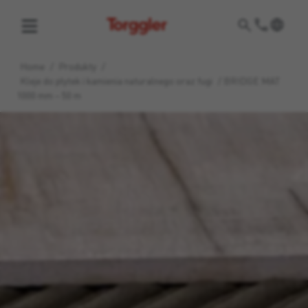
Torggler
Home
/
Produkty
/
Kleje do płytek i kamienia naturalnego oraz fugi
/
BRIDGE MAT
1000 mm – 50 m