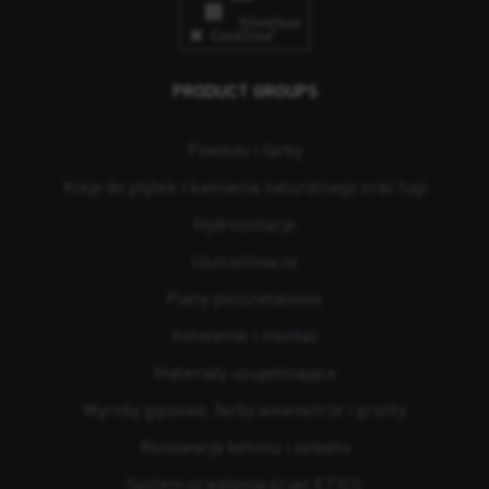
PRODUCT GROUPS
Powłoki i farby
Kleje do płytek i kamienia naturalnego oraz fugi
Hydroizolacje
Uszczelniacze
Piany poliuretanowe
Kotwienie i montaż
Materiały uzupełniające
Wyroby gipsowe, farby wewnętrze i grunty
Renowacja betonu i żelbetu
System ocieplenia ścian ETICS