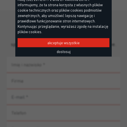
informujemy, że ta strona korzysta z własnych plików
cookie technicznych oraz plików cookies podmiotów
zewnętrznych, aby umożliwić lepszą nawigację i
prawidłowe funkcjonowanie stron internetowych.
Brakuje informacji?
Kontynuując przeglądanie, wyrażasz zgodę na instalację
plików cookies.
Skontaktuj się z naszym zespołem, aby uzyskać
akceptuje wszystkie
spersonalizowane wsparcie i doradztwo produktowe.
dostosuj