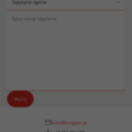
biuro@torggler.pl