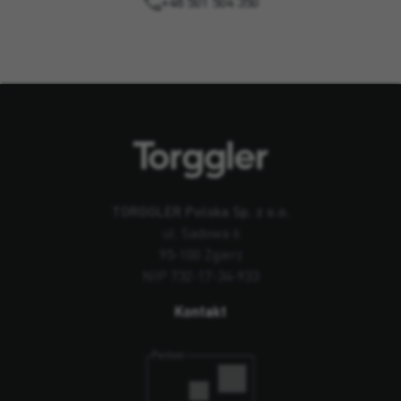
+48 501 504 350
TORGGLER Polska Sp. z o.o.
ul. Sadowa 6
95-100 Zgierz
NIP 732-17-34-933
Kontakt