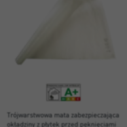
Trójwarstwowa mata zabezpieczająca
okładziny z płytek przed pęknięciami