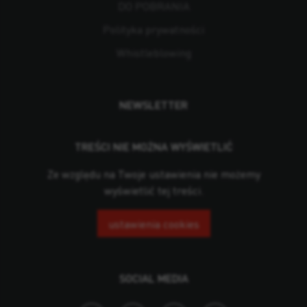
DO POBRANIA
Polityka prywatności
Whistleblowing
NEWSLETTER
TREŚCI NIE MOŻNA WYŚWIETLIĆ
Ze względu na Twoje ustawienia nie możemy
wyświetlić tej treści.
ustawienia cookies
SOCIAL MEDIA