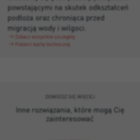
powstającymi na skutek odkształceń
podłoża oraz chroniąca przed
migracją wody i wilgoci.
Zobacz wszystkie szczegóły
Pobierz kartę techniczną
DOWIEDZ SIĘ WIĘCEJ
Inne rozwiązania, które mogą Cię
zainteresować