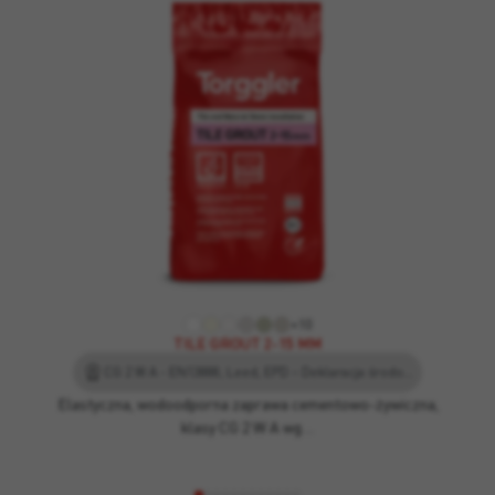
+10
TILE GROUT 2-15 MM
CG 2 W A - EN13888, Leed, EPD – Deklaracja środowiskowa produktu, EC1 Plus
Elastyczna, wodoodporna zaprawa cementowo-żywiczna,
klasy CG 2 W A wg…