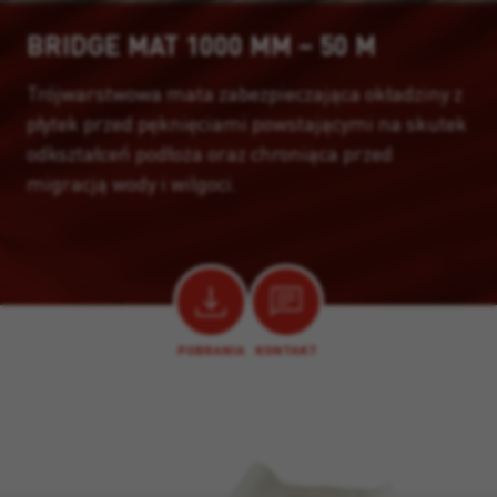
BRIDGE MAT 1000 MM – 50 M
Trójwarstwowa mata zabezpieczająca okładziny z
płytek przed pęknięciami powstającymi na skutek
odkształceń podłoża oraz chroniąca przed
migracją wody i wilgoci.
POBRANIA
KONTAKT