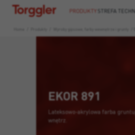
Torggler
PRODUKTY
STREFA TECH
Home
/
Produkty
/
Wyroby gipsowe, farby wewnętrze i grunty
/
EKOR 891
Lateksowo-akrylowa farba gruntu
wnętrz.