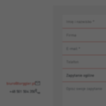
biuro@torggler.pl
+48 501 504 350