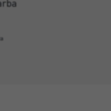
arba
ża