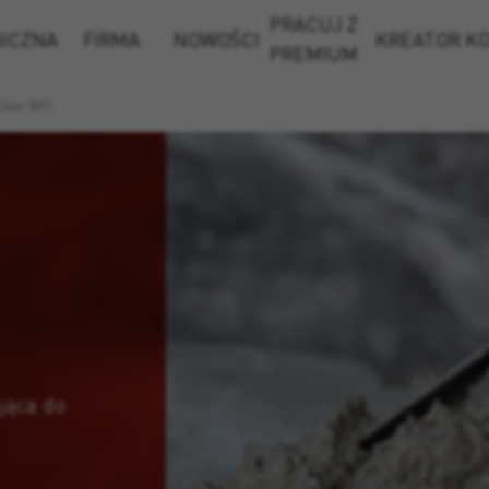
PRACUJ Z
NICZNA
FIRMA
NOWOŚCI
KREATOR K
PREMIUM
Ekor 891
jąca do