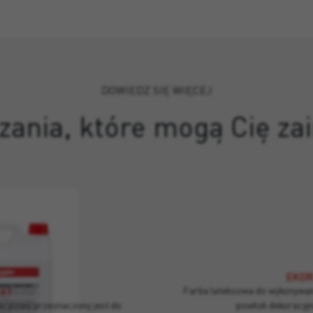
DOWIEDZ SIĘ WIĘCEJ
zania, które mogą Cię z
EKOR
 61
Farba lateksowa do wykonywan
krylowy przeznaczony jest do
powłok dekoracyjn