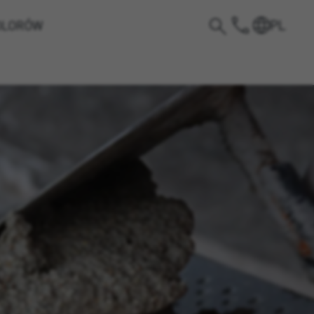
PL
OLORÓW