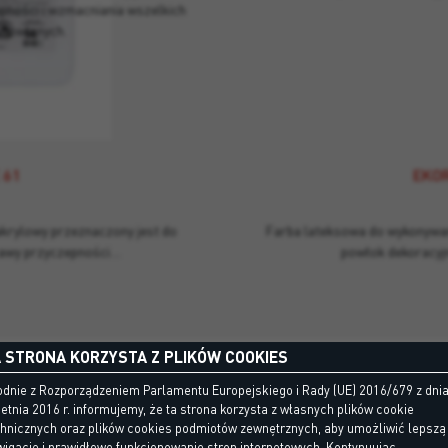
pności i wzmacniania wszelkich
udowlanych.
 61
EKOR
akrylowy przeznaczony jest do
Farba lateksowa do wykonywa
rawy przyczepności…
powłok dekoracyj
 STRONA KORZYSTA Z PLIKÓW COOKIES
dnie z Rozporządzeniem Parlamentu Europejskiego i Rady (UE) 2016/679 z dni
etnia 2016 r. informujemy, że ta strona korzysta z własnych plików cookie
chnicznych oraz plików cookies podmiotów zewnętrznych, aby umożliwić lepszą
igację i prawidłowe funkcjonowanie stron internetowych. Kontynuując