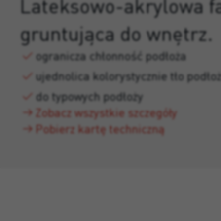
Lateksowo-akrylowa f
gruntująca do wnętrz.
ogranicza chłonność podłoża
ujednolica kolorystycznie tło podło
do typowych podłoży
Zobacz wszystkie szczegóły
Pobierz kartę techniczną