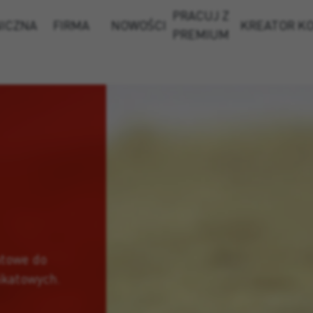
PRACUJ Z
NICZNA
FIRMA
NOWOŚCI
KREATOR K
PREMIUM
atowe do
ikatowych.