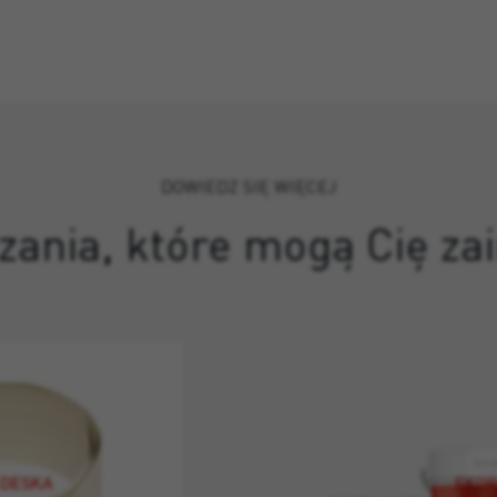
DOWIEDZ SIĘ WIĘCEJ
zania, które mogą Cię z
 DESKA
EKOR