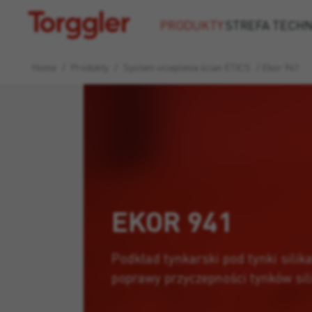
Torggler
PRODUKTY
STREFA TECH
Home
/
Produkty
/
System ocieplenia ścian ETICS
/
Ekor 941
EKOR 941
Podkład tynkarski pod tynki silik
poprawy przyczepności tynków sil