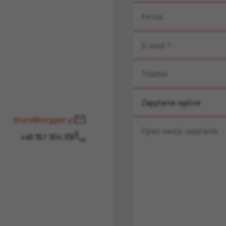
biuro@torggler.pl
+48 501 504 350