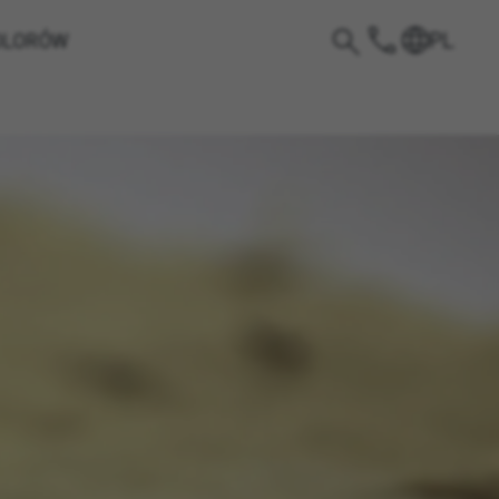
PL
OLORÓW