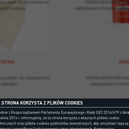
acja deski. Do stosowania na
FARBA AKRYLOWA elewac
wnątrz budynku.
wykonywania ochronnych i deko
 DESKA
EKOR
acja deski. Do stosowania na
FARBA AKRYLOWA elewac
i wewnątrz…
wykonywania ochronny
 STRONA KORZYSTA Z PLIKÓW COOKIES
dnie z Rozporządzeniem Parlamentu Europejskiego i Rady (UE) 2016/679 z dni
etnia 2016 r. informujemy, że ta strona korzysta z własnych plików cookie
chnicznych oraz plików cookies podmiotów zewnętrznych, aby umożliwić lepszą
igację i prawidłowe funkcjonowanie stron internetowych. Kontynuując