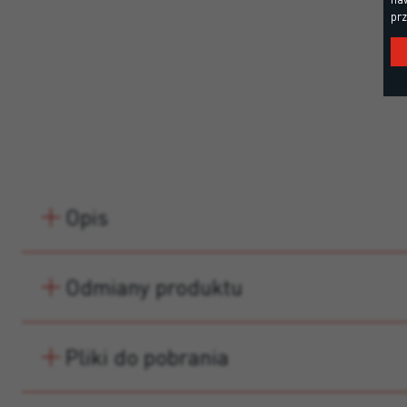
prz
Opis
Odmiany produktu
Pliki do pobrania