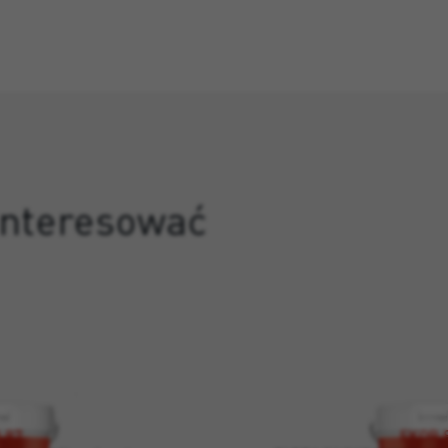
ainteresować
 87
EKOR 