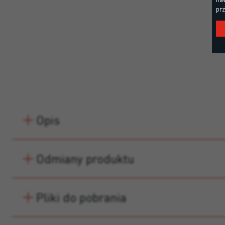
prz
Opis
Odmiany produktu
Pliki do pobrania