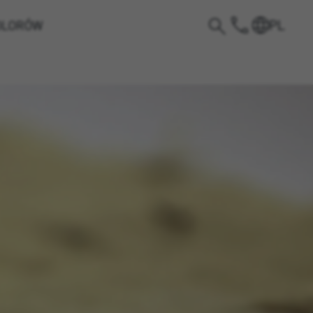
PL
OLORÓW