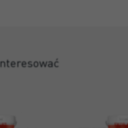
ainteresować
 87
EKOR 