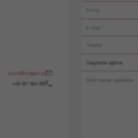
biuro@torggler.pl
+48 501 504 350