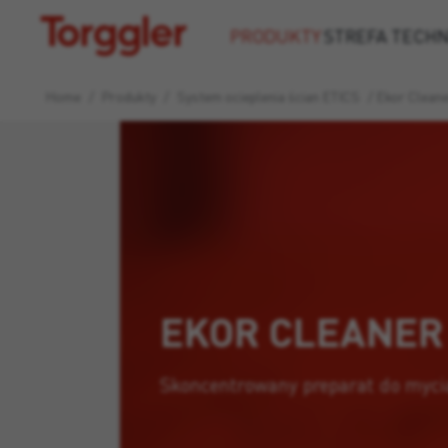
Torggler
PRODUKTY
STREFA TECH
Home
/
Produkty
/
System ocieplenia ścian ETICS
/
Ekor Clean
EKOR CLEANER
Skoncentrowany preparat do mycia