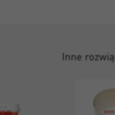
Inne rozwią
OR 95
EKOR