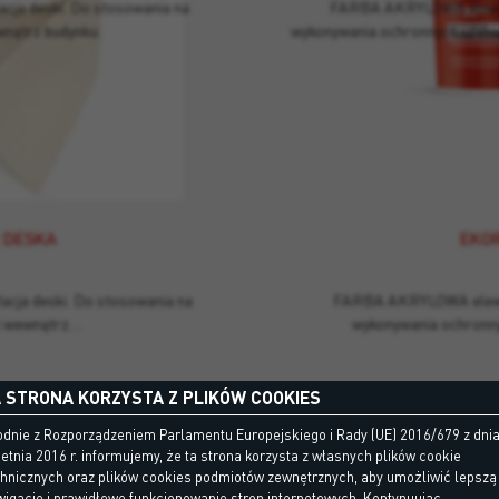
acja deski. Do stosowania na
FARBA AKRYLOWA elewac
wnątrz budynku.
wykonywania ochronnych i deko
 DESKA
EKOR
acja deski. Do stosowania na
FARBA AKRYLOWA elewac
i wewnątrz…
wykonywania ochronny
 STRONA KORZYSTA Z PLIKÓW COOKIES
dnie z Rozporządzeniem Parlamentu Europejskiego i Rady (UE) 2016/679 z dni
etnia 2016 r. informujemy, że ta strona korzysta z własnych plików cookie
chnicznych oraz plików cookies podmiotów zewnętrznych, aby umożliwić lepszą
igację i prawidłowe funkcjonowanie stron internetowych. Kontynuując