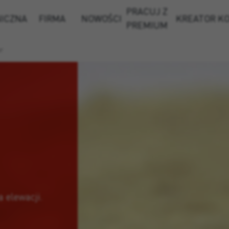
PRACUJ Z
NICZNA
FIRMA
NOWOŚCI
KREATOR K
PREMIUM
er
 elewacji.