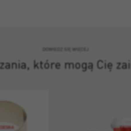
DOWIEDZ SIĘ WIĘCEJ
zania, które mogą Cię z
 DESKA
EKOR