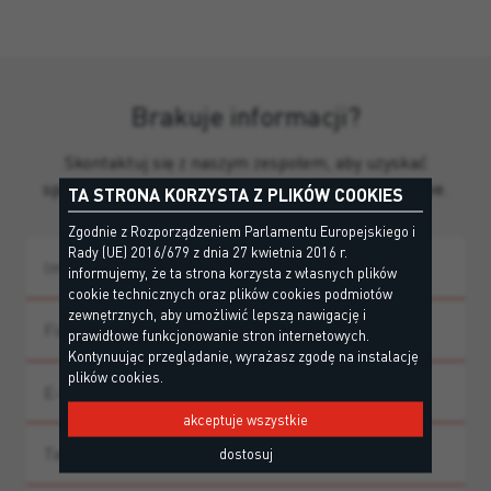
Brakuje informacji?
Skontaktuj się z naszym zespołem, aby uzyskać
spersonalizowane wsparcie i doradztwo produktowe.
TA STRONA KORZYSTA Z PLIKÓW COOKIES
Zgodnie z Rozporządzeniem Parlamentu Europejskiego i
Rady (UE) 2016/679 z dnia 27 kwietnia 2016 r.
informujemy, że ta strona korzysta z własnych plików
cookie technicznych oraz plików cookies podmiotów
zewnętrznych, aby umożliwić lepszą nawigację i
prawidłowe funkcjonowanie stron internetowych.
Kontynuując przeglądanie, wyrażasz zgodę na instalację
plików cookies.
akceptuje wszystkie
dostosuj