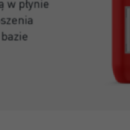
ą w płynie
szenia
bazie