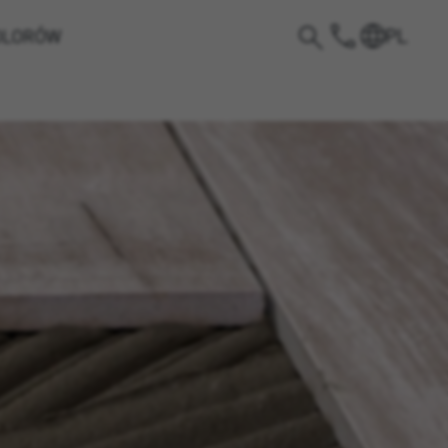
PL
OLORÓW