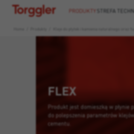
Torggler
PRODUKTY
STREFA TECH
Home
/
Produkty
/
Kleje do płytek i kamienia naturalnego oraz fu
FLEX
Produkt jest domieszką w płynie 
do polepszenia parametrów klejów
cementu.