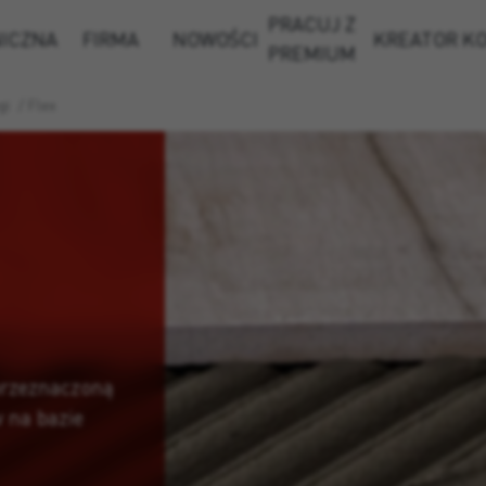
PRACUJ Z
NICZNA
FIRMA
NOWOŚCI
KREATOR K
PREMIUM
gi
/
Flex
przeznaczoną
 na bazie