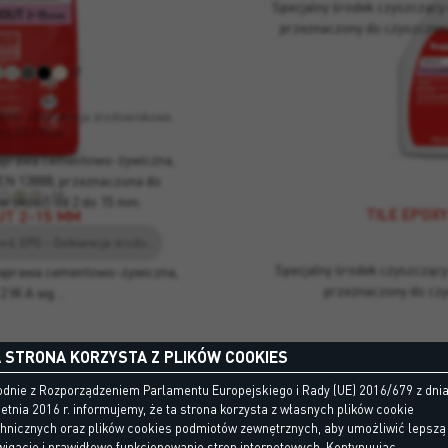
Specjalny środek czyszczący
przeznaczony do czyszczeni
+7
UT 2-15 MM
 EPD – Deklaracja środowiskowa
tu, EC1 Plus
aprawa cementowo-żywiczna,
EN 13888, przeznaczona do
+10
erokości od 2 do 15 mm.
TILE EPOX
UT 2-15 MM
CG 2 W A - EN13888, Leed, EPD – Deklaracja środowiskowa produktu, EC1 Plus
Specjalny środek czyszczący
zaprawa cementowo-żywiczna,
przeznaczony do czy
 2 W A wg…
 STRONA KORZYSTA Z PLIKÓW COOKIES
dnie z Rozporządzeniem Parlamentu Europejskiego i Rady (UE) 2016/679 z dni
etnia 2016 r. informujemy, że ta strona korzysta z własnych plików cookie
chnicznych oraz plików cookies podmiotów zewnętrznych, aby umożliwić lepszą
igację i prawidłowe funkcjonowanie stron internetowych. Kontynuując