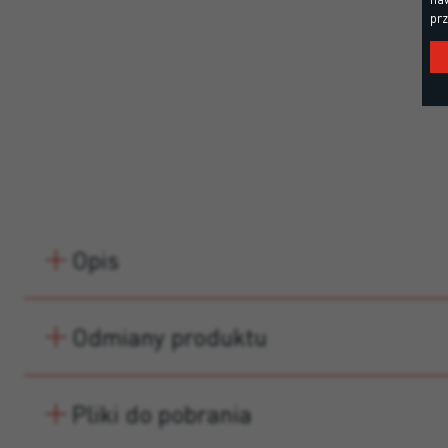
prz
Opis
Odmiany produktu
Pliki do pobrania