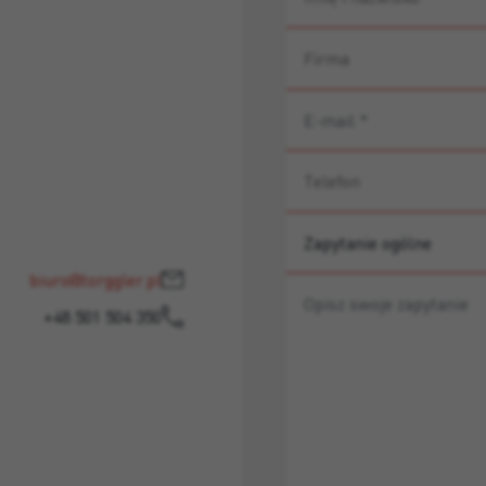
biuro@torggler.pl
+48 501 504 350