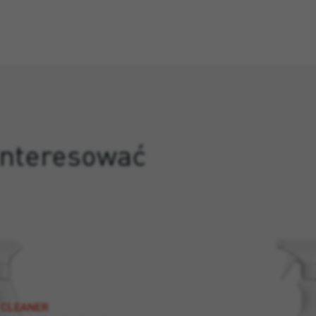
ainteresować
Y CLEANER