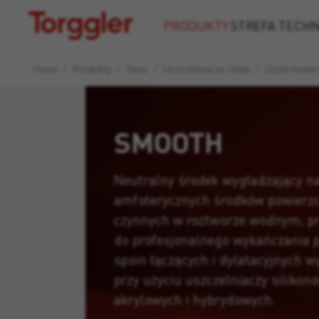
Torggler
PRODUKTY
STREFA TECH
Home
/
Produkty
/
Okno
/
Uszczelniacze i kleje
/
Użyte materi
SMOOTH
Neutralny środek wygładzający na
amfoterycznych środków powierz
czynnych w roztworze wodnym, p
do profesjonalnego wykańczania 
spoin łączących i dylatacyjnych 
przy użyciu uszczelniaczy silikon
akrylowych i hybrydowych.