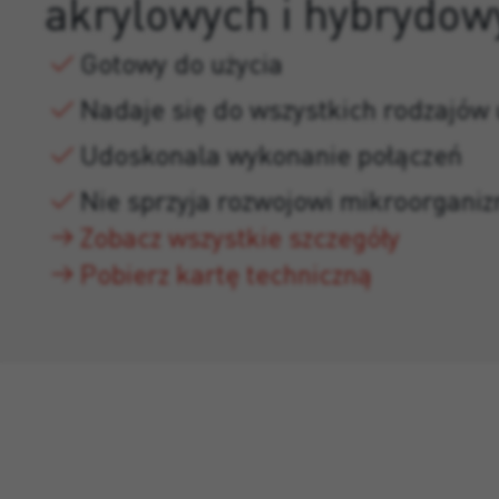
akrylowych i hybrydow
Gotowy do użycia
Nadaje się do wszystkich rodzajów 
Udoskonala wykonanie połączeń
Nie sprzyja rozwojowi mikroorgani
Zobacz wszystkie szczegóły
Pobierz kartę techniczną