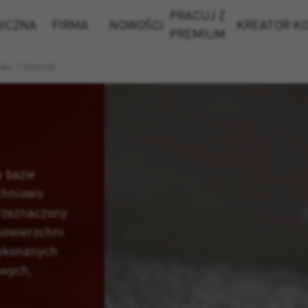
PRACUJ Z
NICZNA
FIRMA
NOWOŚCI
KREATOR K
PREMIUM
ały
/
Smooth
 bazie
chniowo
rzeznaczony
powierzchni
wykonanych
owych,