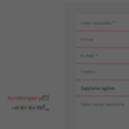
biuro@torggler.pl
+48 501 504 350