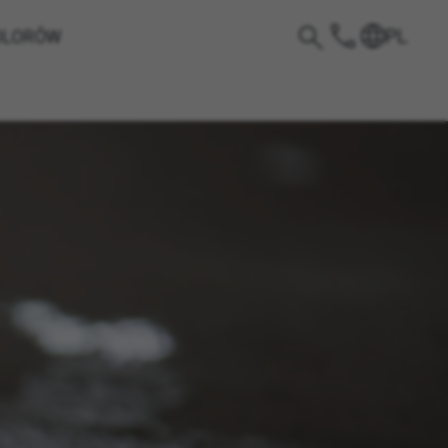
PL
OLORÓW