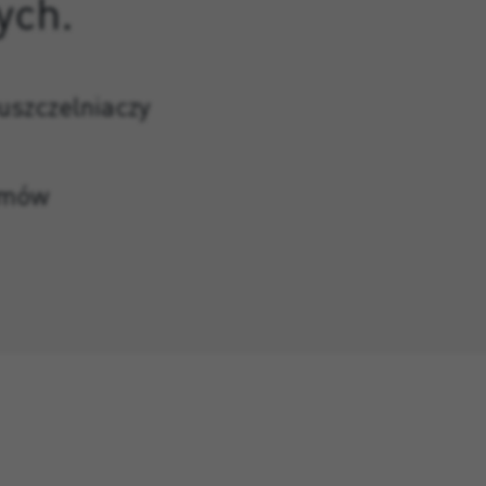
ych.
uszczelniaczy
zmów