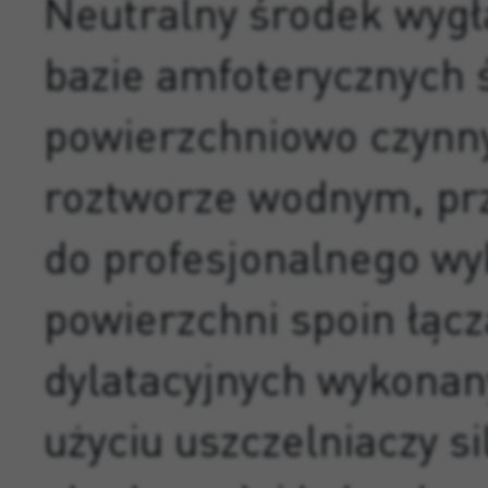
Neutralny środek wygł
bazie amfoterycznych
powierzchniowo czynn
roztworze wodnym, pr
do profesjonalnego wy
powierzchni spoin łącz
dylatacyjnych wykonan
użyciu uszczelniaczy s