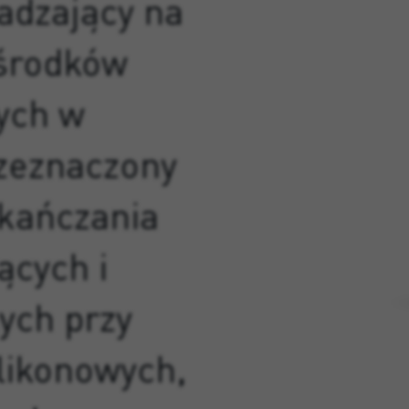
adzający na
 środków
ych w
zeznaczony
kańczania
ących i
ych przy
ilikonowych,