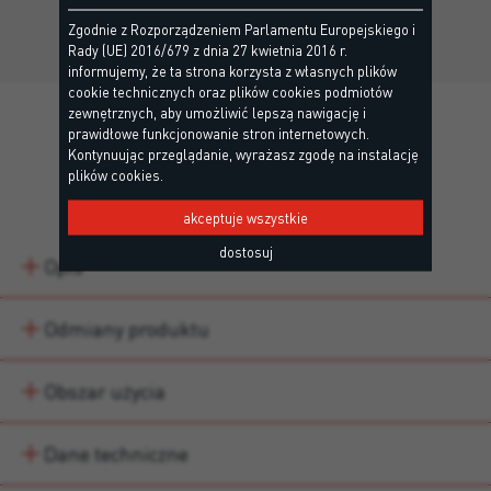
Zgodnie z Rozporządzeniem Parlamentu Europejskiego i
Rady (UE) 2016/679 z dnia 27 kwietnia 2016 r.
informujemy, że ta strona korzysta z własnych plików
cookie technicznych oraz plików cookies podmiotów
zewnętrznych, aby umożliwić lepszą nawigację i
prawidłowe funkcjonowanie stron internetowych.
Kontynuując przeglądanie, wyrażasz zgodę na instalację
plików cookies.
Szczegóły
akceptuje wszystkie
dostosuj
Opis
Odmiany produktu
Obszar użycia
Dane techniczne