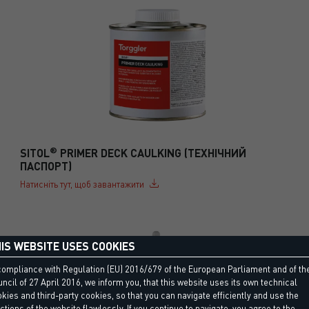
®
SITOL
PRIMER DECK CAULKING (ТЕХНІЧНИЙ
ПАСПОРТ)
Натисніть тут, щоб завантажити
IS WEBSITE USES COOKIES
compliance with Regulation (EU) 2016/679 of the European Parliament and of th
ncil of 27 April 2016, we inform you, that this website uses its own technical
kies and third-party cookies, so that you can navigate efficiently and use the
ctions of the website flawlessly. If you continue to navigate, you agree to the