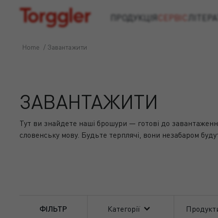
Torggler
ПРОДУКЦІЯ
СЕРВІС
ЛІТЕРА
Home
/
Завантажити
ЗАВАНТАЖИТИ
Тут ви знайдете наші брошури — готові до завантажен
словенську мову. Будьте терплячі, вони незабаром буду
ФІЛЬТР
Категорії
Продукт