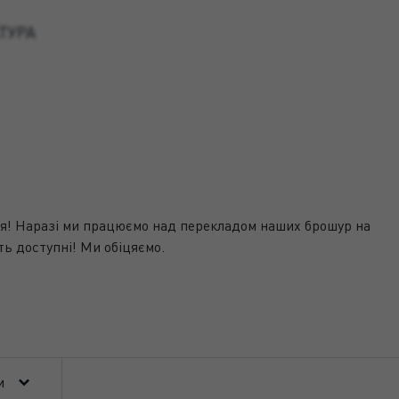
ТУРА
ня! Наразі ми працюємо над перекладом наших брошур на
ть доступні! Ми обіцяємо.
и