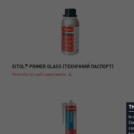
®
SITOL
PRIMER GLASS (ТЕХНІЧНИЙ ПАСПОРТ)
Натисніть тут, щоб завантажити
TH
In 
Cou
coo
fun