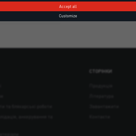
Accept all
Customize
СТОРІНКИ
ї
Продукція
ни
Література
ти та бляхарські роботи
Завантажити
лідація, анкерування та
Контакти
матеріали