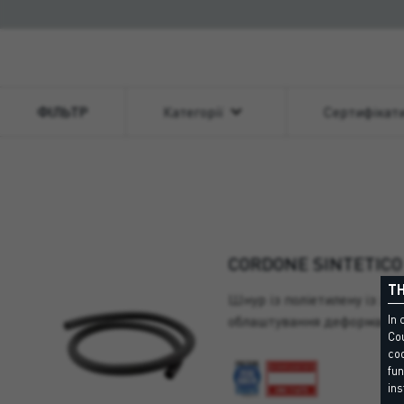
ФІЛЬТР
Категорії
Сертифікат
CORDONE SINTETIC
TH
Шнур із поліетилену із за
облаштування деформацій
In 
Cou
coo
fun
ins