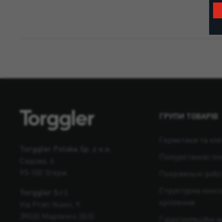
ГРУПИ ТОВАРІВ
Герметики та кле
Torggler Polska Sp. z o.o.
Поліуретанові пі
Садова, 6
95-100 Згерж
Покрівельні робо
Структурна консо
Torggler S.r.l.
кріплення
Via Prati Nuovi, 9
39020 Марленго (БЗ)
Гідроізоляційні 