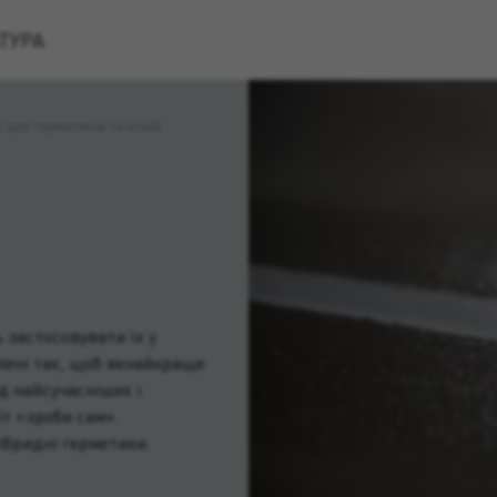
ТУРА
для герметиків та клеїв
 застосовувати їх у
лені так, щоб якнайкраще
д найсучасніших і
т «зроби сам».
ібридні герметики.