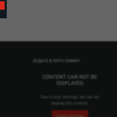
БУДЬТЕ В КУРСІ НОВИН!
CONTENT CAN NOT BE
DISPLAYED
Due to your settings, we can not
display this content.
Cookie settings