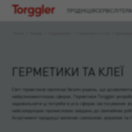
Torggler
ПРОДУКЦІЯ
СЕРВІС
ЛІТЕРА
Home
/
Товари
/
Будівництво
/
Герметики та клеї
/
Приладдя 
ГЕРМЕТИКИ ТА КЛЕЇ
Світ герметиків пропонує безліч рішень, що дозволяють
найрізноманітніших сферах. Герметики Torggler розроб
задовольняти ці потреби в усіх сферах застосування: ві
найскладніших промислових завдань до звичайних робі
Асортимент продукції включає силіконові, акрилові та г