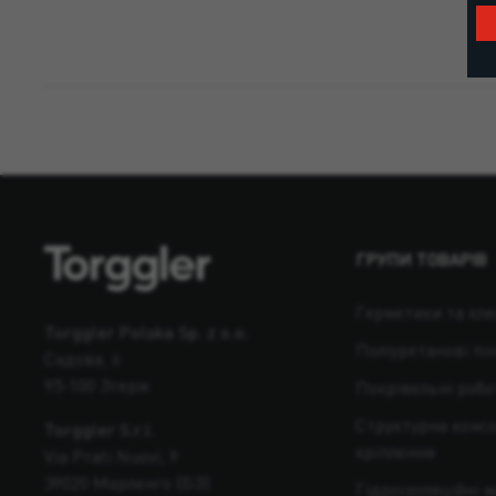
ГРУПИ ТОВАРІВ
Герметики та кле
Torggler Polska Sp. z o.o.
Поліуретанові пі
Садова, 6
95-100 Згерж
Покрівельні робо
Структурна консо
Torggler S.r.l.
кріплення
Via Prati Nuovi, 9
39020 Марленго (БЗ)
Гідроізоляційні 