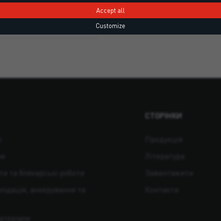
Accept all
Customize
СТОРІНКИ
ї
Продукція
ни
Література
ти та бляхарські роботи
Завантажити
лідація, анкерування та
Контакти
матеріали