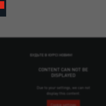
БУДЬТЕ В КУРСІ НОВИН!
CONTENT CAN NOT BE
DISPLAYED
Due to your settings, we can not
display this content.
Cookie settings