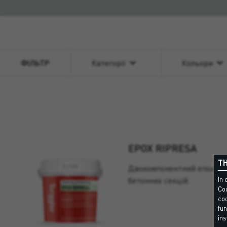
ФІЛЬТР
Категорії
Кольори
EPOX RIPRESA
TH
Двокомпонентний епоксид
бетонних секцій.
In 
Cou
coo
fun
ins