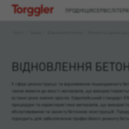
Torggler
ПРОДУКЦІЯ
СЕРВІС
ЛІТЕРА
Home
/
Товари
/
Відновлення бетону
/
Зйомки на одному дих
ВІДНОВЛЕННЯ БЕТО
У сфері реконструкції та відновлення пошкодженого бет
також вимоги до якості матеріалів, що використовуютьс
останні роки значно зросли. Європейський стандарт E
процедури та характеристики матеріалів, що використ
обслуговування та захисту бетонних конструкцій. Проду
підходить для забезпечення професійного ремонту бето