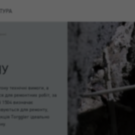
ТУРА
анні
НУ
ону технічні вимоги, а
я для ремонтних робіт, за
N 1504 визначає
овуються для ремонту,
кція Torggler ідеально
ну.