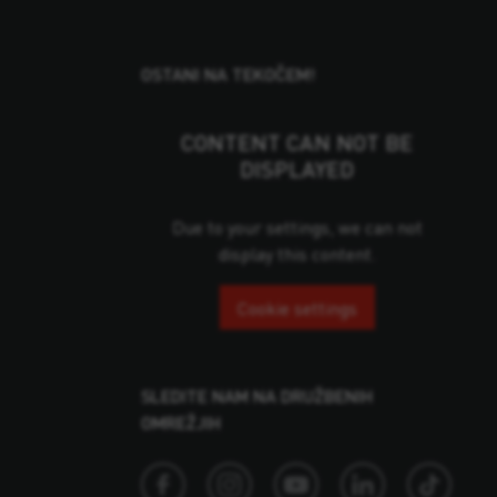
OSTANI NA TEKOČEM!
CONTENT CAN NOT BE
DISPLAYED
Due to your settings, we can not
display this content.
Cookie settings
SLEDITE NAM NA DRUŽBENIH
OMREŽJIH