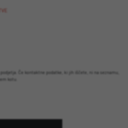
TVE
djetja. Če kontaktne podatke, ki jih iščete, ni na seznamu,
nem kotu.