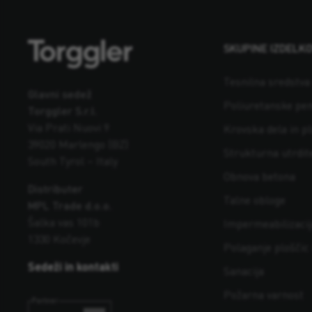
SKUPINE IZDELK
Tesnilna sredstva 
Glavni sedež
Poliuretanske pe
Torggler S.r.l.
Via Prati Nuovi 9
Krovska dela in p
39020 Marlengo (BZ)
Strukturna utrdite
South Tyrol – Italy
Obnova betona
Distributer
Talne obloge
MPL Trade d.o.o.
Šalka vas 101b
Impermeabilizacij
1330 Kočevje
Polaganje ploščic
Sedeži in kontakti
Sanacija
Požarna varnost