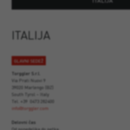
ITALIJA
ITALIJA
GLAVNI SEDEŽ
Torggler S.r.l.
Via Prati Nuovi 9
39020 Marlengo (BZ)
South Tyrol – Italy
Tel. +39 0473 282400
info@torggler.com
Delovni čas
Od ponedeljka do petka: