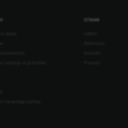
OV
STRANI
in lepila
Izdelki
ne
Reference
ločevinarstvo
Kontakt
v, sidranje in pritrditev
Prenosi
a
 in naravnega kamna