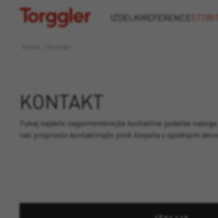
Torggler
IZDELKI
REFERENCE
STORI
Home
/
Kontakt
KONTAKT
Tukaj najdete najpomembnejše kontaktne podatke našega po
nas preprosto kontaktirajte prek klepeta v spodnjem des