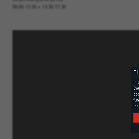
08:00-12:00 + 13:30-17:30
TH
In 
Cou
coo
fun
ins