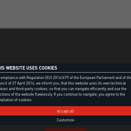
IS WEBSITE USES COOKIES
compliance with Regulation (EU) 2016/679 of the European Parliament and of th
ncil of 27 April 2016, we inform you, that this website uses its own technical
kies and third-party cookies, so that you can navigate efficiently and use the
ctions of the website flawlessly. If you continue to navigate, you agree to the
tallation of cookies.
CONTENT CAN NOT BE DISPLAYED
Accept all
Due to your settings, we can not display this content.
Customize