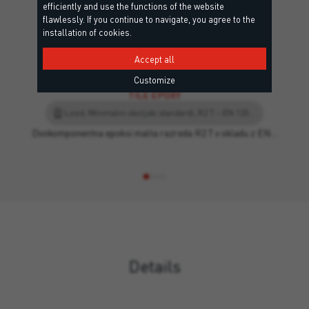
efficiently and use the functions of the website
flawlessly. If you continue to navigate, you agree to the
installation of cookies.
Accept all
Customize
+2
TILE EPOXY
Leed, Minimalni okoljski standardi, R2 T – EN 12004, RG – EN 13888, EC1 Plus
Dvokomponentna epoksi malta razreda R2 T v skladu z EN…
Details