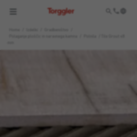
Torggler
Home
/
Izdelki
/
Gradbeništvo
/
Polaganje ploščic in naravnega kamna
/
Polnila
/
Tile Grout ≤8
mm