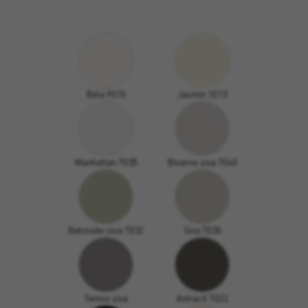
Bela 9010
Jasmin 1013
Manhattan 7035
Biserno siva 7040
Betonsko siva 7032
Siva 7030
Temno siva
Antracit 7022