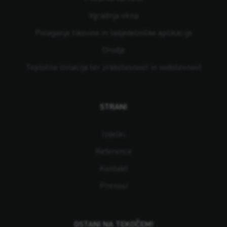
Vgradnja okna
Polaganje tikovine in ladjedelniške aplikacije
Orodje
Toplotna izolacija ter zrakotesnost in vodotesnost
STRANI
Izdelki
Reference
Kontakt
Prenosi
OSTANI NA TEKOČEM!