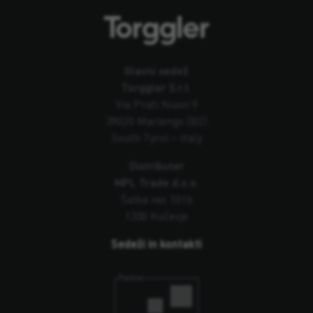
Glavni sedež
Torggler S.r.l.
Via Prati Nuovi 9
39020 Marlengo (BZ)
South Tyrol – Italy
Distributer
MPL Trade d.o.o.
Šalka vas 101b
1330 Kočevje
Sedeži in kontakti