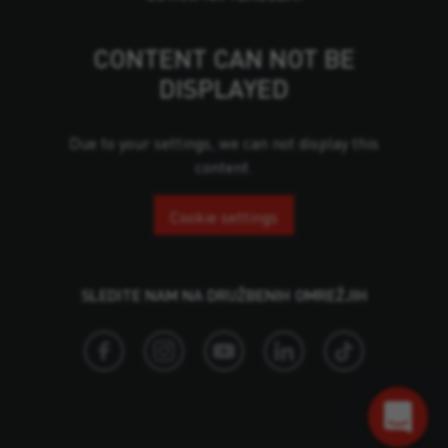
CONTENT CAN NOT BE
DISPLAYED
Due to your settings, we can not display this
content.
Cookie settings
SLEDITE NAM NA DRUŽBENIH OMREŽJIH