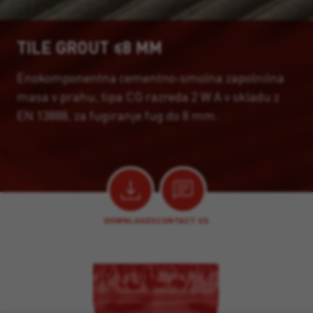
TILE GROUT ≤8 MM
Enokomponentna cementno-smolna zapolnilna
masa v prahu, tipa CG razreda 2 W A v skladu z
EN 13888, za fugiranje fug do 8 mm.
DOWNLOADS
CONTACT US