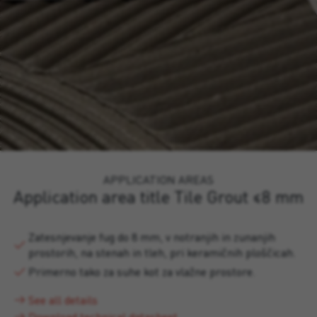
APPLICATION AREAS
Application area title Tile Grout ≤8 mm
Zatesnjevanje fug do 8 mm, v notranjih in zunanjih
prostorih, na stenah in tleh, pri keramičnih ploščicah.
Primerno tako za suhe kot za vlažne prostore.
See all details