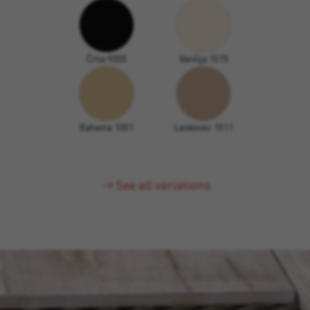
Črna 9005
Vanilija 1015
Bahama 1001
Leskovec 1011
See all variations