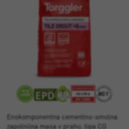
Enokomponentna cementno-smolna
zapolnilna masa v prahu, tipa CG