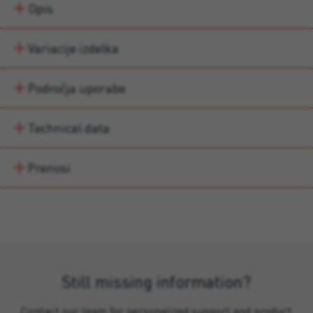
Opis
Variacije izdelka
Področja uporabe
Technical data
Prenosi
Still missing information?
Contact our team for personalized support and product