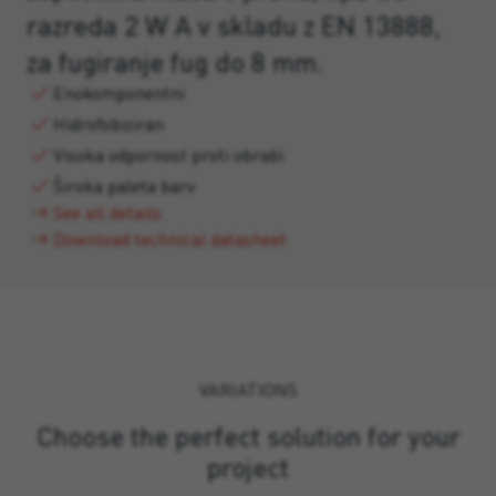
razreda 2 W A v skladu z EN 13888,
za fugiranje fug do 8 mm.
Enokomponentni
Hidrofobiziran
Visoka odpornost proti obrabi
Široka paleta barv
See all details
Download technical datasheet
VARIATIONS
Choose the perfect solution for your
project