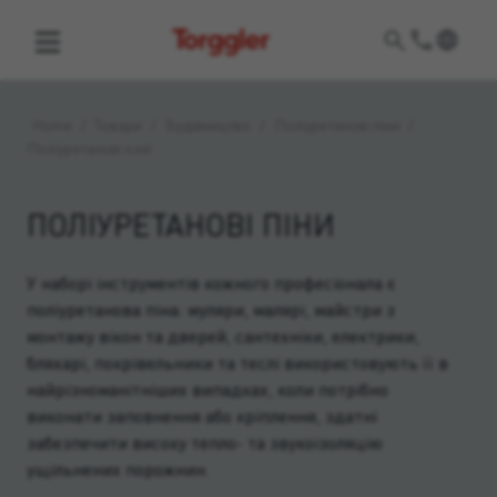
Torggler
Home
/
Товари
/
Будівництво
/
Поліуретанові піни
/
Поліуретанові клеї
ПОЛІУРЕТАНОВІ ПІНИ
У наборі інструментів кожного професіонала є
поліуретанова піна: муляри, малярі, майстри з
монтажу вікон та дверей, сантехніки, електрики,
бляхарі, покрівельники та теслі використовують її в
найрізноманітніших випадках, коли потрібно
виконати заповнення або кріплення, здатні
забезпечити високу тепло- та звукоізоляцію
ущільнених порожнин.