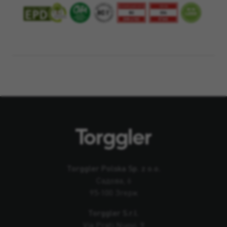
Torggler Polska Sp. z o.o.
Садова, 6
95-100 Згерж
Torggler S.r.l.
Via Prati Nuovi, 9