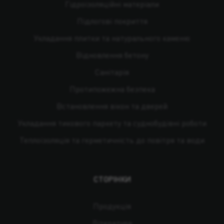
Гідроізоляційні матеріали
Підлогові покриття
Укладання плитки та натурального каменю
Відновлення бетону
Санітарія
Протипожежна безпека
Встановлення вікон та дверей
Укладання тикового паркету та суднобудівні роботи
Теплоізоляція та герметичність до повітря та води
СТОРІНКИ
Продукція
Література