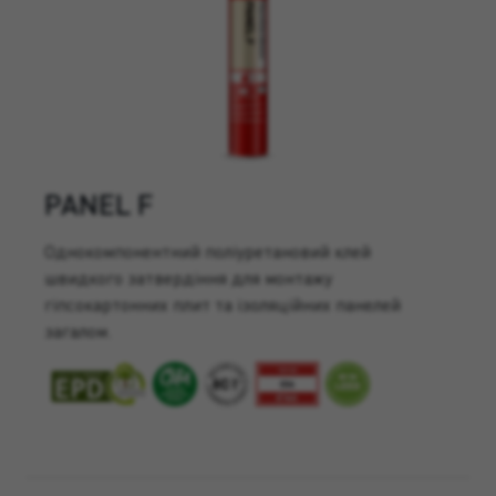
PANEL F
Однокомпонентний поліуретановий клей
швидкого затвердіння для монтажу
гіпсокартонних плит та ізоляційних панелей
загалом.