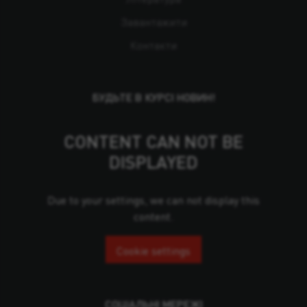
Завантажити
Контакти
БУДЬТЕ В КУРСІ НОВИН!
CONTENT CAN NOT BE
DISPLAYED
Due to your settings, we can not display this
content.
Cookie settings
СОЦІАЛЬНІ МЕРЕЖІ