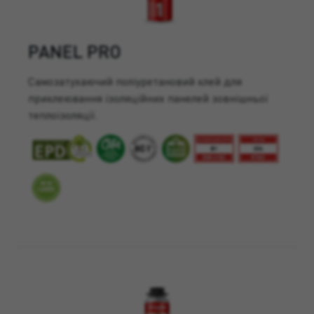
PANEL PRO
Самозатухаючий поліуретановий клей для
приклеювання ізоляційних панелей зовнішньої
теплоізоляції.