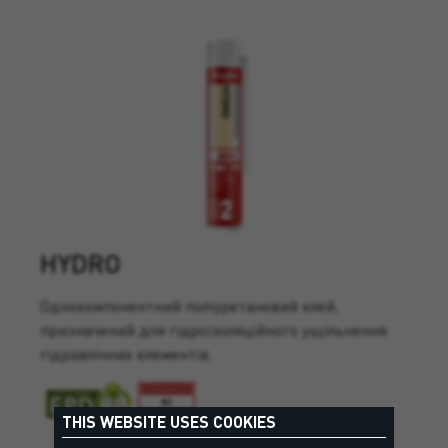
HYDRO
Однокомпонентний поліуретановий клей,
призначений для гідроізоляційного ущільнення
гідравлічних елементів.
THIS WEBSITE USES COOKIES