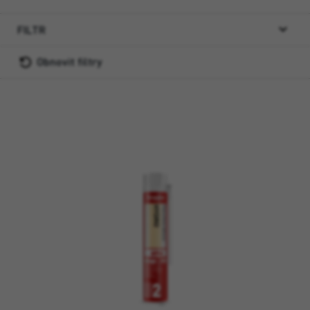
FILTR
Obnovit filtry