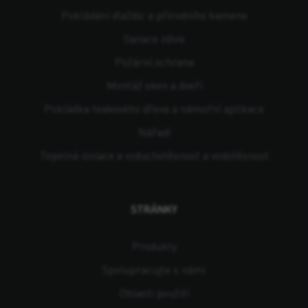
Pokládání dlaždic a přírodního kamene
Sanace zdiva
Požární ochrana
Montáž oken a dveří
Pokládka teakového dřeva a námořní aplikace
Nářadí
Tepelná izolace a vzduchotěsnost a vodotěsnost
STRÁNKY
Produkty
Spolupracujte s námi
Oblasti použití