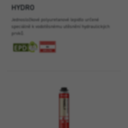
HYDRO
Jednosložkové polyuretanové lepidlo určené
speciálně k vodotěsnému utěsnění hydraulických
prvků.