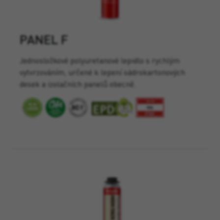
PANEL F
Jednosložkové polyuretanové lepidlo s rychlým
vytvrzováním, určené k lepení sádrokartonových
desek a izolačních panelů obecně.