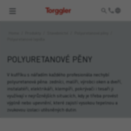
Torggler
Home
/
Produkty
/
Stavebnictví
/
Polyuretanové pěny
/
Polyuretanové lepidla
POLYURETANOVÉ PĚNY
V kufříku s nářadím každého profesionála nechybí
polyuretanová pěna: zedníci, malíři, výrobci oken a dveří,
instalatéři, elektrikáři, klempíři, pokrývači i tesaři ji
využívají v nejrůznějších situacích, kdy je třeba provést
výplně nebo upevnění, které zajistí vysokou tepelnou a
zvukovou izolaci utěsněných dutin.