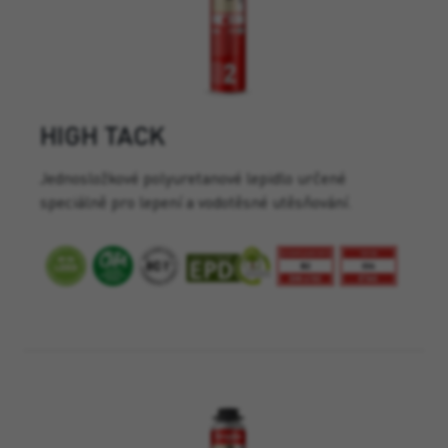
HIGH TACK
Jednosložkové polyuretanové lepidlo určené
speciálně pro lepení a vodotěsné utěsňování.