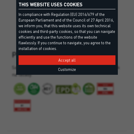
THIS WEBSITE USES COOKIES
In compliance with Regulation (EU) 2016/679 of the
European Parliament and of the Council of 27 April 2016,
we inform you, that this website uses its own technical
cookies and third-party cookies, so that you can navigate
efficiently and use the functions of the website
flawlessly. If you continue to navigate, you agree to the
installation of cookies.
PANEL PRO
Accept all
Samozhášivá PU lepidla pro lepení izolačních desek
Customize
na fasády.