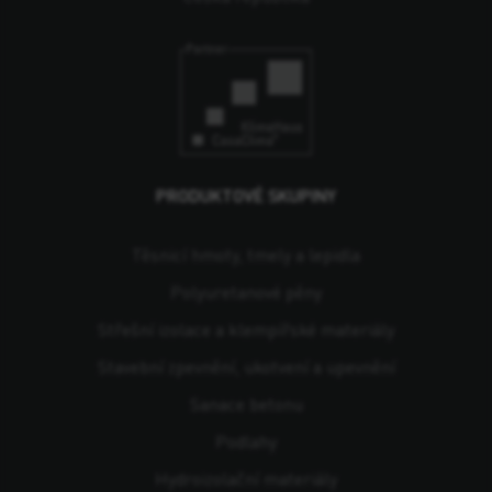
PRODUKTOVÉ SKUPINY
Těsnicí hmoty, tmely a lepidla
Polyuretanové pěny
Střešní izolace a klempířské materiály
Stavební zpevnění, ukotvení a upevnění
Sanace betonu
Podlahy
Hydroizolační materiály