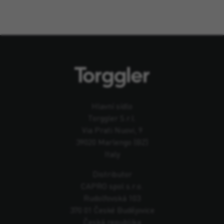
Hlavní sídlo
Torggler S.r.l.
Via Prati Nuovi, 9
39020 Marlengo (BZ)
Italy
Distributor
CAPRO spol s.r.o.
Rudolfovská 103
370 01 České Budějovice
Česká republika