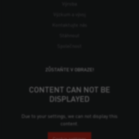
Výroba
Výzkum a vývoj
Kontaktujte nás
Stáhnout
Společnost
ZŮSTAŇTE V OBRAZE!
CONTENT CAN NOT BE
DISPLAYED
Due to your settings, we can not display this
content.
Cookie settings