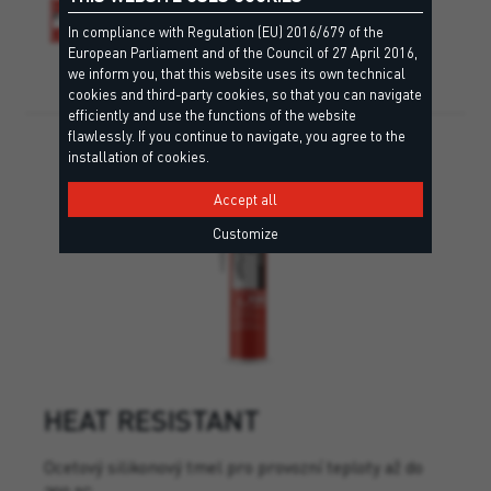
In compliance with Regulation (EU) 2016/679 of the
European Parliament and of the Council of 27 April 2016,
we inform you, that this website uses its own technical
cookies and third-party cookies, so that you can navigate
efficiently and use the functions of the website
flawlessly. If you continue to navigate, you agree to the
installation of cookies.
Accept all
Customize
HEAT RESISTANT
Ocetový silikonový tmel pro provozní teploty až do