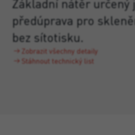
Základní nátěr určený 
předúprava pro skleně
bez sítotisku.
Zobrazit všechny detaily
Stáhnout technický list