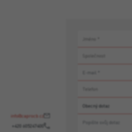
info@caprocb.cz
+420 605247400