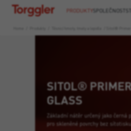
Torggler
PRODUKTY
SPOLEČNOST
S
Home
/
Produkty
/
Těsnicí hmoty, tmely a lepidla
/
Sitol® Primer
SITOL® PRIME
GLASS
Základní nátěr určený jako černá 
pro skleněné povrchy bez sítotisku