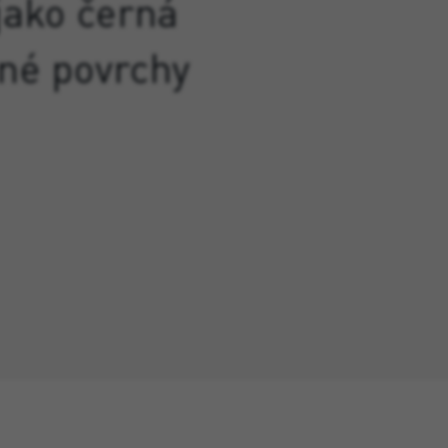
jako černá
né povrchy