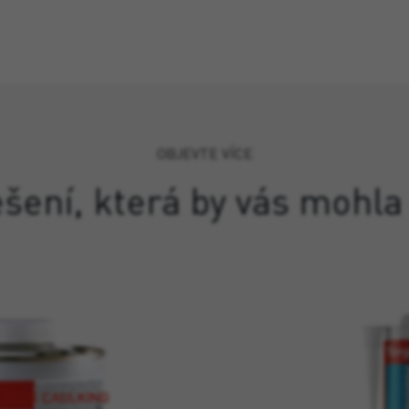
OBJEVTE VÍCE
ešení, která by vás mohla
 DECK CAULKING