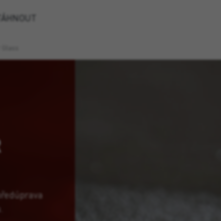
TÁHNOUT
 Glass
R
předúprava
.