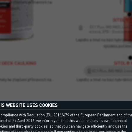
mely ke zlepšení přilnavosti na
podkladech.
SITOL® 
EC1 Plus, IMO MED, Leed,
kritéria, EPD – Environmen
Lepidlo a tmel na bázi hybridníc
vysokou počátečn
R DECK CAULKING
SITOL® 
mely ke zlepšení přilnavosti na…
Lepidlo a tmel na bázi hybridní
IS WEBSITE USES COOKIES
compliance with Regulation (EU) 2016/679 of the European Parliament and of th
ncil of 27 April 2016, we inform you, that this website uses its own technical
kies and third-party cookies, so that you can navigate efficiently and use the
ctions of the website flawlessly. If you continue to navigate, you agree to the