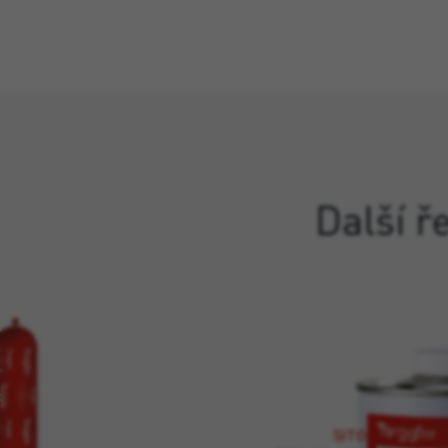
Další ř
SITOL® PRIMER