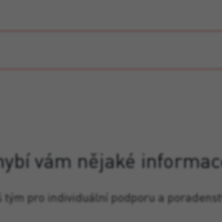
hybí vám nějaké informac
š tým pro individuální podporu a poradenst