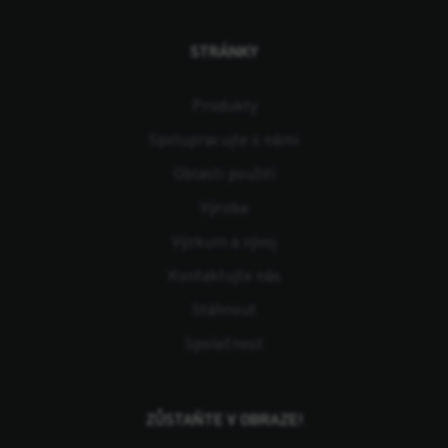
STRÁNKY
Produkty
Spolupracujte s námi
Oblasti použití
Výroba
Výzkum a vývoj
Kontaktujte nás
Stáhnout
Společnost
ZŮSTAŇTE V OBRAZE!