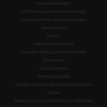
Polyuretanové pěny
Střešní izolace a klempířské materiály
Stavební zpevnění, ukotvení a upevnění
Sanace betonu
Podlahy
Hydroizolační materiály
Pokládání dlaždic a přírodního kamene
Sanace zdiva
Požární ochrana
Montáž oken a dveří
Pokládka teakového dřeva a námořní aplikace
Nářadí
Tepelná izolace a vzduchotěsnost a vodotěsnost