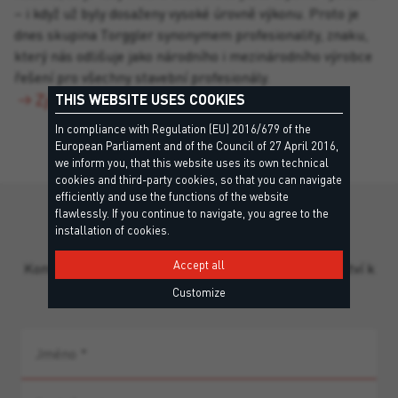
– i když už byly dosaženy vysoké úrovně výkonu. Proto je
dnes skupina Torggler synonymem profesionality, znaku,
který nás odlišuje jako národního i mezinárodního výrobce
řešení pro všechny stavební profesionály.
Zjistit více
THIS WEBSITE USES COOKIES
In compliance with Regulation (EU) 2016/679 of the
European Parliament and of the Council of 27 April 2016,
we inform you, that this website uses its own technical
cookies and third-party cookies, so that you can navigate
efficiently and use the functions of the website
flawlessly. If you continue to navigate, you agree to the
Jsme tu pro vás
installation of cookies.
Accept all
Kontaktujte náš tým pro osobní podporu a poradenství k
produktům.
Customize