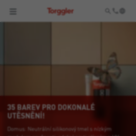
Torggler
35 BAREV PRO DOKONALÉ
UTĚSNĚNÍ!
Domus: Neutrální silikonový tmel s nízkým