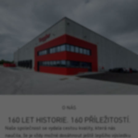
O NÁS
160 LET HISTORIE. 160 PŘÍLEŽITOSTÍ.
Naše společnost se vydala cestou kvality, která nás
naučila, že je vždy možné dosáhnout ještě lepšího výsledku