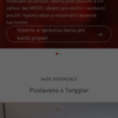
modulem pružnosti: odolný proti plísním a UV
záření, bez MEKO, ideální pro vnitřní i venkovní
použití. Vysoký výkon a maximální barevná
harmonie.
Vyberte si správnou barvu pro
každý projekt.
NAŠE REFERENCE
Postaveno s Torggler