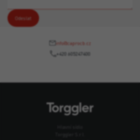
info@caprocb.cz
+420 605247400
Hlavní sídlo
Torggler S.r.l.