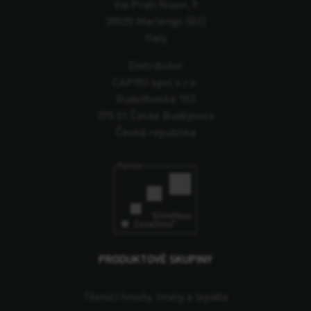
Via Prati Nuovi, 9
39020 Marlengo (BZ)
Italy
Distributor
CAPRO spol s.r.o.
Rudolfovská 103
370 01 České Budějovice
Česká republika
PRODUKTOVÉ SKUPINY
Těsnicí hmoty, tmely a lepidla