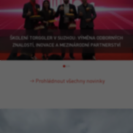
ŠKOLENÍ TORGGLER V SUZHOU: VÝMĚNA ODBORNÝCH
ZNALOSTÍ, INOVACE A MEZINÁRODNÍ PARTNERSTVÍ
Prohlédnout všechny novinky