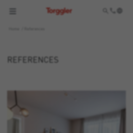
Torggler
Home
/
References
REFERENCES