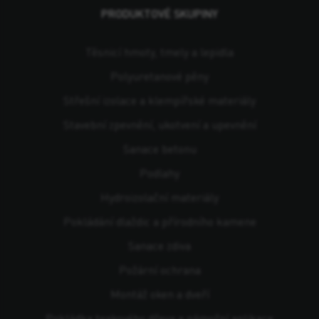
PRODUKTOVÉ SKUPINY
Těsnicí hmoty, tmely a lepidla
Polyuretanové pěny
Střešní izolace a klempířské materiály
Stavební zpevnění, ukotvení a upevnění
Sanace betonu
Podlahy
Hydroizolační materiály
Pokládání dlaždic a přírodního kamene
Sanace zdiva
Požární ochrana
Montáž oken a dveří
Pokládka teakového dřeva a námořní aplikace