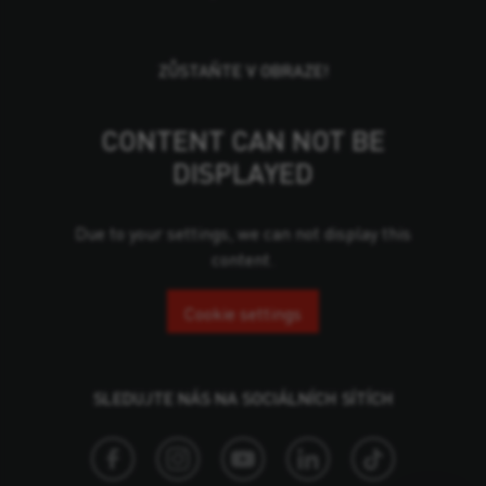
ZŮSTAŇTE V OBRAZE!
CONTENT CAN NOT BE
DISPLAYED
Due to your settings, we can not display this
content.
Cookie settings
SLEDUJTE NÁS NA SOCIÁLNÍCH SÍTÍCH