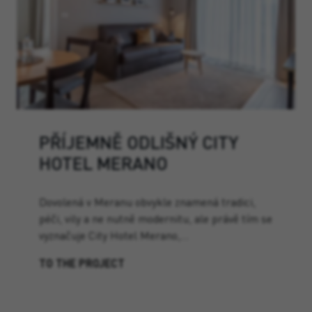
PŘÍJEMNĚ ODLIŠNÝ CITY
HOTEL MERANO
Dovolená v Meranu obvykle znamená tradici,
péči, vily a ne nutně modernitu, ale právě tím se
vyznačuje City Hotel Merano,…
TO THE PROJECT