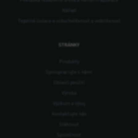
Nářadí
Tepelná izolace a vzduchotěsnost a vodotěsnost
STRÁNKY
Produkty
Spolupracujte s námi
Oblasti použití
Výroba
Výzkum a vývoj
Kontaktujte nás
Stáhnout
Společnost