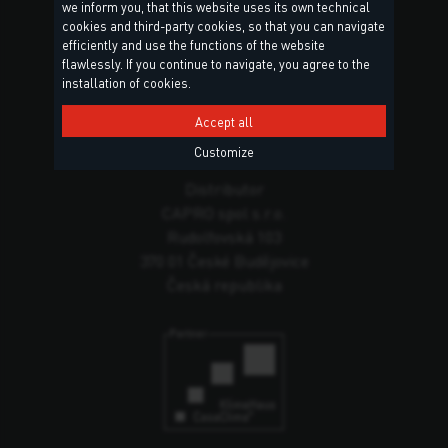
we inform you, that this website uses its own technical
cookies and third-party cookies, so that you can navigate
efficiently and use the functions of the website
Hlavní sídlo
flawlessly. If you continue to navigate, you agree to the
Torggler S.r.l.
installation of cookies.
Via Prati Nuovi, 9
Accept all
39020 Marlengo (BZ)
Italy
Customize
Distributor
CAPRO spol s.r.o.
Rudolfovská 103
370 01 České Budějovice
Česká republika