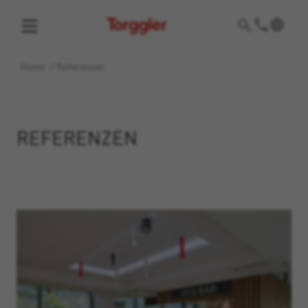
Torggler
Home
/
Referenzen
REFERENZEN