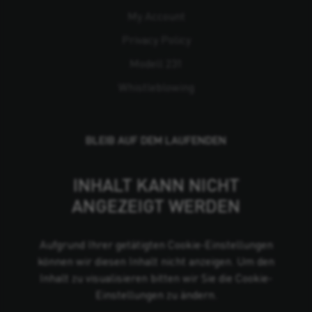
My Account
Privacy Policy
Modell 231
Whistleblowing
BLEIB AUF DEM LAUFENDEN
INHALT KANN NICHT
ANGEZEIGT WERDEN
Aufgrund Ihrer getätigten Cookie-Einstellungen
können wir diesen Inhalt nicht anzeigen. Um den
Inhalt zu visualisieren bitten wir Sie die Cookie-
Einstellungen zu ändern.