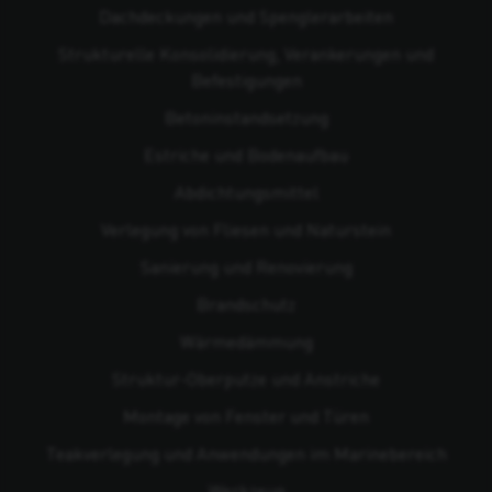
Dachdeckungen und Spenglerarbeiten
Strukturelle Konsolidierung, Verankerungen und
Befestigungen
Beton­instandsetzung
Estriche und Bodenaufbau
Abdichtungsmittel
Verlegung von Fliesen und Naturstein
Sanierung und Renovierung
Brandschutz
Wärmedämmung
Struktur-Oberputze und Anstriche
Montage von Fenster und Türen
Teakverlegung und Anwendungen im Marinebereich
Werkzeug