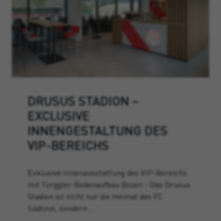
DRUSUS STADION –
EXCLUSIVE
INNENGESTALTUNG DES
VIP-BEREICHS
Exklusive Innenausstattung des VIP-Bereichs
mit Torggler-Bodenaufbau Bozen - Das Drusus
Stadion ist nicht nur die Heimat des FC
Südtirol, sondern…