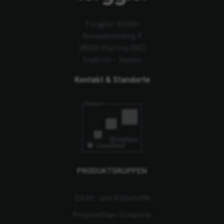
Torggler GmbH
Neuwiesenweg 9
39020 Marling (BZ)
Südtirol – Italien
Kontakt & Standorte
PRODUKTGRUPPEN
Dicht- und Klebstoffe
Polyurethan-Schäume