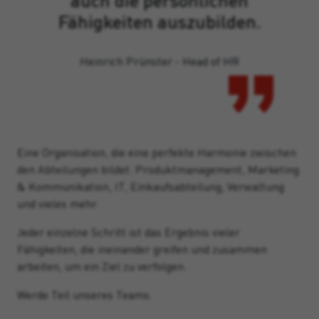
Fähigkeiten auszubilden.
Heinrich Prünster - Head of HR
Eine Organisation, die eine perfekte Harmonie zwischen
den Abteilungen bildet: Produktmanagement, Marketing
& Kommunikation, IT, Einkaufsabteilung, Verwaltung
und vieles mehr.
Jeder einzelne Schritt ist das Ergebnis vieler
Fähigkeiten, die ineinander greifen und zusammen
arbeiten, um ein Ziel zu verfolgen.
Werde Teil unseres Teams.