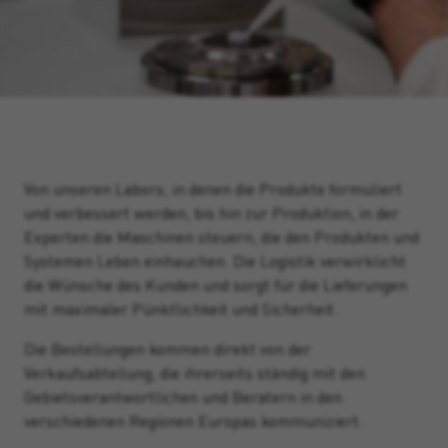
Von unseren Labors, in denen die Produkte formuliert
und verbessert werden, bis hin zur Produktion, in der
Experten die Maschinen steuern, die den Produkten und
Systemen Leben einhauchen. Die Logistik verwirklicht
die Wünsche des Kunden und sorgt für die Lieferungen
mit maximaler Pünktlichkeit und Sicherheit.
Die Bestellungen kommen direkt von der
Verkaufsabteilung, die ihrerseits ständig mit den
Gebietsverantwortlichen und Beratern in den
verschiedenen Regionen Europas kommuniziert.