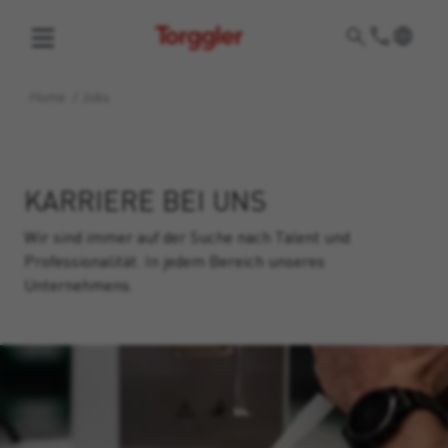
Torggler
Home
/
Jobs
KARRIERE BEI UNS
Wir sind immer auf der Suche nach Talent und
Professionalität. In jedem Bereich unseres
Unternehmens.