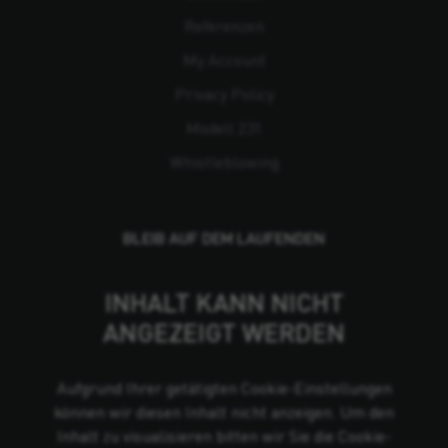
Referenzen
My Account
Privacy Policy
Modell 231
Whistleblowing
BLEIB AUF DEM LAUFENDEN
INHALT KANN NICHT
ANGEZEIGT WERDEN
Aufgrund Ihrer getätigten Cookie-Einstellungen
können wir diesen Inhalt nicht anzeigen. Um den
Inhalt zu visualisieren bitten wir Sie die Cookie-