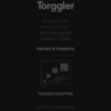
Torggler GmbH
Neuwiesenweg 9
39020 Marling (BZ)
Südtirol – Italien
Kontakt & Standorte
PRODUKTGRUPPEN
Dicht- und Klebstoffe