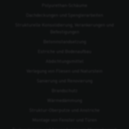
Polyurethan-Schäume
Dachdeckungen und Spenglerarbeiten
Strukturelle Konsolidierung, Verankerungen und
Befestigungen
Beton­instandsetzung
Estriche und Bodenaufbau
Abdichtungsmittel
Verlegung von Fliesen und Naturstein
Sanierung und Renovierung
Brandschutz
Wärmedämmung
Struktur-Oberputze und Anstriche
Montage von Fenster und Türen