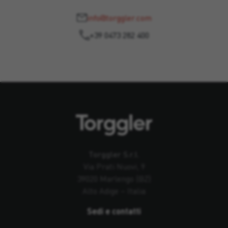
info@torggler.com
+39 0473 282 400
Torggler S.r.l.
Via Prati Nuovi, 9
39020 Marlengo (BZ)
Alto Adige – Italia
Sedi e contatti