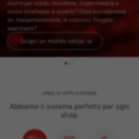
diamo per solido, resistente, impermeabile e
sicuro smettesse di esserlo? Cosa succederebbe
se, inaspettatamente, le soluzioni Torggler
sparissero?
Scopri un mondo senza
AREE DI APPLICAZIONE
Abbiamo il sistema perfetto per ogni
sfida.