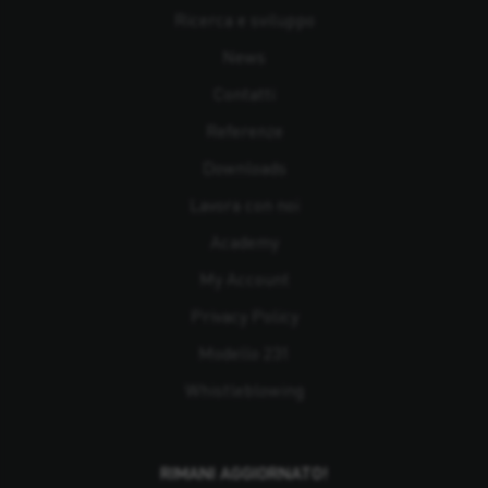
Ricerca e sviluppo
News
Contatti
Referenze
Downloads
Lavora con noi
Academy
My Account
Privacy Policy
Modello 231
Whistleblowing
RIMANI AGGIORNATO!