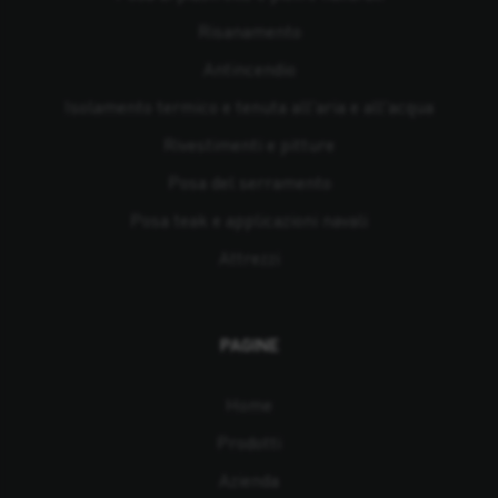
Risanamento
Antincendio
Isolamento termico e tenuta all'aria e all'acqua
Rivestimenti e pitture
Posa del serramento
Posa teak e applicazioni navali
Attrezzi
PAGINE
Home
Prodotti
Azienda