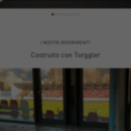
Torggler sono formulati per soddisfare al meglio queste
esigenze in tutte le applicazioni: dalle più tecnologiche e
avanzate dell’industria, alle più comuni del fai da te. La
gamma prodotti include sigillanti siliconici, acrilici e
ibridi.
I NOSTRI RIFERIMENTI
Costruito con Torggler