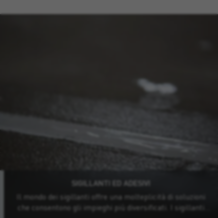
POSA SERRAMENTO INTERNO
IMBARCAZIONE
Esplora tutte le soluzioni nautica
Esplora tutte le soluzioni serramento
SIGILLANTI ED ADESIVI
Il mondo dei sigillanti offre una molteplicità di soluzioni
che consentono gli impieghi più diversificati. I sigillanti