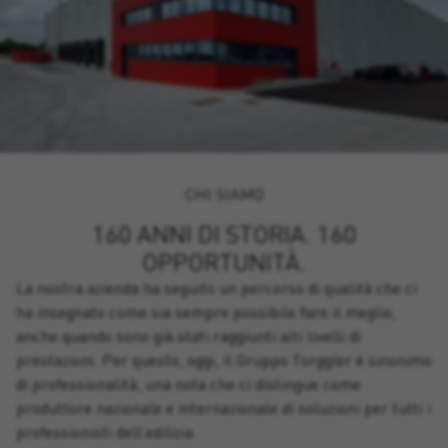
CHI SIAMO
160 ANNI DI STORIA. 160
OPPORTUNITÀ.
La nostra azienda ha seguito un percorso di qualità che ci
ha insegnato come sia sempre possibile fare il meglio,
anche quando sono già stati raggiunti alti livelli di
prestazioni. Per questo, oggi, il Gruppo Torggler è sinonimo
di professionalità, una nota che ci distingue come
produttore nazionale e internazionale di soluzioni per tutti i
professionisti dell’edilizia.