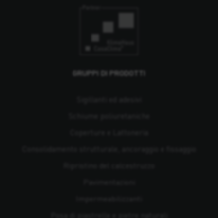
GRUPPI DI PRODOTTI
Sigillanti ed adesivi
Schiume poliuretaniche
Coperture e Lattoneria
Consolidamento strutturale, ancoraggio e fissaggio
Ripristino del calcestruzzo
Pavimentazioni
Impermeabilizzanti
Posa di piastrelle e pietre naturali