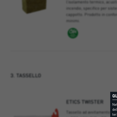
l’isolamento termico, acusti
incendio, specifico per sist
cappotto. Prodotto in confor
minimi.
3. TASSELLO
QU
ETICS TWISTER
Nel
del
Tassello ad avvitamento univ
ter