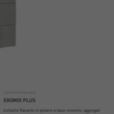
Soluzione alternativa
EKOMIX PLUS
Collante Rasante in polvere a base cemento, aggregati