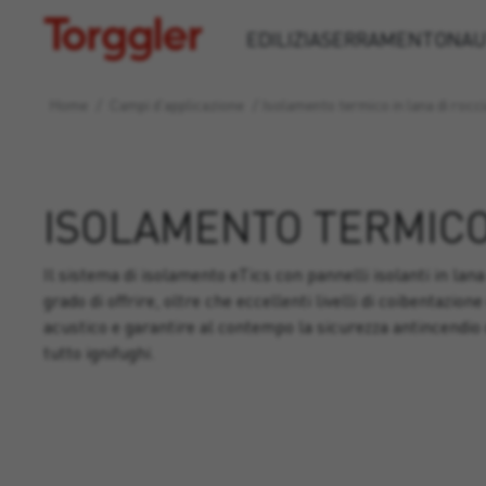
Torggler
EDILIZIA
SERRAMENTO
NAU
Home
/
Campi d’applicazione
/
Isolamento termico in lana di rocc
ISOLAMENTO TERMICO 
Il sistema di isolamento eTics con pannelli isolanti in lana
grado di offrire, oltre che eccellenti livelli di coibentazi
acustico e garantire al contempo la sicurezza antincendio de
tutto ignifughi.