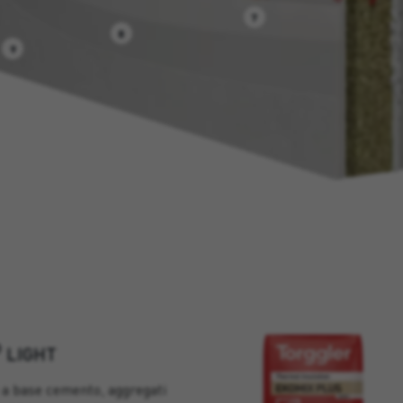
7
8
9
®
LIGHT
 a base cemento, aggregati