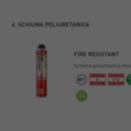
4. SCHIUMA POLIURETANICA
FIRE RESISTANT
Schiuma poliuretanica resis