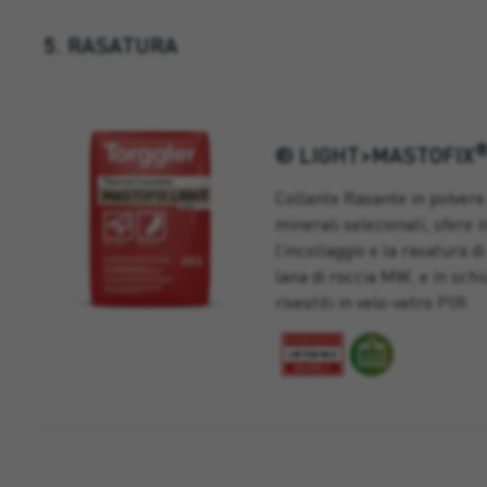
5. RASATURA
® LIGHT>MASTOFIX
Collante Rasante in polvere
minerali selezionati, sfere i
l’incollaggio e la rasatura d
lana di roccia MW, e in sch
rivestiti in velo-vetro PIR.