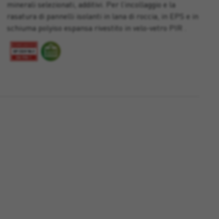
minerali selezionati, additivi. Per l’incollaggio e la
rasatura di pannelli isolanti in lana di roccia, in EPS e in
schiuma polyiso espansa rivestito in velo-vetro PIR .