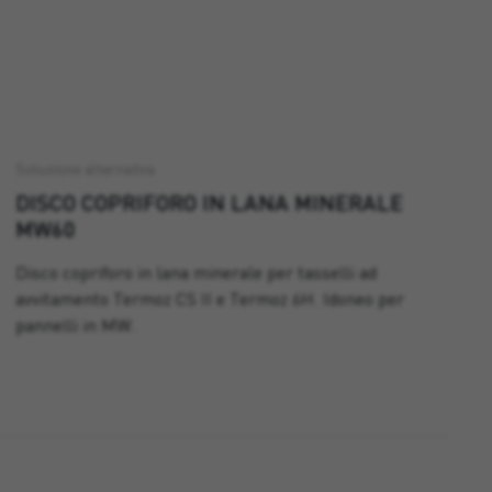
Soluzione alternativa
DISCO COPRIFORO IN LANA MINERALE
MW60
Disco copriforo in lana minerale per tasselli ad
avvitamento Termoz CS II e Termoz 6H. Idoneo per
pannelli in MW.