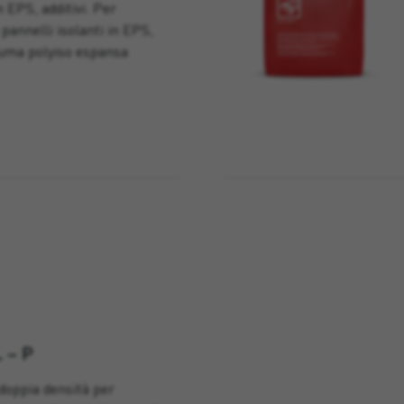
n EPS, additivi. Per
i pannelli isolanti in EPS,
iuma polyiso espansa
 – P
 doppia densità per