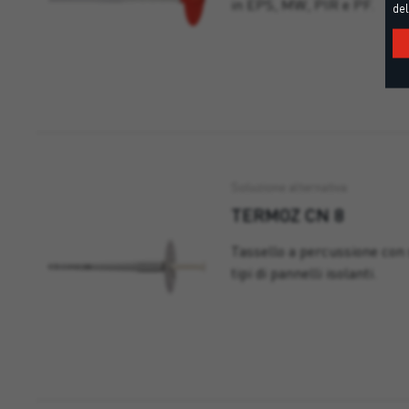
in EPS, MW, PIR e PF.
del
Soluzione alternativa
TERMOZ CN 8
Tassello a percussione con 
tipi di pannelli isolanti.