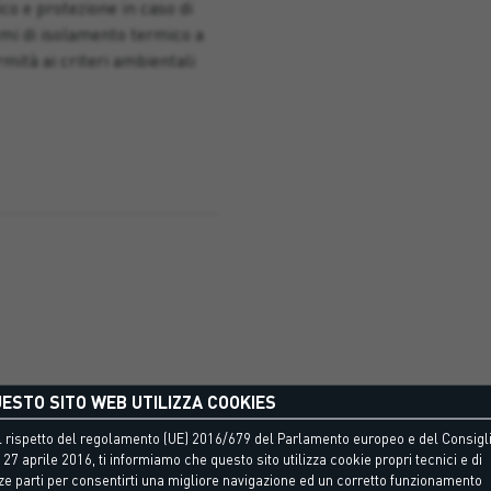
co e protezione in caso di
emi di isolamento termico a
mità ai criteri ambientali
ESTO SITO WEB UTILIZZA COOKIES
 rispetto del regolamento (UE) 2016/679 del Parlamento europeo e del Consigli
 27 aprile 2016, ti informiamo che questo sito utilizza cookie propri tecnici e di
ersale per pannelli isolanti
ze parti per consentirti una migliore navigazione ed un corretto funzionamento