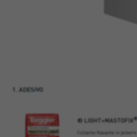
1. ADESIVO
® LIGHT>MASTOFIX
Collante Rasante in polvere