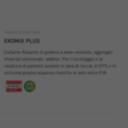
Soluzione alternativa
EKOMIX PLUS
Collante Rasante in polvere a base cemento, aggregati
minerali selezionati, additivi. Per l’incollaggio e la
rasatura di pannelli isolanti in lana di roccia, in EPS e in
schiuma polyiso espansa rivestito in velo-vetro PIR .