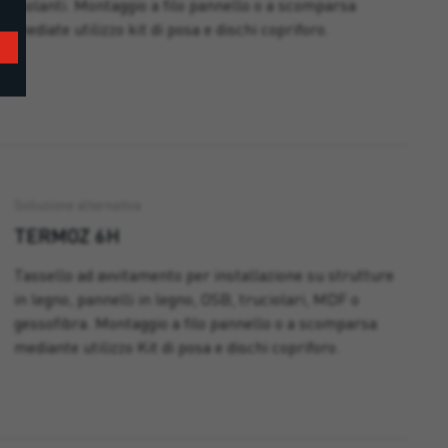
isolanti. Montaggio a filo pannello o a scomparsa
mediate utilizzo kit di posa e dischi copriforo.
Soluzione alternativa
TERMOZ 6H
Tassello ad avvitamento per installazione su strutture
in legno, pannelli in legno, OSB, truciolari, MDF o
gessofibra. Montaggio a filo pannello o a scomparsa
mediante utilizzo Kit di posa e dischi copriforo.