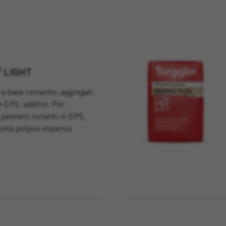
®
LIGHT
 a base cemento, aggregati
n EPS, additivi. Per
i pannelli isolanti in EPS,
iuma polyiso espansa