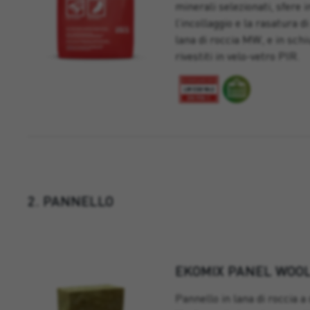
minerali selezionati, sfere i
l’incollaggio e la rasatura d
lana di roccia MW, e in sch
rivestiti in velo-vetro PIR.
2. PANNELLO
EKOMIX PANEL WOOL
Pannello in lana di roccia a