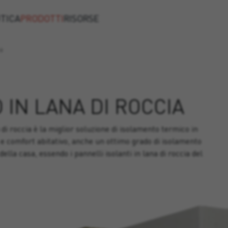
TICA
PRODOTTI
RISORSE
ia
IN LANA DI ROCCIA
 di roccia è la miglior soluzione di isolamento termico in
one e comfort abitativo, anche un ottimo grado di isolamento
lla casa, essendo i pannelli isolanti in lana di roccia del