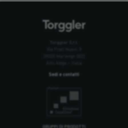
Torggler S.r.l.
Via Prati Nuovi, 9
39020 Marlengo (BZ)
Alto Adige – Italia
Sedi e contatti
GRUPPI DI PRODOTTI