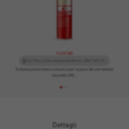
FLEX 365
EC1 Plus, Criteri Ambientali Minimi, UNI 11673, Posa qualità, EPD - Dichiarazione Ambientale di Prodotto, Leed
Schiuma poliuretanica elastica per la posa dei serramenti
secondo UNI…
Dettagli