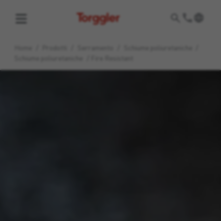
Torggler
Home
/
Prodotti
/
Serramento
/
Schiume poliuretaniche
/
Schiume poliuretaniche
/
Fire Resistant