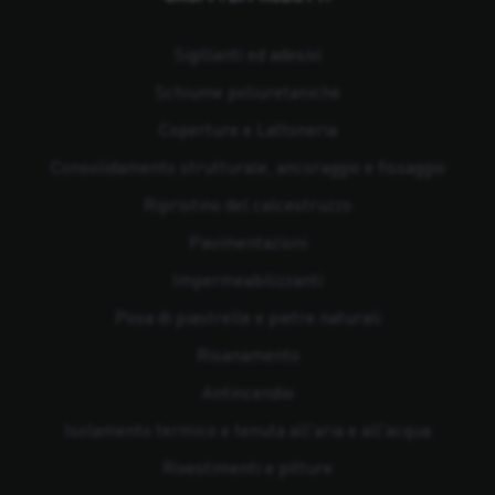
Sigillanti ed adesivi
Schiume poliuretaniche
Coperture e Lattoneria
Consolidamento strutturale, ancoraggio e fissaggio
Ripristino del calcestruzzo
Pavimentazioni
Impermeabilizzanti
Posa di piastrelle e pietre naturali
Risanamento
Antincendio
Isolamento termico e tenuta all'aria e all'acqua
Rivestimenti e pitture