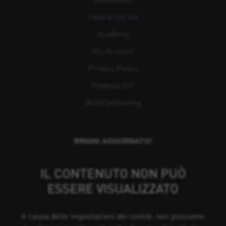
Lavora con noi
Academy
My Account
Privacy Policy
Modello 231
Whistleblowing
RIMANI AGGIORNATO!
IL CONTENUTO NON PUÒ
ESSERE VISUALIZZATO
A causa delle impostazioni dei cookie, non possiamo