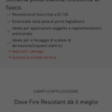
fuoco.
Resistenza al fuoco fino a EI 120
Essenziale nella posa di porte tagliafuoco
Ideale per applicazioni soggette a regolamentazioni
antincendio
Ideale per il fissaggio di scatole di
derivazione/impianti elettrici
Vedi tutti i dettagli
Scarica la scheda tecnica
CAMPI D’APPLICAZIONE
Dove Fire Resistant dà il meglio