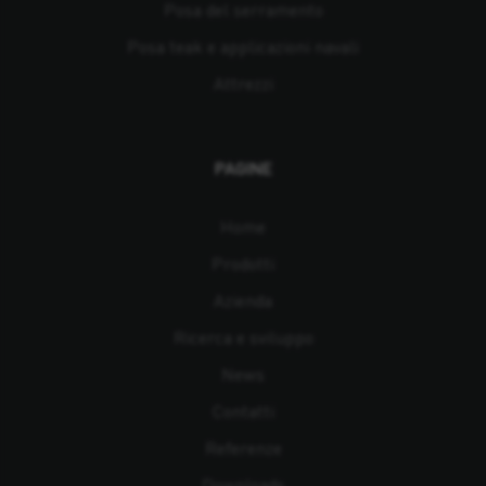
Posa del serramento
Posa teak e applicazioni navali
Attrezzi
PAGINE
Home
Prodotti
Azienda
Ricerca e sviluppo
News
Contatti
Referenze
Downloads