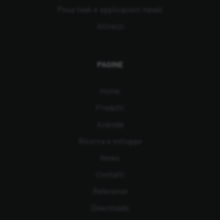
Posa teak e applicazioni navali
Attrezzi
PAGINE
Home
Prodotti
Azienda
Ricerca e sviluppo
News
Contatti
Referenze
Downloads