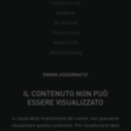
Lavora con noi
Academy
My Account
Privacy Policy
Modello 231
Whistleblowing
RIMANI AGGIORNATO!
IL CONTENUTO NON PUÒ
ESSERE VISUALIZZATO
A causa delle impostazioni dei cookie, non possiamo
visualizzare questo contenuto. Per visualizzarlo deve