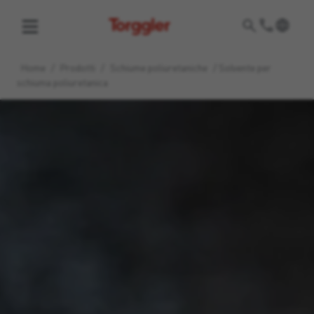
Torggler
Home
/
Prodotti
/
Schiume poliuretaniche
/
Solvente per
schiuma poliuretanica