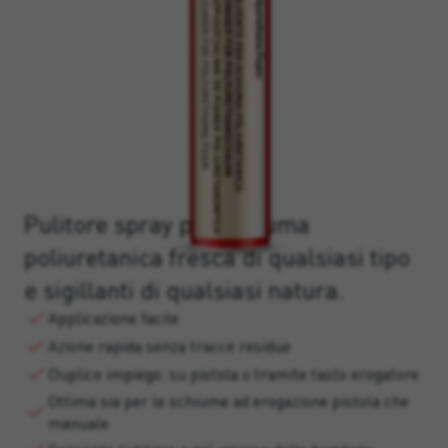
Pulitore spray per schiuma
poliuretanica fresca di qualsiasi tipo
e sigillanti di qualsiasi natura.
Applicazione facile
Azione rapida senza tracce residue
Duplice impiego: su pistola o tramite tasto erogatore
Ottima sia per le schiume ad erogazione pistola che
manuale