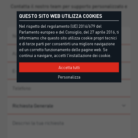
Contatta il nostro team per supporto personalizzato e
guida ai prodotti.
QUESTO SITO WEB UTILIZZA COOKIES
Nel rispetto del regolamento (UE) 2016/679 del
Parlamento europeo e del Consiglio, del 27 aprile 2016, ti
informiamo che questo sito utilizza cookie propri tecnici
e di terze parti per consentirti una migliore navigazione
ed un corretto funzionamento delle pagine web. Se
continui a navigare, accetti l'installazione dei cookie.
Accetta tutti
Personalizza