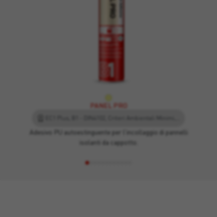
PANEL PRO
EC1 Plus, B1 - DIN4102, Criteri Ambientali Minimi, ETAG 004 Tested, EPD - Dichiarazione Ambientale di Prodotto, Conto Termico 3.0, Leed
Adesivo PU autoestinguente per l'incollaggio di pannelli
isolanti da cappotto.