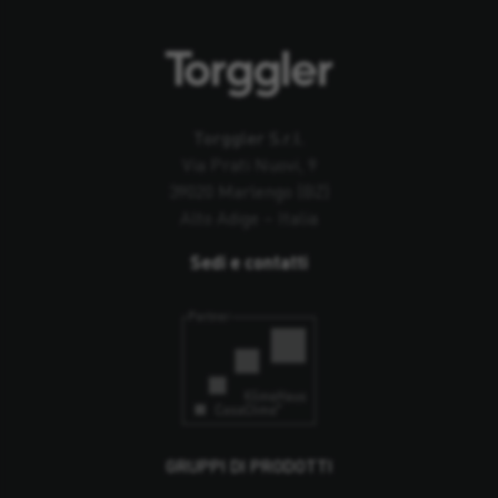
Torggler S.r.l.
Via Prati Nuovi, 9
39020 Marlengo (BZ)
Alto Adige – Italia
Sedi e contatti
GRUPPI DI PRODOTTI