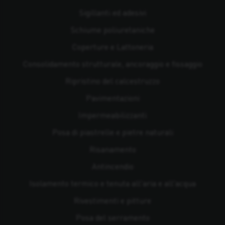
Sigillanti ed adesivi
Schiume poliuretaniche
Coperture e Lattoneria
Consolidamento strutturale, ancoraggio e fissaggio
Ripristino del calcestruzzo
Pavimentazioni
Impermeabilizzanti
Posa di piastrelle e pietre naturali
Risanamento
Antincendio
Isolamento termico e tenuta all'aria e all'acqua
Rivestimenti e pitture
Posa del serramento