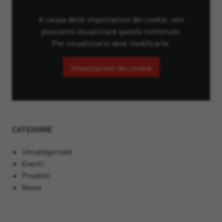
A causa delle impostazioni dei cookie, non
possiamo visualizzare questo contenuto.
Per visualizzarlo deve modificarle.
Impostazioni dei cookie
CATEGORIE
Uncategorized
Eventi
Prodotti
News