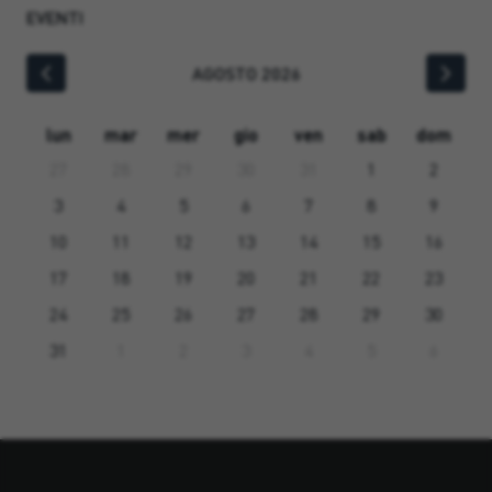
EVENTI
AGOSTO 2026
lun
mar
mer
gio
ven
sab
dom
27
28
29
30
31
1
2
3
4
5
6
7
8
9
10
11
12
13
14
15
16
17
18
19
20
21
22
23
24
25
26
27
28
29
30
31
1
2
3
4
5
6