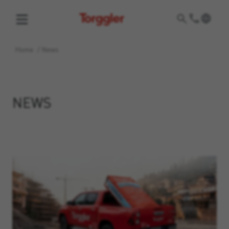
Torggler
Home
/
News
NEWS