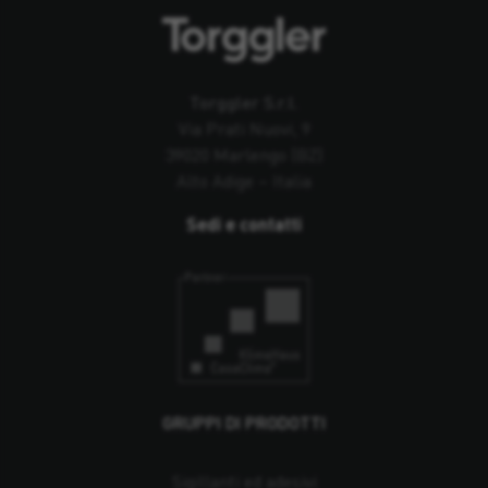
Torggler S.r.l.
Via Prati Nuovi, 9
39020 Marlengo (BZ)
Alto Adige – Italia
Sedi e contatti
GRUPPI DI PRODOTTI
Sigillanti ed adesivi