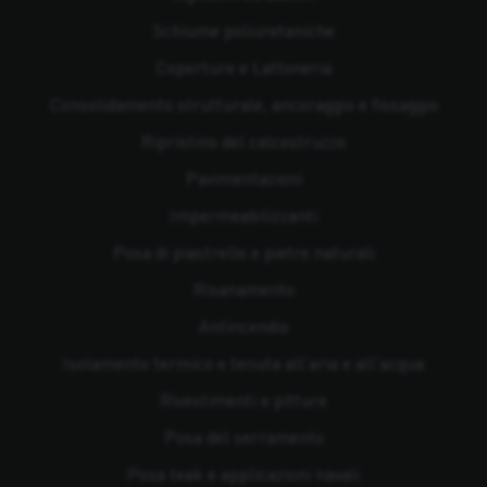
Schiume poliuretaniche
Coperture e Lattoneria
Consolidamento strutturale, ancoraggio e fissaggio
Ripristino del calcestruzzo
Pavimentazioni
Impermeabilizzanti
Posa di piastrelle e pietre naturali
Risanamento
Antincendio
Isolamento termico e tenuta all'aria e all'acqua
Rivestimenti e pitture
Posa del serramento
Posa teak e applicazioni navali