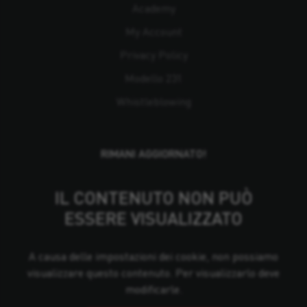
Academy
My Account
Privacy Policy
Modello 231
Whistleblowing
RIMANI AGGIORNATO!
IL CONTENUTO NON PUÒ
ESSERE VISUALIZZATO
A causa delle impostazioni dei cookie, non possiamo
visualizzare questo contenuto. Per visualizzarlo deve
modificarle.