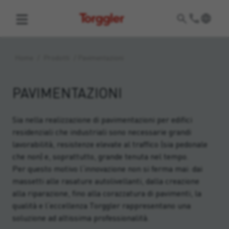
Torggler
Home
/
Prodotti
/
Pavimentazioni
PAVIMENTAZIONI
Sia nella realizzazione di pavimentazioni per edifici
residenziali che industriali sono necessarie grandi
lavorabilità, resistenze elevate al traffico (sia pedonale
che non) e, soprattutto, grande tenuta nel tempo.
Per questo motivo l‘innovazione non si ferma mai: dai
massetti alle rasature autolivellanti, dalla creazione
alla riparazione, fino alla corazzatura di pavimenti, la
qualità e l‘eccellenza Torggler rappresentano una
soluzione ad altissima professionalità.