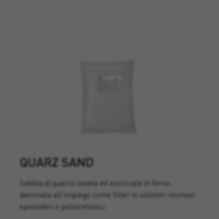
QUARZ SAND
Sabbia di quarzo lavata ed essiccata in forno,
destinata all’impiego come filler in sistemi resinosi
epossidici e poliuretanici.