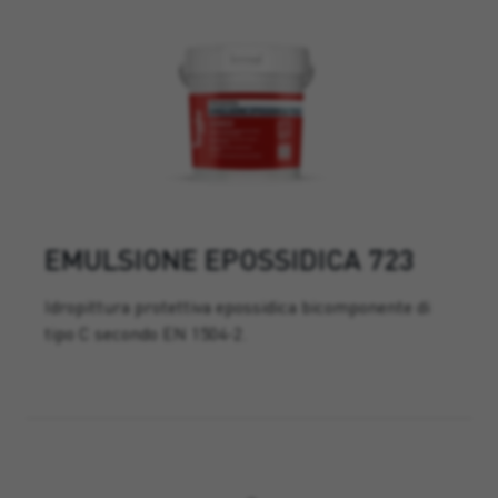
EMULSIONE EPOSSIDICA 723
Idropittura protettiva epossidica bicomponente di
tipo C secondo EN 1504-2.