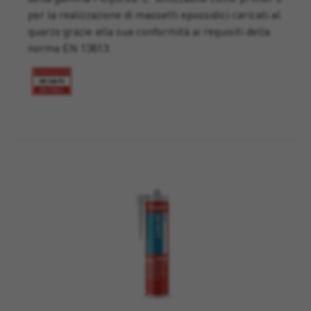
per la realizzazione di massetti epossidici caricati al
quarzo grazie alla sua conformità ai requisiti della
norma EN 13813.