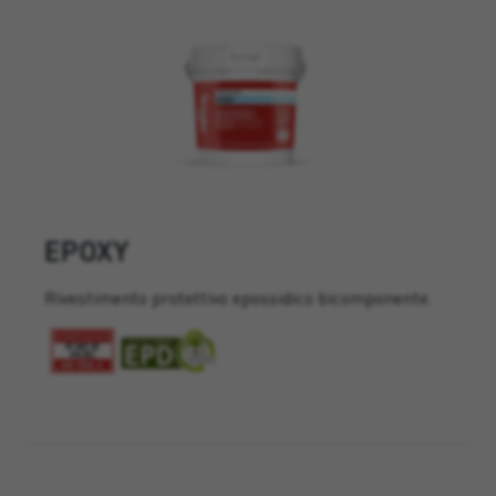
EPOXY
Rivestimento protettivo epossidico bicomponente.