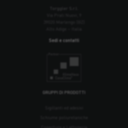
Torggler S.r.l.
Via Prati Nuovi, 9
39020 Marlengo (BZ)
Alto Adige – Italia
Sedi e contatti
GRUPPI DI PRODOTTI
Sigillanti ed adesivi
Schiume poliuretaniche
Coperture e Lattoneria