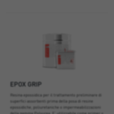
EPOX GRIP
Resina epossidica per il trattamento preliminare di
superfici assorbenti prima della posa di resine
epossidiche, poliuretaniche o impermeabilizzazioni
della gamma Polyurea. E’ utilizzabile come primer o