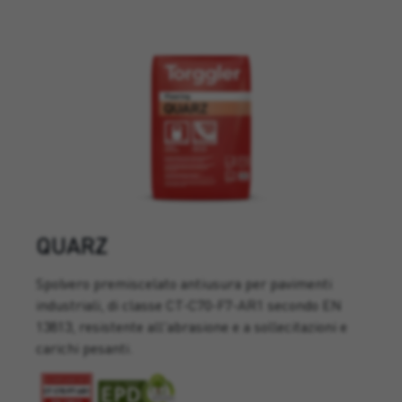
QUARZ
Spolvero premiscelato antiusura per pavimenti
industriali, di classe CT-C70-F7-AR1 secondo EN
13813, resistente all'abrasione e a sollecitazioni e
carichi pesanti.