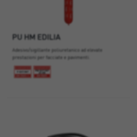
PU HM EDILIA
Adesivo/sigillante poliuretanico ad elevate
prestazioni per facciate e pavimenti.