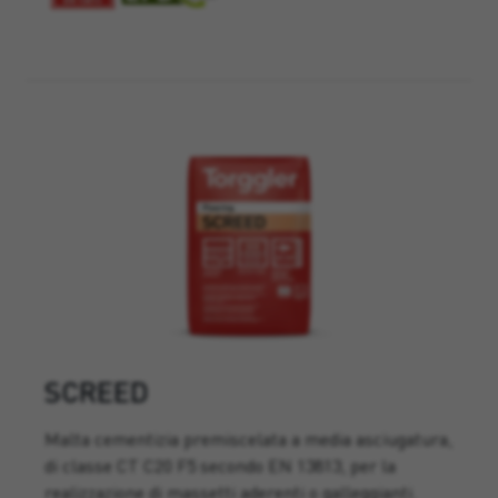
SCREED
Malta cementizia premiscelata a media asciugatura,
di classe CT C20 F5 secondo EN 13813, per la
realizzazione di massetti aderenti o galleggianti.