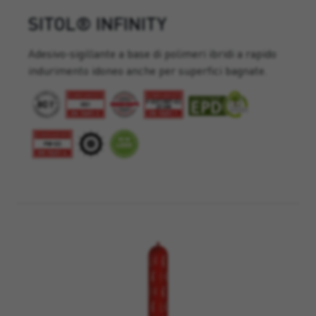
SITOL® INFINITY
Adesivo-sigillante a base di polimeri ibridi a rapido
indurimento idoneo anche per superfici bagnate.