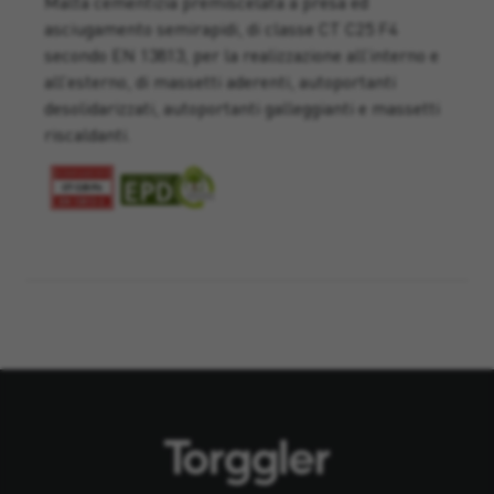
Malta cementizia premiscelata a presa ed
asciugamento semirapidi, di classe CT C25 F4
secondo EN 13813, per la realizzazione all’interno e
all’esterno, di massetti aderenti, autoportanti
desolidarizzati, autoportanti galleggianti e massetti
riscaldanti.