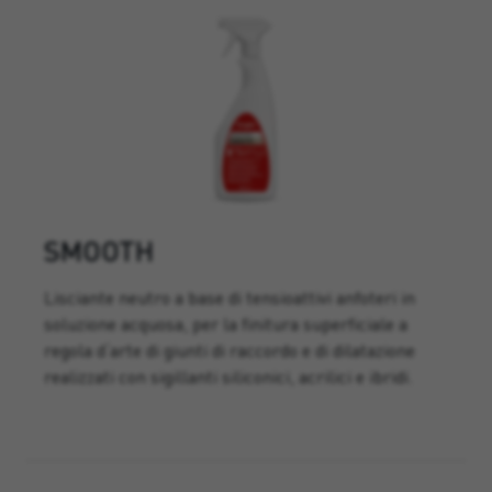
SMOOTH
Lisciante neutro a base di tensioattivi anfoteri in
soluzione acquosa, per la finitura superficiale a
regola d‘arte di giunti di raccordo e di dilatazione
realizzati con sigillanti siliconici, acrilici e ibridi.