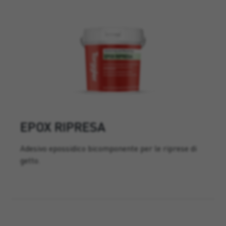
EPOX RIPRESA
Adesivo epossidico bicomponente per le riprese di
getto.