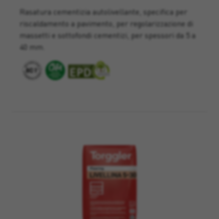
Rasatura cementizia autolivellante, specifica per
riscaldamento a pavimento, per regolarizzazione di
massetti e sottofondi cementizi, per spessori da 5 a
40 mm.