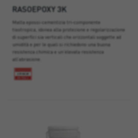
RASOEPOXY 3K
Malta epossi-cementizia tri-componente
tixotropica, idonea alla protezione e regolarizzazione
di superfici sia verticali che orizzontali soggette ad
umidità e per le quali si richiedono una buona
resistenza chimica e un’elevata resistenza
all’abrasione.