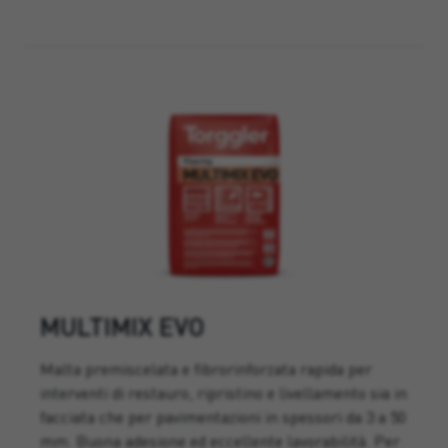
MULTIMIX EVO
Malta premiscelata e fibrorinforzata rapida per
interventi di restauro, ripristino e livellamento sia in
facciata che per pavimentazioni in spessori da 3 a 50
mm. Buona adesione ed eccellente lavorabilità. Per