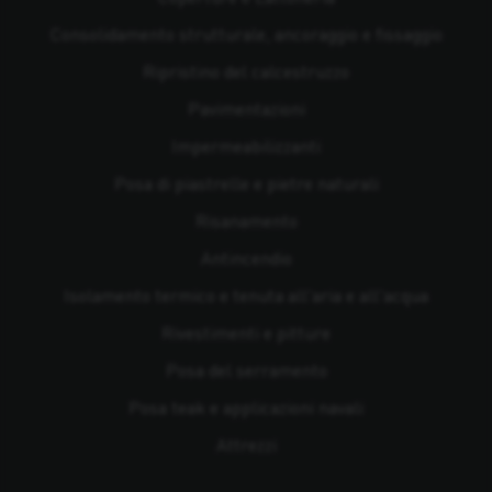
Consolidamento strutturale, ancoraggio e fissaggio
Ripristino del calcestruzzo
Pavimentazioni
Impermeabilizzanti
Posa di piastrelle e pietre naturali
Risanamento
Antincendio
Isolamento termico e tenuta all'aria e all'acqua
Rivestimenti e pitture
Posa del serramento
Posa teak e applicazioni navali
Attrezzi