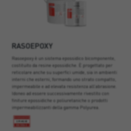
RASOEPOXY
Rasoepoxy è un sistema epossidico bicomponente,
costituito da resine epossidiche. È progettato per
reticolare anche su superfici umide, sia in ambienti
interni che esterni, formando uno strato compatto,
impermeabile e ad elevata resistenza all’abrasione.
Idoneo ad essere successivamente rivestito con
finiture epossidiche o poliuretaniche o prodotti
impermeabilizzanti della gamma Polyurea.