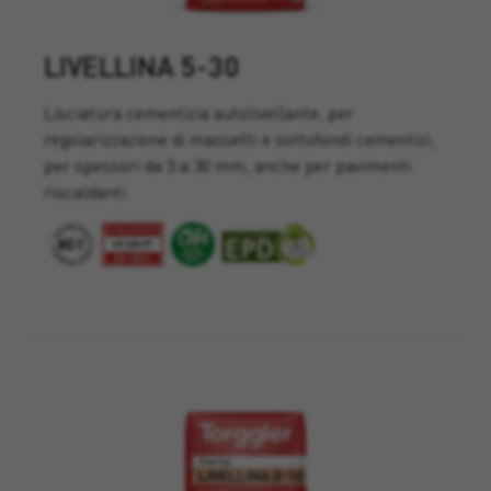
LIVELLINA 5-30
Lisciatura cementizia autolivellante, per
regolarizzazione di massetti e sottofondi cementizi,
per spessori da 5 a 30 mm, anche per pavimenti
riscaldanti.