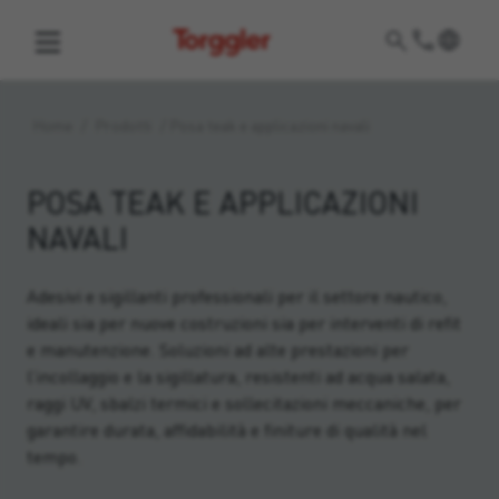
Torggler
Home
/
Prodotti
/
Posa teak e applicazioni navali
POSA TEAK E APPLICAZIONI
NAVALI
Adesivi e sigillanti professionali per il settore nautico,
ideali sia per nuove costruzioni sia per interventi di refit
e manutenzione. Soluzioni ad alte prestazioni per
l’incollaggio e la sigillatura, resistenti ad acqua salata,
raggi UV, sbalzi termici e sollecitazioni meccaniche, per
garantire durata, affidabilità e finiture di qualità nel
tempo.