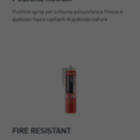
Pulitore spray per schiuma poliuretanica fresca di
qualsiasi tipo e sigillanti di qualsiasi natura.
FIRE RESISTANT