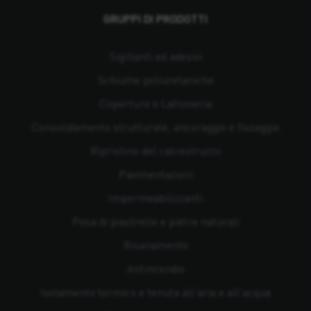
GRUPPI DI PRODOTTI
Sigillanti ed adesivi
Schiume poliuretaniche
Coperture e Lattoneria
Consolidamento strutturale, ancoraggio e fissaggio
Ripristino del calcestruzzo
Pavimentazioni
Impermeabilizzanti
Posa di piastrelle e pietre naturali
Risanamento
Antincendio
Isolamento termico e tenuta all'aria e all'acqua