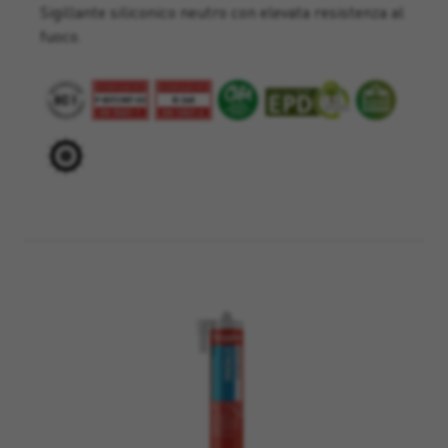
Sigillante siliconico neutro con elevata resistenza al
fuoco.