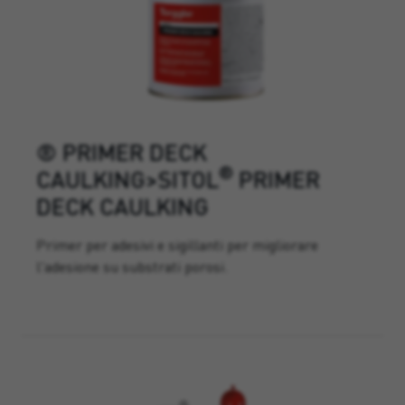
® PRIMER DECK
®
CAULKING>SITOL
PRIMER
DECK CAULKING
Primer per adesivi e sigillanti per migliorare
l'adesione su substrati porosi.