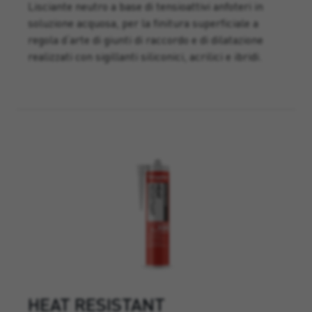
Lisciante neutro a base di tensioattivi anfoteri in
soluzione acquosa, per la finitura superficiale a
regola d‘arte di giunti di raccordo e di dilatazione
realizzati con sigillanti siliconici, acrilici e ibridi.
HEAT RESISTANT