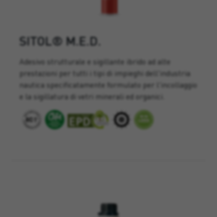
SITOL® M.E.D.
Adesivo strutturale e sigillante ibrido ad alte
prestazioni per tutti i tipi di impieghi dell'industria
nautica specificatamente formulato per l'incollaggio
e la sigillatura di vetri minerali ed organici.