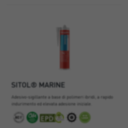
SITOL® MARINE
Adesivo-sigillante a base di polimeri ibridi, a rapido
indurimento ed elevata adesione iniziale.