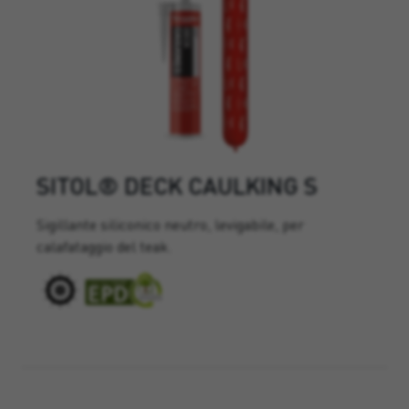
SITOL® DECK CAULKING S
Sigillante siliconico neutro, levigabile, per
calafataggio del teak.