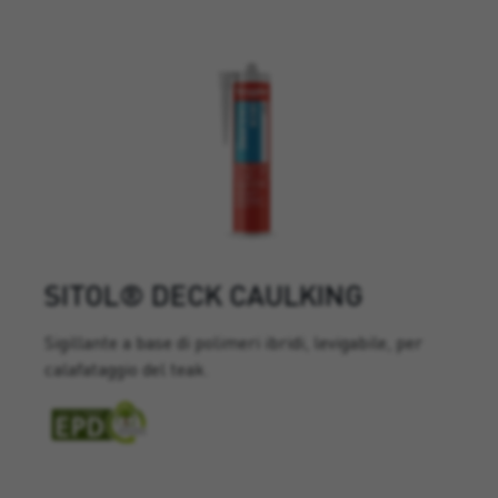
SITOL® DECK CAULKING
Sigillante a base di polimeri ibridi, levigabile, per
calafataggio del teak.