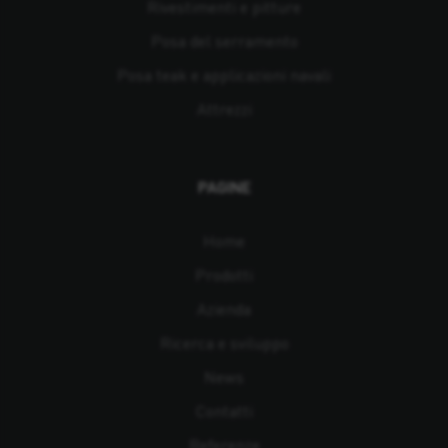
Rivestimenti e pitture
Posa del serramento
Posa teak e applicazioni navali
Attrezzi
PAGINE
Home
Prodotti
Azienda
Ricerca e sviluppo
News
Contatti
Referenze