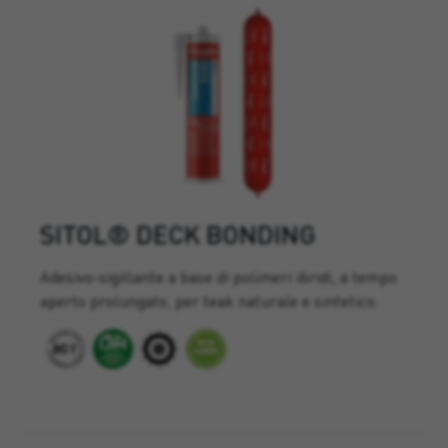
SITOL® DECK BONDING
Adesivo-sigillante a base di polimeri ibridi, a tempo
aperto prolungato, per teak naturale e sintetico.